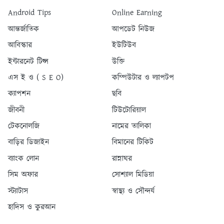
Android Tips
Online Earning
আন্তর্জাতিক
আপডেট নিউজ
আবিস্কার
ইউটিউব
ইন্টারনেট টিপ্স
উক্তি
এস ই ও ( S E O)
কম্পিউটার ও ল্যাপটপ
ক্যাপশন
ছবি
জীবনী
টিউটোরিয়াল
টেকনোলজি
নামের তালিকা
বাড়ির ডিজাইন
বিমানের টিকিট
ব্যাংক লোন
রান্নাঘর
সিম অফার
সোশ্যাল মিডিয়া
স্ট্যাটাস
স্বাস্থ্য ও সৌন্দর্য
হাদিস ও কুরআন