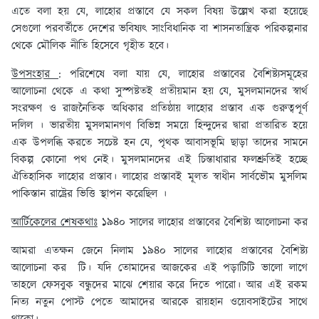
এতে বলা হয় যে, লাহোর প্রস্তাবে যে সকল বিষয় উল্লেখ করা হয়েছে
সেগুলো পরবর্তীতে দেশের ভবিষ্যৎ সাংবিধানিক বা শাসনতান্ত্রিক পরিকল্পনার
থেকে মৌলিক নীতি হিসেবে গৃহীত হবে।
উপসংহার
: পরিশেষে বলা যায় যে, লাহোর প্রস্তাবের বৈশিষ্ট্যসমূহের
আলোচনা থেকে এ কথা সুস্পষ্টতই প্রতীয়মান হয় যে, মুসলমানদের স্বার্থ
সংরক্ষণ ও রাজনৈতিক অধিকার প্রতিষ্ঠায় লাহোর প্রস্তাব এক গুরুত্বপূর্ণ
দলিল । ভারতীয় মুসলমানগণ বিভিন্ন সময়ে হিন্দুদের দ্বারা প্রতারিত হয়ে
এক উপলব্ধি করতে সচেষ্ট হন যে, পৃথক আবাসভূমি ছাড়া তাদের সামনে
বিকল্প কোনো পথ নেই। মুসলমানদের এই চিন্তাধারার ফলশ্রুতিই হচ্ছে
ঐতিহাসিক লাহোর প্রস্তাব। লাহোর প্রস্তাবই মূলত স্বাধীন সার্বভৌম মুসলিম
পাকিস্তান রাষ্ট্রের ভিত্তি স্থাপন করেছিল ।
আর্টিকেলের শেষকথাঃ
১৯৪০ সালের লাহোর প্রস্তাবের বৈশিষ্ট্য আলোচনা কর
আমরা এতক্ষন জেনে নিলাম ১৯৪০ সালের লাহোর প্রস্তাবের বৈশিষ্ট্য
আলোচনা কর টি। যদি তোমাদের আজকের এই পড়াটিটি ভালো লাগে
তাহলে ফেসবুক বন্ধুদের মাঝে শেয়ার করে দিতে পারো। আর এই রকম
নিত্য নতুন পোস্ট পেতে আমাদের আরকে রায়হান ওয়েবসাইটের সাথে