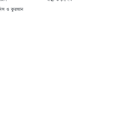
্যাটাস
স্বাস্থ্য ও সৌন্দর্য
দিস ও কুরআন