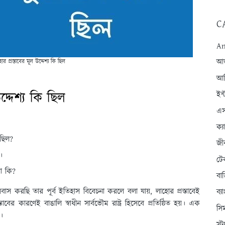
C
An
আন্
 প্রস্তাবের মূল উদ্দেশ্য কি ছিল
আব
্দেশ্য কি ছিল
ইন্
এস
ক্
 ছিল?
জী
।
টে
লো কি?
বা
স করছি তার পূর্ব ইতিহাস বিবেচনা করলে বলা যায়, লাহোর প্রস্তাবেই
ব্
র কারণেই বাঙালি স্বাধীন সার্বভৌম রাষ্ট্র হিসেবে প্রতিষ্ঠিত হয়। এক
সি
 ।