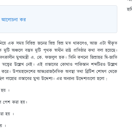
স্ট
হা
ভাগ আলোচনা কর
যা নিয়ে এক সময় বিভিন্ন জনের ভিন্ন ভিন্ন মত থাকলেও, আজ এটা স্বীকৃত
ত দুটি অঞ্চলে বস্তুত দুটি পৃথক স্বাধীন রাষ্ট্র প্রতিষ্ঠার কথা বলা হয়েছে।
ৎকালীন মুখ্যমন্ত্রী এ. কে. ফজলুল হক। তিনি কখনো জিন্নাহর দ্বি-জাতি
তি তত্ত্বের উল্লেখ নেই। এই প্রস্তাবের কোথাও পাকিস্তান শব্দটিরও উল্লেখ
 লাভ করে। উপমহাদেশের আন্তঃরাজনৈতিক অবস্থা তথা ব্রিটিশ শোষণ থেকে
োর প্রস্তাবের মুখ্য উদ্দেশ্য। এর অন্যান্য উদ্দেশ্যগুলো হলো :
 হয় ।
তাব পেশ করা হয়।
করা হয় ।
য় ।