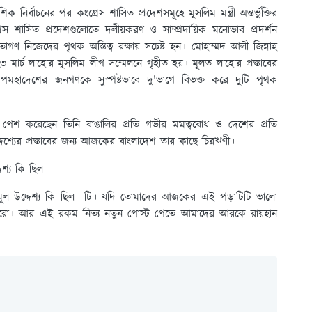
নির্বাচনের পর কংগ্রেস শাসিত প্রদেশসমূহে মুসলিম মন্ত্রী অন্তর্ভুক্তির
রেস শাসিত প্রদেশগুলোতে দলীয়করণ ও সাম্প্রদায়িক মনোভাব প্রদর্শন
 নিজেদের পৃথক অস্তিত্ব রক্ষায় সচেষ্ট হন। মোহাম্মদ আলী জিন্নাহ
২৩ মার্চ লাহোর মুসলিম লীগ সম্মেলনে গৃহীত হয়। মূলত লাহোর প্রস্তাবের
তে উপমহাদেশের জনগণকে সুস্পষ্টভাবে দু'ভাগে বিভক্ত করে দুটি পৃথক
নি পেশ করেছেন তিনি বাঙালির প্রতি গভীর মমত্ববোধ ও দেশের প্রতি
েশ্যের প্রস্তাবের জন্য আজকের বাংলাদেশ তার কাছে চিরঋণী।
েশ্য কি ছিল
 মূল উদ্দেশ্য কি ছিল টি। যদি তোমাদের আজকের এই পড়াটিটি ভালো
 পারো। আর এই রকম নিত্য নতুন পোস্ট পেতে আমাদের আরকে রায়হান