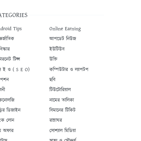
ATEGORIES
droid Tips
Online Earning
তর্জাতিক
আপডেট নিউজ
িস্কার
ইউটিউব
টারনেট টিপ্স
উক্তি
 ই ও ( S E O)
কম্পিউটার ও ল্যাপটপ
যাপশন
ছবি
বনী
টিউটোরিয়াল
কনোলজি
নামের তালিকা
ড়ির ডিজাইন
বিমানের টিকিট
যাংক লোন
রান্নাঘর
ম অফার
সোশ্যাল মিডিয়া