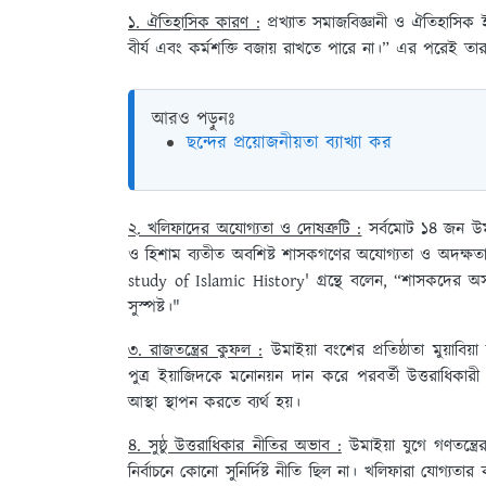
১. ঐতিহাসিক কারণ :
প্রখ্যাত সমাজবিজ্ঞানী ও ঐতিহাসি
বীর্য এবং কর্মশক্তি বজায় রাখতে পারে না।” এর পরেই তার 
আরও পড়ুনঃ
ছন্দের প্রয়োজনীয়তা ব্যাখ্যা কর
২. খলিফাদের অযোগ্যতা ও দোষত্রুটি :
সর্বমোট ১৪ জন উমাই
ও হিশাম ব্যতীত অবশিষ্ট শাসকগণের অযোগ্যতা ও অদক্ষত
study of Islamic History' গ্রন্থে বলেন, “শাসকদের অস
সুস্পষ্ট।"
৩. রাজতন্ত্রের কুফল :
উমাইয়া বংশের প্রতিষ্ঠাতা মুয়াবিয
পুত্র ইয়াজিদকে মনোনয়ন দান করে পরবর্তী উত্তরাধিকারী 
আস্থা স্থাপন করতে ব্যর্থ হয়।
৪. সুষ্ঠু উত্তরাধিকার নীতির অভাব :
উমাইয়া যুগে গণতন্ত্রের
নির্বাচনে কোনো সুনির্দিষ্ট নীতি ছিল না। খলিফারা যোগ্যতার 