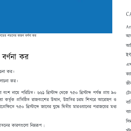
C
An
আন্
াফতের পতনের কারণ বর্ণনা কর
আব
বর্ণনা কর
ইন্
এস
চনা কর।
ক্
লোচনা কর।
জী
া বংশ নামে পরিচিত। ৬৬১ খ্রিস্টাব্দ থেকে ৭৫০ খ্রিস্টাব্দ পর্যন্ত প্রায় ৯০
টে
়া কর্তৃক প্রতিষ্ঠিত রাজবংশের উত্থান, উন্নতির চরম শিখরে আরোহণ ও
বা
িতে ৭৫০ খ্রিস্টাব্দে জাবের যুদ্ধে দ্বিতীয় মারওয়ানের পরাজয়ের মধ্য
ব্
সি
তনের কারণগুলো নিম্নরূপ :