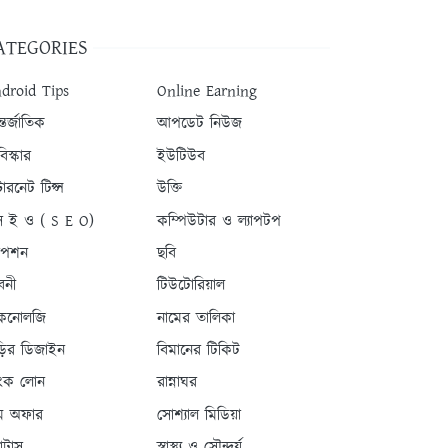
ATEGORIES
droid Tips
Online Earning
তর্জাতিক
আপডেট নিউজ
িস্কার
ইউটিউব
টারনেট টিপ্স
উক্তি
 ই ও ( S E O)
কম্পিউটার ও ল্যাপটপ
যাপশন
ছবি
বনী
টিউটোরিয়াল
কনোলজি
নামের তালিকা
ড়ির ডিজাইন
বিমানের টিকিট
যাংক লোন
রান্নাঘর
ম অফার
সোশ্যাল মিডিয়া