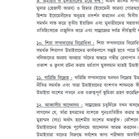
৯. হিমারীয় ও মুদারীয়দের মধ্যে দ্বন্দ্ব :
আরব জাতির সাম্প
মুদার (হেজাযী আরব) ও হিমার (ইয়েমেনী আরব) গোত্রদ্বয়
হিশাম ইয়েমেনীদের অনুগ্রহ প্রদর্শন করতেন এবং দ্বিতীয় 
সমর্থন লাভ করে তৃতীয় ইয়াজিদ এবং মুদারীয়দের সহায়তায়
প্রতিহিংসাকে প্রজ্বলিত করে এবং সাম্রাজ্যের সর্বত্র দীর্ঘস্থায়ী দ
১০. শিয়া সম্প্রদায়ের বিরোধিতা :
শিয়া সম্প্রদায়ের বি
সমর্থক শিয়াগণ উমাইয়াদের কার্যকলাপে সন্তুষ্ট হতে পার
খলিফাদের অন্যায় ব্যবহার তাঁদের অন্তরে গভীর রেখাপাত 
প্রকাশ ও কুৎসা রটনা করায় ধর্মপ্রাণ মুসলমান মাত্রই উমাই
১১. খারিজি বিদ্রোহ :
খারিজি সম্প্রদায়ের ঘনঘন বিদ্রোহ উমাই
নীতির সমর্থক এবং তারা উমাইয়াদের বংশগত শাসনকে স্বীক
উমাইয়া বংশের পতনে এক গুরুত্বপূর্ণ ভূমিকা গ্রহণ করেছি
১২. আব্বাসীয় আন্দোলন :
সাম্রাজ্যের চতুর্দিকে যখন অ
লাগলেন যে, তাঁরা হযরতের বংশকে পুনঃপ্রতিষ্ঠিত করার
মুহাম্মদ (সাঃ) অর্থাৎ হাশেমীয় বংশের অন্তর্ভুক্ত। 
উমাইয়াদের বিরুদ্ধে পূর্ণোদ্যমে আন্দোলন আরম্ভ করলে
উমাইয়ারা তাদের বিরুদ্ধে সর্বশেষ ভাগ্য পরীক্ষায় অবতী