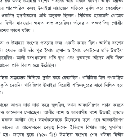
্রদায়িক কলহ উমাইয়া বংশের পতনের আর একটি কারণ। আরব জাতির
ের পারস্পরিক কলহ উমাইয়া সাম্রাজ্যের শক্তিকে দুর্বল করে ফেলেছিল।
ওয়ালিদ মুদারীয়দের প্রতি অনুরক্ত ছিলেন। সিরিয়ার ইয়েমেনী গোত্রের
 দ্বিতীয় মারওয়ান ক্ষমতা লাভ করেছিল। তাঁদের এ পক্ষপাতিত্ব গোত্রীয়
্বন্দ্বের কারণ ঘটায় ।
রোধিতা ও উমাইয়া বংশের পতনের জন্য একটি কারণ ছিল। আলীর বংশের
ে নি। হযরত আলী তাঁর পুত্র ইমাম হাসান ও ইমাম হুসাইনের প্রতি উমাইয়া
করেছিল। আলী বংশধরদের প্রতি ঘৃণা এবং খুতবাতে তাঁদের প্রতি নিন্দা
য়াদের প্রতি বিরূপ হয়ে উঠেছিল।
য়া সাম্রাজ্যের ভিত্তিকে দুর্বল করে ফেলেছিল। খারিজিরা ছিল গণতান্ত্রিক
ৃতি দেয়নি। খারিজিগণ উমাইয়া বিরোধী শক্তিসমূহের সাথে মিলিত হয়ে
ল।
সন্তোষের আগুন দাউ দাউ করে জ্বলছিল, তখন আব্বাসীয়গণ প্রচার করতে
 জন্য আন্দোলন চালাচ্ছেন। আলীর বংশ ও আব্বাসীয় বংশ উভয়ই হযরত
কৌশলে হযরত আলীর (রা:) সমর্থকদেরকে নিজেদের দলে এনে আব্বাসীয়গণ
ন। তাদের এ আন্দোলনের নেতৃত্ব নিলেন ইতিহাস বিখ্যাত আবু মুসলিম।
র্ণ হয়। জাবের যুদ্ধে (৭৫০ খ্রিঃ) উমাইয়া বংশের শেষ খলিফা দ্বিতীয়