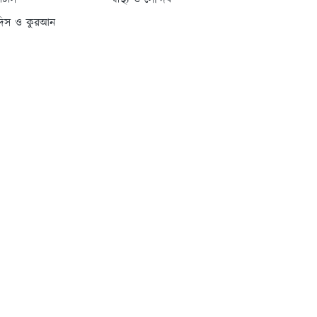
্যাটাস
স্বাস্থ্য ও সৌন্দর্য
দিস ও কুরআন