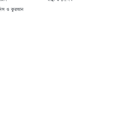
্যাটাস
স্বাস্থ্য ও সৌন্দর্য
দিস ও কুরআন