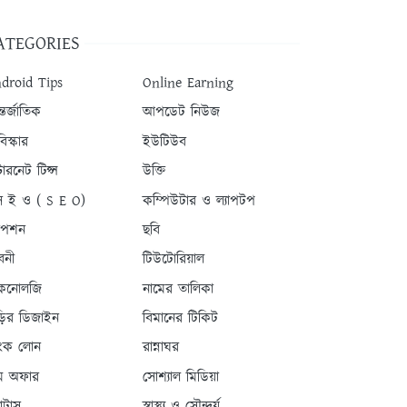
ATEGORIES
droid Tips
Online Earning
তর্জাতিক
আপডেট নিউজ
িস্কার
ইউটিউব
টারনেট টিপ্স
উক্তি
 ই ও ( S E O)
কম্পিউটার ও ল্যাপটপ
যাপশন
ছবি
বনী
টিউটোরিয়াল
কনোলজি
নামের তালিকা
ড়ির ডিজাইন
বিমানের টিকিট
যাংক লোন
রান্নাঘর
ম অফার
সোশ্যাল মিডিয়া