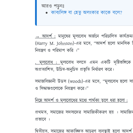
আরও পড়ুনঃ
কাব্যলিঙ্গ বা হেতু অলংকার কাকে বলে?
→ আদর্শ :
মানুষের মূল্যবোধ অর্জনে পরিচালিত কার্যক্র
(Harry M. Johnson)-এর মতে, “আদর্শ হলো মানসিক নির
নিয়ন্ত্রণ ও পরিমাপ করি ।”
. মূল্যবোধ :
মূল্যবোধ বলতে এমন একটি দৃষ্টিভঙ্গিকে বু
অপ্রত্যাশিত, উচিত-অনুচিত প্রভৃতি নির্ধারণ করে।
সমাজবিজ্ঞানী উডস (woods)-এর মতে,
“মূল্যবোধ হলো সাধ
ও সিদ্ধান্তগুলোকে নিয়ন্ত্রণ করে।”
নিম্নে আদর্শ ও মূল্যবোধের মধ্যে পার্থক্য তুলে ধরা হলো :
প্রথমত,
সমাজের সদস্যদের সামাজিকীকরণ হয় । সামাজিক 
প্রভাবে ।
দ্বিতীয়ত,
সমাজের আকাঙ্ক্ষিত আচরণ ব্যবস্থাই হলো আদর্শ