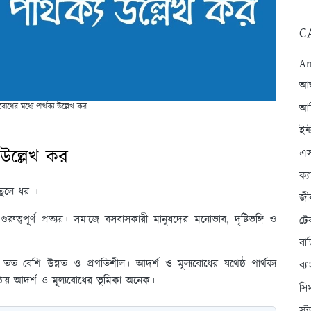
C
An
আন্
বোধের মধ্যে পার্থক্য উল্লেখ কর
আব
ইন্
 উল্লেখ কর
এস
ক্
তুলে ধর ।
জী
ুরুত্বপূর্ণ প্রত্যয়। সমাজে বসবাসকারী মানুষদের মনোভাব, দৃষ্টিভঙ্গি ও
টে
বা
ত বেশি উন্নত ও প্রগতিশীল। আদর্শ ও মূল্যবোধের যথেষ্ঠ পার্থক্য
ব্
ষ্ঠায় আদর্শ ও মূল্যবোধের ভূমিকা অনেক।
সি