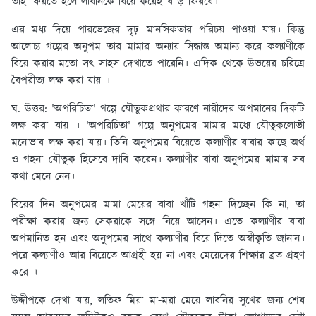
তাই ফিরতে হলে লাবনিকে বিয়ে করেই বাড়ি ফিরবে।
এর মধ্য দিয়ে পারভেজের দৃঢ় মানসিকতার পরিচয় পাওয়া যায়। কিন্তু
আলোচ্য গল্পের অনুপম তার মামার অন্যায় সিদ্ধান্ত অমান্য করে কল্যাণীকে
বিয়ে করার মতো সৎ সাহস দেখাতে পারেনি। এদিক থেকে উভয়ের চরিত্রে
বৈপরীত্য লক্ষ করা যায় ।
ঘ. উত্তর:
'অপরিচিতা' গল্পে যৌতুকপ্রথার কারণে নারীদের অপমানের দিকটি
লক্ষ করা যায় । 'অপরিচিতা' গল্পে অনুপমের মামার মধ্যে যৌতুকলোভী
মনোভাব লক্ষ করা যায়। তিনি অনুপমের বিয়েতে কল্যাণীর বাবার কাছে অর্থ
ও গহনা যৌতুক হিসেবে দাবি করেন। কল্যাণীর বাবা অনুপমের মামার সব
কথা মেনে নেন।
বিয়ের দিন অনুপমের মামা মেয়ের বাবা খাঁটি গহনা দিচ্ছেন কি না, তা
পরীক্ষা করার জন্য সেকরাকে সঙ্গে নিয়ে আসেন। এতে কল্যাণীর বাবা
অপমানিত হন এবং অনুপমের সাথে কল্যাণীর বিয়ে দিতে অস্বীকৃতি জানান।
পরে কল্যাণীও আর বিয়েতে আগ্রহী হয় না এবং মেয়েদের শিক্ষার ব্রত গ্রহণ
করে ।
উদ্দীপকে দেখা যায়, লতিফ মিয়া মা-মরা মেয়ে লাবনির সুখের জন্য শেষ