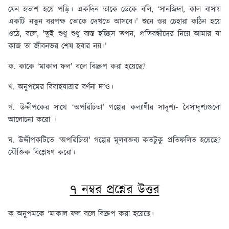
যেন হতাশ হয়ে পড়ি। একদিন তাকে ডেকে বলি, ‘সানজিদা, কাল বাসায়
একটি নতুন বরপক্ষ তোকে দেখতে আসবে।' শুনে ওর চেহারা কঠিন হয়ে
ওঠে, বলে, 'তুই শুধু শুধু ব্যস্ত হচ্ছিস তপন, প্রতিবন্ধীদের নিয়ে আমার যা
কাজ তা জীবনভর শেষ হবার নয়।'
ক. কাকে ‘মাকাল ফল' বলে বিদ্রুপ করা হয়েছে?
খ. অনুপমের বিবাহযাত্রার বর্ণনা দাও।
গ. উদ্দীপকের সাথে ‘অপরিচিতা' গল্পের কল্যাণীর সাদৃশ্য- বৈসাদৃশ্যগুলো
আলোচনা করো ।
ঘ. উদ্দীপকটিতে ‘অপরিচিতা' গল্পের মূলবক্তব্য কতটুকু প্রতিফলিত হয়েছে?
যৌক্তিক বিশ্লেষণ করো।
৭ নম্বর প্রশ্নের উত্তর
ক
অনুপমকে ‘মাকাল ফল বলে বিদ্রুপ করা হয়েছে।