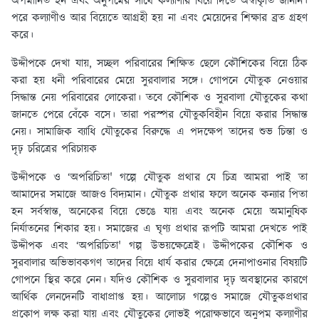
অপমানিত হন এবং অনুপমের সাথে কল্যাণীর বিয়ে দিতে অস্বীকৃতি জানান।
পরে কল্যাণীও আর বিয়েতে আগ্রহী হয় না এবং মেয়েদের শিক্ষার ব্রত গ্রহণ
করে।
উদ্দীপকে দেখা যায়, সচ্ছল পরিবারের শিক্ষিত ছেলে কৌশিকের বিয়ে ঠিক
করা হয় ধনী পরিবারের মেয়ে সুরবালার সঙ্গে। গোপনে যৌতুক নেওয়ার
সিদ্ধান্ত নেয় পরিবারের লোকেরা। তবে কৌশিক ও সুরবালা যৌতুকের কথা
জানতে পেরে বেঁকে বসে। তারা পরস্পর যৌতুকবিহীন বিয়ে করার সিদ্ধান্ত
নেয়। সামাজিক ব্যাধি যৌতুকের বিরুদ্ধে এ পদক্ষেপ তাদের শুভ চিন্তা ও
দৃঢ় চরিত্রের পরিচায়ক
উদ্দীপকে ও ‘অপরিচিতা' গল্পে যৌতুক প্রথার যে চিত্র আমরা পাই তা
আমাদের সমাজে আজও বিদ্যমান। যৌতুক প্রথার ফলে অনেক কন্যার পিতা
হন সর্বস্বান্ত, অনেকের বিয়ে ভেঙে যায় এবং অনেক মেয়ে অমানুষিক
নির্যাতনের শিকার হয়। সমাজের এ ঘৃণ্য প্রথার রূপটি আমরা দেখতে পাই
উদ্দীপক এবং ‘অপরিচিতা' গল্প উভয়ক্ষেত্রেই। উদ্দীপকের কৌশিক ও
সুরবালার অভিভাবকগণ তাদের বিয়ে ধার্য করার ক্ষেত্রে দেনাপাওনার বিষয়টি
গোপনে স্থির করে নেন। যদিও কৌশিক ও সুরবালার দৃঢ় অবস্থানের কারণে
আর্থিক লেনদেনটি বাধাপ্রাপ্ত হয়। আলোচ্য গল্পেও সমাজে যৌতুকপ্রথার
প্রকোপ লক্ষ করা যায় এবং যৌতুকের লোভই পরোক্ষভাবে অনুপম কল্যাণীর