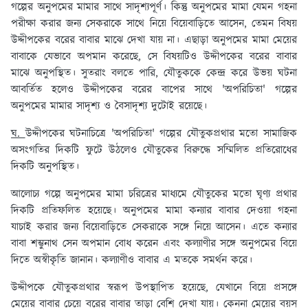
গল্পের অনুপমের মামার সাথে সাদৃশ্যপূর্ণ। কিন্তু অনুপমের মামা যেমন গহনা
পরীক্ষা করার জন্য সেকরাকে সাথে নিয়ে বিয়েবাড়িতে আসেন, তেমন বিষয়
উদ্দীপকের বরের বাবার মাঝে দেখা যায় না। এছাড়া অনুপমের মামা মেয়ের
বাবাকে যেভাবে অপমান করেছে, সে বিষয়টিও উদ্দীপকের বরের বাবার
মাঝে অনুপস্থিত। সুতরাং বলতে পারি, যৌতুককে কেন্দ্র করে উভয় ঘটনা
আবর্তিত হলেও উদ্দীপকের বরের বাপের সাথে 'অপরিচিতা' গল্পের
অনুপমের মামার সাদৃশ্য ও বৈসাদৃশ্য দুটোই রয়েছে।
ঘ.
উদ্দীপকের ঘটনাচিত্রে 'অপরিচিতা' গল্পের যৌতুকপ্রথার মতো সামাজিক
অসংগতির দিকটি ফুটে উঠলেও যৌতুকের বিরুদ্ধে সম্মিলিত প্রতিরোধের
দিকটি অনুপস্থিত।
আলোচ্য গল্পে অনুপমের মামা চরিত্রের মাধ্যমে যৌতুকের মতো ঘৃণ্য প্রথার
দিকটি প্রতিফলিত হয়েছে। অনুপমের মামা কন্যার বাবার দেওয়া গহনা
যাচাই করার জন্য বিয়েবাড়িতে সেকরাকে সঙ্গে নিয়ে আসেন। এতে কন্যার
বাবা শম্ভুনাথ সেন অপমান বোধ করেন এবং কল্যাণীর সঙ্গে অনুপমের বিয়ে
দিতে অস্বীকৃতি জানান। কল্যাণীও বাবার এ মতকে সমর্থন করে।
উদ্দীপকে যৌতুকপ্রথার স্বরূপ উপস্থাপিত হয়েছে, যেখানে বিয়ে প্রসঙ্গে
মেয়ের বাবার চেয়ে বরের বাবার তাড়া বেশি দেখা যায়। কেননা মেয়ের বয়স