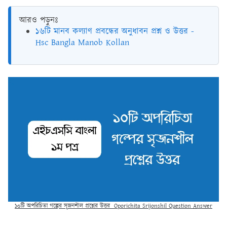
আরও পড়ুনঃ
১৬টি মানব কল্যাণ প্রবন্ধের অনুধাবন প্রশ্ন ও উত্তর -
Hsc Bangla Manob Kollan
১০টি অপরিচিতা গল্পের সৃজনশীল প্রশ্নের উত্তর Oporichita Srijonshil Question Answer