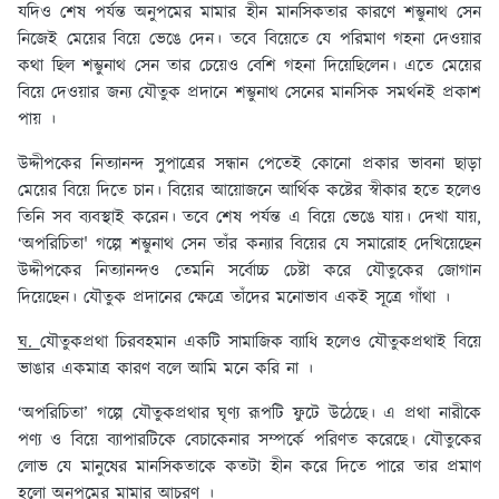
যদিও শেষ পর্যন্ত অনুপমের মামার হীন মানসিকতার কারণে শম্ভুনাথ সেন
নিজেই মেয়ের বিয়ে ভেঙে দেন। তবে বিয়েতে যে পরিমাণ গহনা দেওয়ার
কথা ছিল শম্ভুনাথ সেন তার চেয়েও বেশি গহনা দিয়েছিলেন। এতে মেয়ের
বিয়ে দেওয়ার জন্য যৌতুক প্রদানে শম্ভুনাথ সেনের মানসিক সমর্থনই প্রকাশ
পায় ।
উদ্দীপকের নিত্যানন্দ সুপাত্রের সন্ধান পেতেই কোনো প্রকার ভাবনা ছাড়া
মেয়ের বিয়ে দিতে চান। বিয়ের আয়োজনে আর্থিক কষ্টের স্বীকার হতে হলেও
তিনি সব ব্যবস্থাই করেন। তবে শেষ পর্যন্ত এ বিয়ে ভেঙে যায়। দেখা যায়,
‘অপরিচিতা' গল্পে শম্ভুনাথ সেন তাঁর কন্যার বিয়ের যে সমারোহ দেখিয়েছেন
উদ্দীপকের নিত্যানন্দও তেমনি সর্বোচ্চ চেষ্টা করে যৌতুকের জোগান
দিয়েছেন। যৌতুক প্রদানের ক্ষেত্রে তাঁদের মনোভাব একই সূত্রে গাঁথা ।
ঘ.
যৌতুকপ্রথা চিরবহমান একটি সামাজিক ব্যাধি হলেও যৌতুকপ্রথাই বিয়ে
ভাঙার একমাত্র কারণ বলে আমি মনে করি না ।
‘অপরিচিতা’ গল্পে যৌতুকপ্রথার ঘৃণ্য রূপটি ফুটে উঠেছে। এ প্রথা নারীকে
পণ্য ও বিয়ে ব্যাপারটিকে বেচাকেনার সম্পর্কে পরিণত করেছে। যৌতুকের
লোভ যে মানুষের মানসিকতাকে কতটা হীন করে দিতে পারে তার প্রমাণ
হলো অনুপমের মামার আচরণ ।