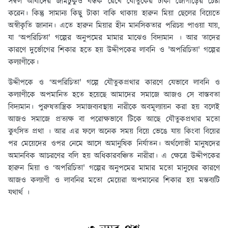
সম্বল আবাদের জমিটুকুও বন্ধক রেখে যৌতুকের টাকা জোগাড়ের চেষ্টা
করেন। কিন্তু সামান্য কিছু টাকা বাকি থাকায় হারুন মিয়া ছেলের বিয়েতে
অস্বীকৃতি জানান। এতে হারুন মিয়ার হীন মানসিকতার পরিচয় পাওয়া যায়,
যা ‘অপরিচিতা' গল্পের অনুপমের মামার মাঝেও বিদ্যমান । আর তাদের
কারণে দুর্ভোগের শিকার হতে হয় উদ্দীপকের লাবনি ও 'অপরিচিতা' গল্পের
কল্যাণীকে।
উদ্দীপকে ও ‘অপরিচিতা' গল্পে যৌতুকপ্রথার কারণে যেভাবে লাবনি ও
কল্যাণীকে অপমানিত হতে হয়েছে আমাদের সমাজে আজও সে বাস্তবতা
বিদ্যমান। পুরুষতান্ত্রিক সমাজব্যবস্থায় নারীকে অবমূল্যায়ন করা হয় বলেই
আজও সমাজে প্রত্যক্ষ বা পরোক্ষভাবে টিকে আছে যৌতুকপ্রথার মতো
কুৎসিত প্রথা । আর এর ফলে অনেক সময় বিয়ে ভেঙে যায় কিংবা বিয়ের
পর মেয়েদের ওপর নেমে আসে অমানুষিক নির্যাতন। অর্থলোভী মানুষদের
অমানবিক আচরণের বলি হয় অধিকারবঞ্চিত নারীরা। এ ক্ষেত্রে উদ্দীপকের
হারুন মিয়া ও ‘অপরিচিতা' গল্পের অনুপমের মামার মতো মানুষের কারণে
আজও কল্যাণী ও লাবনির মতো মেয়েরা অপমানের শিকার হয় মন্তব্যটি
যথার্থ ।