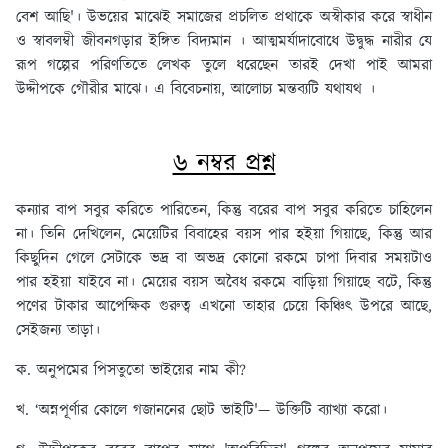
বেশ আছি'। উভয়ের মাঝেই সমাজের প্রচলিত প্রথাকে অস্বীকার করে স্বাধীন
ও স্বাবলম্বী জীবনগড়ার ইঙ্গিত বিদ্যমান । আত্মমর্যাদাবোধে উদ্বুদ্ধ নারীর যে
রূপ গল্পের পরিণতিতে লেখক তুলে ধরেছেন তারই দেখা পাই আমরা
উদ্দীপকে গৌরীর মাঝে। এ বিবেচনায়, আলোচ্য মন্তব্যটি যথাযথ ।
৬ নম্বর প্রশ্ন
কন্যার বাপ সবুর করিতে পারিতেন, কিন্তু বরের বাপ সবুর করিতে চাহিলেন
না। তিনি দেখিলেন, মেয়েটির বিবাহের বয়স পার হইয়া গিয়াছে, কিন্তু আর
কিছুদিন গেলে সেটাকে ভদ্র বা অভদ্র কোনো রকমে চাপা দিবার সময়টাও
পার হইয়া যাইবে না। মেয়ের বয়স অবৈধ রকমে বাড়িয়া গিয়াছে বটে, কিন্তু
পণের টাকার আপেক্ষিক গুরুত্ব এখনো তাহার চেয়ে কিঞ্চিৎ উপরে আছে,
সেইজন্য তাড়া।
ক. অনুপমের পিসতুতো ভাইয়ের নাম কী?
খ. ‘অন্নপূর্ণার কোলে গজাননের ছোট ভাইটি'— উক্তিটি ব্যাখ্যা করো।