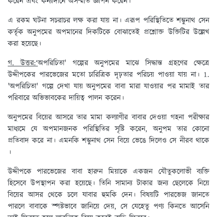
করেন এবং কন্যাদানে অসম্মতি জ্ঞাপন করেন।
এ রকম ঘটনা সচরাচর লক্ষ করা যায় না। এরূপ পরিস্থিতিতে শম্ভুনাথ সেন
কর্তৃক অনুপমের অপমানের দিকটিকে বোঝাতেই প্রশ্নোক্ত উক্তিটির উল্লেখ
করা হয়েছে।
গ. উত্তর:‘
অপরিচিতা' গল্পের অনুপমের মাঝে সিদ্ধান্ত গ্রহণের ক্ষেত্রে
উদ্দীপকের পারভেজের মতো চারিত্রিক দৃঢ়তার পরিচয় পাওয়া যায় না। 1.
'অপরিচিতা' গল্পে দেখা যায় অনুপমের বাবা মারা যাওয়ার পর মামাই তার
পরিবারে অভিভাবকের দায়িত্ব পালন করেন।
অনুপমের বিয়ের আসরে তার মামা কল্যাণীর বাবার দেওয়া গহনা পরীক্ষার
মাধ্যমে যে অপমানজনক পরিস্থিতির সৃষ্টি করেন, অনুপম তার কোনো
প্রতিবাদ করে না। এমনকি শম্ভুনাথ সেন বিয়ে ভেঙে দিলেও সে নীরব থাকে
।
উদ্দীপকে পারভেজের বাবা হারুন মিয়াকে একজন যৌতুকলোভী ব্যক্তি
হিসেবে উপস্থাপন করা হয়েছে। তিনি সামান্য টাকার জন্য ছেলেকে নিয়ে
বিয়ের আসর থেকে চলে যাবার হুমকি দেন। বিষয়টি পারভেজ জানতে
পারলে বাবাকে স্পষ্টভাবে জানিয়ে দেয়, সে যেহেতু পণ্য কিনতে আসেনি