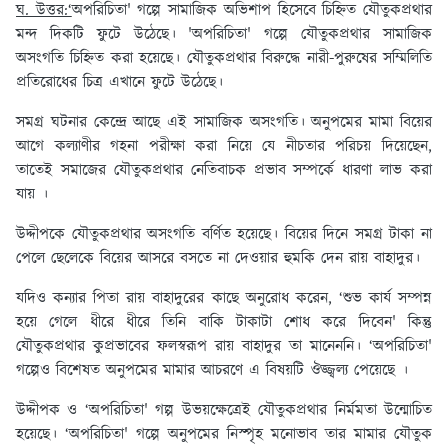
ঘ. উত্তর:‘
অপরিচিতা' গল্পে সামাজিক অভিশাপ হিসেবে চিহ্নিত যৌতুকপ্রথার
মন্দ দিকটি ফুটে উঠেছে। 'অপরিচিতা' গল্পে যৌতুকপ্রথার সামাজিক
অসংগতি চিহ্নিত করা হয়েছে। যৌতুকপ্রথার বিরুদ্ধে নারী-পুরুষের সম্মিলিতি
প্রতিরোধের চিত্র এখানে ফুটে উঠেছে।
সমগ্র ঘটনার কেন্দ্রে আছে এই সামাজিক অসংগতি। অনুপমের মামা বিয়ের
আগে কল্যাণীর গহনা পরীক্ষা করা নিয়ে যে নীচতার পরিচয় দিয়েছেন,
তাতেই সমাজের যৌতুকপ্রথার নেতিবাচক প্রভাব সম্পর্কে ধারণা লাভ করা
যায় ।
উদ্দীপকে যৌতুকপ্রথার অসংগতি বর্ণিত হয়েছে। বিয়ের দিনে সমগ্র টাকা না
পেলে ছেলেকে বিয়ের আসরে বসতে না দেওয়ার হুমকি দেন রায় বাহাদুর।
যদিও কন্যার পিতা রায় বাহাদুরের কাছে অনুরোধ করেন, ‘শুভ কার্য সম্পন্ন
হয়ে গেলে ধীরে ধীরে তিনি বাকি টাকাটা শোধ করে দিবেন' কিন্তু
যৌতুকপ্রথার কুপ্রভাবের ফলস্বরূপ রায় বাহাদুর তা মানেননি। ‘অপরিচিতা'
গল্পেও বিশেষত অনুপমের মামার আচরণে এ বিষয়টি ঔজ্জ্বল্য পেয়েছে ।
উদ্দীপক ও ‘অপরিচিতা' গল্প উভয়ক্ষেত্রেই যৌতুকপ্রথার নির্মমতা উন্মোচিত
হয়েছে। ‘অপরিচিতা' গল্পে অনুপমের নিস্পৃহ মনোভাব তার মামার যৌতুক