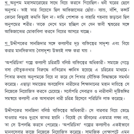
খ
অনুপম মহাসমারোহের সাথে বিয়ে করতে গিয়েছিল। ধনী ঘরের ছেলে
অনুপম। তাই তার বিয়েতে ছিল আভিজাত্যের ছোঁয়া। ব্যান্ড, বাঁশি, কন্সর্ট
কোনো কিছুরই কমতি ছিল না। দামি পোশাক ও বাহারি গহনায় জড়ানো ছিল
অনুপমের শরীর। তাকে দেখে মনে হচ্ছিল সে যেন ভাবী শ্বশুরের সঙ্গে
আভিজাত্যের মোকাবিলা করতে বিয়ের আসরে যাচ্ছে।
গ
উদ্দীপকের সানজিদার সঙ্গে কল্যাণীর দৃঢ় ব্যক্তিত্বের সাদৃশ্য এবং বিয়ে
করার মানসিকতায় বৈসাদৃশ্য উভয়ই লক্ষ করা যায় ।
‘অপরিচিতা' গল্পে কল্যাণী চরিত্রটি বলিষ্ঠ ব্যক্তিত্বের অধিকারী। সমাজে গেড়ে
বসা যৌতুকপ্রথার বিরুদ্ধে প্রতিরোধ ধ্বনিত হয়েছে এ চরিত্রের মাধ্যমে।
পিতার কথায় অনুপমকে বিয়ে না করে সে পিতার যৌক্তিক সিদ্ধান্তকে সমর্থন
করেছে। এছাড়া সমাজের অবহেলিত নারীদের শিক্ষাদানের মহান দায়িত্বে সে
নিজেকে নিয়োজিত করতে চেয়েছে। সর্বোপরি সেবাব্রত ও নারীবাদী দৃষ্টিভঙ্গির
সমন্বয়ে কল্যাণী এক অসাধারণ নারী চরিত্র হিসেবে পরিচিতি লাভ করেছে।
উদ্দীপকের সানজিদা বলিষ্ঠ ব্যক্তিত্বের অধিকারী। সে বারবার বিয়ে ভেঙে
যাওয়ার পরও দুঃখে কাতর হয়নি । বিয়েই যে জীবনের একমাত্র লক্ষ্য নয়,
তা সে উপলব্ধি করতে পেরেছে। ‘অপরিচিতা' গল্পের কল্যাণীও একইভাবে
মানবসেবার কাজে নিজেকে নিয়োজিত করেছে। সামাজিক প্রেক্ষাপটে এমন