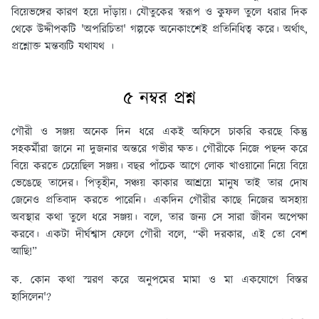
বিয়েভঙ্গের কারণ হয়ে দাঁড়ায়। যৌতুকের স্বরূপ ও কুফল তুলে ধরার দিক
থেকে উদ্দীপকটি 'অপরিচিতা' গল্পকে অনেকাংশেই প্রতিনিধিত্ব করে। অর্থাৎ,
প্রশ্নোক্ত মন্তব্যটি যথাযথ ।
৫ নম্বর প্রশ্ন
গৌরী ও সঞ্জয় অনেক দিন ধরে একই অফিসে চাকরি করছে কিন্তু
সহকর্মীরা জানে না দুজনার অন্তরে গভীর ক্ষত। গৌরীকে নিজে পছন্দ করে
বিয়ে করতে চেয়েছিল সঞ্জয়। বছর পাঁচেক আগে লোক খাওয়ানো নিয়ে বিয়ে
ভেঙেছে তাদের। পিতৃহীন, সঞ্চয় কাকার আশ্রয়ে মানুষ তাই তার দোষ
জেনেও প্রতিবাদ করতে পারেনি। একদিন গৌরীর কাছে নিজের অসহায়
অবস্থার কথা তুলে ধরে সঞ্জয়। বলে, তার জন্য সে সারা জীবন অপেক্ষা
করবে। একটা দীর্ঘশ্বাস ফেলে গৌরী বলে, “কী দরকার, এই তো বেশ
আছি!”
ক. কোন কথা স্মরণ করে অনুপমের মামা ও মা একযোগে বিস্তর
হাসিলেন'?