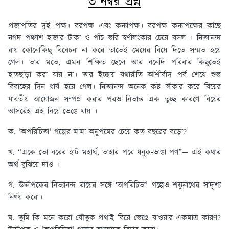
৩ নম্বর প্রশ্ন
প্রজাপতির দুই পক্ষ। বরপক্ষ এবং কন্যাপক্ষ। বরপক্ষ কন্যাপক্ষের কাছে
নগদ পঞ্চাশ হাজার টাকা ও পাঁচ ভরি স্বর্ণালংকার চেয়ে বসল । নিত্যানন্দ
রায় কোনোকিছু বিবেচনা না করে তাতেই মেয়ের বিয়ে দিতে সম্মত হয়ে
গেল। তার মতে, এমন শিক্ষিত ছেলে আর বনেদি পরিবার কিছুতেই
হাতছাড়া করা যায় না। তার ইচ্ছায় যথারীতি আশীর্বাদ পর্ব শেষে শুভ
বিবাহের দিন ধার্য হয়ে গেল। নিত্যানন্দ অনেক কষ্ট স্বীকার করে বিয়ের
যাবতীয় আয়োজন সম্পন্ন করার পরও নিতান্ত এক তুচ্ছ কারণে বিয়ের
আসরেই এই বিয়ে ভেঙে যায় ।
ক. 'অপরিচিতা' গল্পের মামা অনুপমের চেয়ে কত বছরের বড়ো?
খ. “একে তো বরের হাট মহার্ঘ, তাহার পরে ধনুক-ভাঙা পণ”— এই কথার
অর্থ বুঝিয়ে দাও ।
গ. উদ্দীপকের নিত্যানন্দ রায়ের সঙ্গে ‘অপরিচিতা' গল্পেও শম্ভুনাথের সাদৃশ্য
নির্ণয় করো।
ঘ. তুমি কি মনে করো যৌতুক প্রথাই বিয়ে ভেঙে যাওয়ার একমাত্র কারণ?