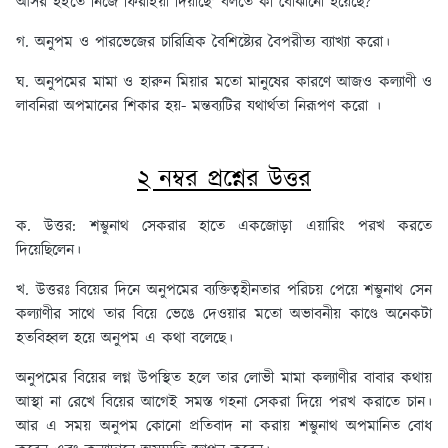
আসর হইতে নিজে ফিরাইয়া দিয়াছে' বলতে কী বোঝানো হয়েছে?
গ. অনুপম ও পারভেজের চারিত্রিক বৈশিষ্ট্যের বৈপরীত্য ব্যাখ্যা করো।
ঘ. অনুপমের মামা ও হারুন মিয়ার মতো মানুষের কারণে আজও কল্যাণী ও
লাবনিরা অপমানের শিকার হয়- মন্তব্যটির যথার্থতা নিরূপণ করো ।
২ নম্বর প্রশ্নের উত্তর
ক. উত্তর:
শম্ভুনাথ সেকরার হাতে একজোড়া এয়ারিং পরখ করতে
দিয়েছিলেন।
খ. উত্তরঃ
বিয়ের দিনে অনুপমের ব্যক্তিত্বহীনতার পরিচয় পেয়ে শম্ভুনাথ সেন
কল্যাণীর সাথে তার বিয়ে ভেঙে দেওয়ার মতো অভাবনীয় কাণ্ডে অনেকটা
হতবিহ্বল হয়ে অনুপম এ কথা বলেছে।
অনুপমের বিয়ের লগ্ন উপস্থিত হলে তার লোভী মামা কল্যাণীর বাবার কথায়
আস্থা না রেখে বিয়ের আগেই সমস্ত গহনা সেকরা দিয়ে পরখ করাতে চান।
আর এ সময় অনুপম কোনো প্রতিবাদ না করায় শম্ভুনাথ অপমানিত বোধ