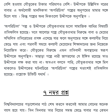
বেশি হওয়ায় যৌতুকের টাকার পরিমাণও বেশি। উদ্দীপকে উল্লিখিত বরের
বাবার এ অর্থলোভী মানসিকতা ‘অপরিচিতা' গল্পের অনুপমের মামার সঙ্গে
মিলে যায় । কিন্তু গল্পের অন্য দিকগুলো উদ্দীপকে অনুপস্থিত ।
‘অপরিচিতা' 'গল্প ও উদ্দীপকে যৌতুকপ্রথার মতো সামাজিক ব্যাধির বিষয়টি
প্রতিফলিত হয়েছে। তবে আলোচ্য গল্পে যৌতুকপ্রথার বিরুদ্ধে বাবা ও মেয়ের
সম্মিলিত প্রতিরোধের প্রসঙ্গ এসেছে যার ফলে অনুপমের সঙ্গে কল্যাণীর বিয়ে
ভেঙে যায় এবং পরবর্তী সময়ে কল্যাণী মেয়েদের শিক্ষাদানের জন্য নিজেকে
নিয়োজিত করে। যৌতুকের বিরুদ্ধে এমন প্রতিবাদী অবস্থানের স্বরূপ
উদ্দীপকে অনুপস্থিত। তাছাড়া গল্পে নারী জাগরণের যে ইঙ্গিত রয়েছে তাও
উদ্দীপকে লক্ষ করা যায় না। অতএব বলতে পারি, যৌতুকপ্রথার সঙ্গে মিল
থাকলেও উদ্দীপকের ঘটনাচিত্রে ‘অপরিচিতা' গল্পের খণ্ডাংশই প্রতিফলিত
হয়েছে। প্রশ্নোক্ত উক্তিটি যথার্থ ।
৭ নম্বর প্রশ্ন
বিশ্ববিদ্যালয়ের পড়াশোনার পাঠ শেষ করতে করতেই আমার বোনের অনেক
বয়স হয়ে যায়। তিন তিনবার তার বিয়ের সম্বন্ধ ভেঙে যাবার পর কেমন