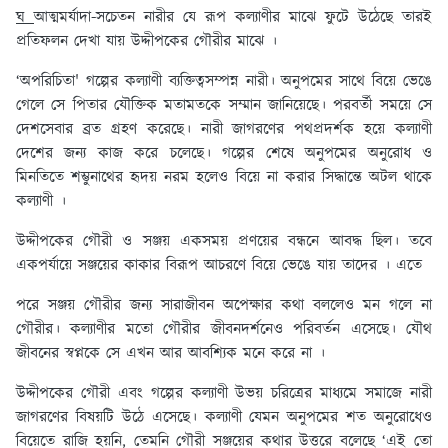
ঘ
আত্মমর্যাদা-সচেতন নারীর যে রূপ কল্যাণীর মাঝে ফুটে উঠেছে তারই
প্রতিফলন দেখা যায় উদ্দীপকের গৌরীর মাঝে ।
‘অপরিচিতা' গল্পের কল্যাণী ব্যক্তিত্বসম্পন্ন নারী। অনুপমের সাথে বিয়ে ভেঙে
গেলে সে পিতার যৌক্তিক মতামতকে সম্মান জানিয়েছে। পরবর্তী সময়ে সে
দেশসেবার ব্রত গ্রহণ করেছে। নারী জাগরণের পথপ্রদর্শক হয়ে কল্যাণী
দেশের জন্য কাজ করে চলেছে। গল্পের শেষে অনুপমের অনুরোধ ও
মিনতিতে শম্ভুনাথের হৃদয় নরম হলেও বিয়ে না করার সিদ্ধান্তে অটল থাকে
কল্যাণী ।
উদ্দীপকের গৌরী ও সঞ্জয় একসময় প্রণয়ের বন্ধনে আবদ্ধ ছিল। তবে
একপর্যায়ে সঞ্জয়ের কাকার বিরূপ আচরণে বিয়ে ভেঙে যায় তাদের । এতে
পরে সঞ্জয় গৌরীর জন্য সারাজীবন অপেক্ষার কথা বললেও মন গলে না
গৌরীর। কল্যাণীর মতো গৌরীর জীবনদর্শনেও পরিবর্তন এসেছে। যৌথ
জীবনের স্বপ্নকে সে এখন আর আবশ্যিক মনে করে না ।
উদ্দীপকের গৌরী এবং গল্পের কল্যাণী উভয় চরিত্রের মাধ্যমে সমাজে নারী
জাগরণের বিষয়টি উঠে এসেছে। কল্যাণী যেমন অনুপমের শত অনুরোধেও
বিয়েতে রাজি হয়নি, তেমনি গৌরী সঞ্জয়ের কথার উত্তরে বলেছে ‘এই তো