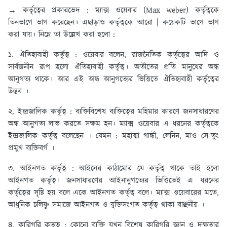
→ কর্তৃত্বের প্রকারভেদ :
ম্যাক্স ওয়েবার (Max weber) কর্তৃত্বকে
তিনভাগে ভাগ করেছেন। এছাড়াও কর্তৃত্বকে আরো | কয়েকটি ভাগে ভাগ
করা যায়। নিম্নে তা উল্লেখ করা হলো :
১. ঐতিহ্যবাহী কর্তৃত্ব :
ওয়েবার বলেন, রাজনৈতিক কর্তৃত্বের আদি ও
সার্বজনীন রূপ হলো ঐতিহ্যবাহী কৰ্তৃত্ব। অতীতের প্রতি মানুষের অন্ধ
আনুগত্য থাকে। আর এই অন্ধ আনুগত্যের ভিত্তিতে ঐতিহ্যবাহী কর্তৃত্বের
উদ্ভব ।
২. ইন্দ্রজালিক কর্তৃত্ব :
ব্যক্তিবিশেষ ব্যক্তিত্বের মহিমার কারণে জনসাধারণের
অন্ধ আনুগত্য লাভ করতে সক্ষম হন। ম্যাক্স ওয়েবার এ ধরনের কর্তৃত্বকে
ইন্দ্রজালিক কর্তৃত্ব বলেছেন । যেমন : মহাত্মা গান্ধী, লেনিন, মাও সে-তুং
প্রমুখ ব্যক্তিবর্গ ।
৩. আইনগত কর্তৃত্ব :
আইনের কাঠামোর যে কর্তৃত্ব থাকে তাই হলো
আইনগত কর্তৃত্ব। জনসাধারণের আইনানুগত্যের ভিত্তিতেই এ ধরনের
কর্তৃত্বের সৃষ্টি হয় বলে একে আইনগত কর্তৃত্ব বলে। ম্যাক্স ওয়েবারের মতে,
আধুনিক চলিষ্ণু সমাজে আইনগত ও যুক্তিসংগত কর্তৃত্ব থাকা বাঞ্ছনীয় ।
৪. কারিগরি কতৃত্ব :
কোনো ব্যক্তি যখন বিশেষ কারিগরি জ্ঞান ও দক্ষতার