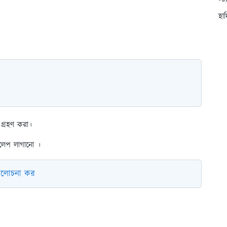
স্ট
হা
ত গ্রহণ করা।
রলেপ লাগানো ।
 আলোচনা কর