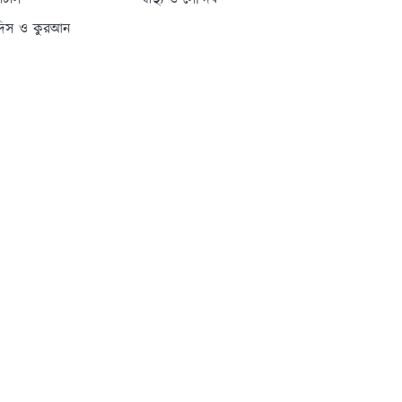
্যাটাস
স্বাস্থ্য ও সৌন্দর্য
দিস ও কুরআন