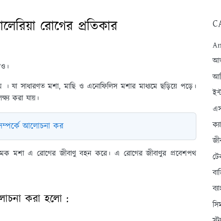
C
যালেরিয়া রোগের প্রতিকার
An
আন্
দাও।
আব
নাম । যা সাধারণত মশা, মাছি ও এনোফিলিস মশার মাধ্যমে ছড়িয়ে পড়ে।
ইন্
ক্ষ্য করা যায়।
এস
ক্
সম্পর্কে আলোচনা কর
জী
িস নামক মশা এ রোগের জীবাণু বহন করে। এ রোগের জীবাণুর প্রবেশপথ
টে
বা
ব্
 আলোচনা করা হলো :
সি