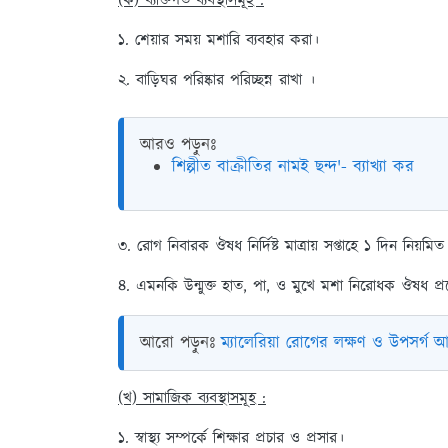
(ক) ব্যক্তিগত ব্যবস্থাসমূহ :
১. শেয়ার সময় মশারি ব্যবহার করা।
২. বাড়িঘর পরিষ্কার পরিচ্ছন্ন রাখা ।
আরও পড়ুনঃ
শিল্পীত বাক্রীতির নামই ছন্দ'- ব্যাখ্যা কর
৩. রোগ নিবারক ঔষধ নির্দিষ্ট মাত্রায় সপ্তাহে ১ দিন নিয়মি
৪. এমনকি উন্মুক্ত হাত, পা, ও মুখে মশা নিরোধক ঔষধ প্
আরো পড়ুনঃ
ম্যালেরিয়া রোগের লক্ষণ ও উপসর্গ
(খ) সামাজিক ব্যবস্থাসমূহ :
১. স্বাস্থ্য সম্পর্কে শিক্ষার প্রচার ও প্রসার।