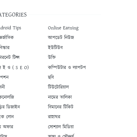
ATEGORIES
droid Tips
Online Earning
তর্জাতিক
আপডেট নিউজ
িস্কার
ইউটিউব
টারনেট টিপ্স
উক্তি
 ই ও ( S E O)
কম্পিউটার ও ল্যাপটপ
যাপশন
ছবি
বনী
টিউটোরিয়াল
কনোলজি
নামের তালিকা
ড়ির ডিজাইন
বিমানের টিকিট
যাংক লোন
রান্নাঘর
ম অফার
সোশ্যাল মিডিয়া