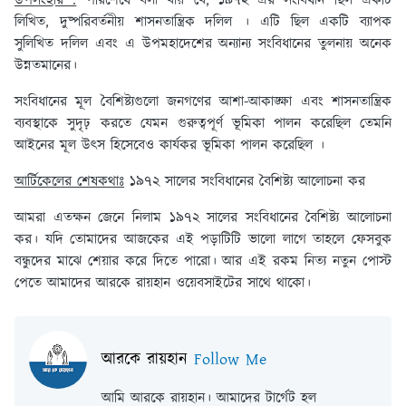
উপসংহার :
পরিশেষে বলা যায় যে, ১৯৭২ এর সংবিধান ছিল একটি
লিখিত, দুষ্পরিবর্তনীয় শাসনতান্ত্রিক দলিল । এটি ছিল একটি ব্যাপক
সুলিখিত দলিল এবং এ উপমহাদেশের অন্যান্য সংবিধানের তুলনায় অনেক
উন্নতমানের।
সংবিধানের মূল বৈশিষ্ট্যগুলো জনগণের আশা-আকাঙ্ক্ষা এবং শাসনতান্ত্রিক
ব্যবস্থাকে সুদৃঢ় করতে যেমন গুরুত্বপূর্ণ ভূমিকা পালন করেছিল তেমনি
আইনের মূল উৎস হিসেবেও কার্যকর ভূমিকা পালন করেছিল ।
আর্টিকেলের শেষকথাঃ
১৯৭২ সালের সংবিধানের বৈশিষ্ট্য আলোচনা কর
আমরা এতক্ষন জেনে নিলাম ১৯৭২ সালের সংবিধানের বৈশিষ্ট্য আলোচনা
কর। যদি তোমাদের আজকের এই পড়াটিটি ভালো লাগে তাহলে ফেসবুক
বন্ধুদের মাঝে শেয়ার করে দিতে পারো। আর এই রকম নিত্য নতুন পোস্ট
পেতে আমাদের আরকে রায়হান ওয়েবসাইটের সাথে থাকো।
আরকে রায়হান
Follow Me
আমি আরকে রায়হান। আমাদের টার্গেট হল