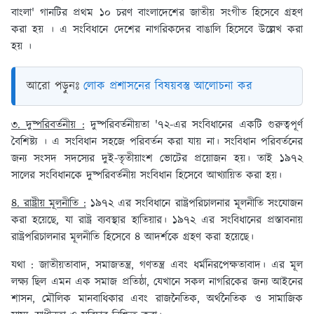
বাংলা' গানটির প্রথম ১০ চরণ বাংলাদেশের জাতীয় সংগীত হিসেবে গ্রহণ
করা হয় । এ সংবিধানে দেশের নাগরিকদের বাঙালি হিসেবে উল্লেখ করা
হয় ।
আরো পড়ুনঃ
লোক প্রশাসনের বিষয়বস্তু আলোচনা কর
৩. দুষ্পরিবর্তনীয় :
দুষ্পরিবর্তনীয়তা '৭২-এর সংবিধানের একটি গুরুত্বপূর্ণ
বৈশিষ্ট্য । এ সংবিধান সহজে পরিবর্তন করা যায় না। সংবিধান পরিবর্তনের
জন্য সংসদ সদস্যের দুই-তৃতীয়াংশ ভোটের প্রয়োজন হয়। তাই ১৯৭২
সালের সংবিধানকে দুষ্পরিবর্তনীয় সংবিধান হিসেবে আখ্যায়িত করা হয়।
৪. রাষ্ট্রীয় মূলনীতি :
১৯৭২ এর সংবিধানে রাষ্ট্রপরিচালনার মূলনীতি সংযোজন
করা হয়েছে, যা রাষ্ট্র ব্যবস্থার হাতিয়ার। ১৯৭২ এর সংবিধানের প্রস্তাবনায়
রাষ্ট্রপরিচালনার মূলনীতি হিসেবে ৪ আদর্শকে গ্রহণ করা হয়েছে।
যথা : জাতীয়তাবাদ, সমাজতন্ত্র, গণতন্ত্র এবং ধর্মনিরপেক্ষতাবাদ। এর মূল
লক্ষ্য ছিল এমন এক সমাজ প্রতিষ্ঠা, যেখানে সকল নাগরিকের জন্য আইনের
শাসন, মৌলিক মানবাধিকার এবং রাজনৈতিক, অর্থনৈতিক ও সামাজিক