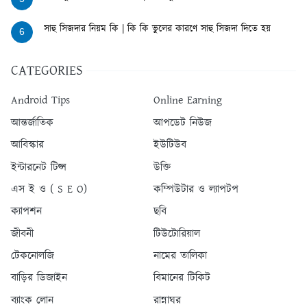
সাহু সিজদার নিয়ম কি | কি কি ভুলের কারণে সাহু সিজদা দিতে হয়
6
CATEGORIES
Android Tips
Online Earning
আন্তর্জাতিক
আপডেট নিউজ
আবিস্কার
ইউটিউব
ইন্টারনেট টিপ্স
উক্তি
এস ই ও ( S E O)
কম্পিউটার ও ল্যাপটপ
ক্যাপশন
ছবি
জীবনী
টিউটোরিয়াল
টেকনোলজি
নামের তালিকা
বাড়ির ডিজাইন
বিমানের টিকিট
ব্যাংক লোন
রান্নাঘর