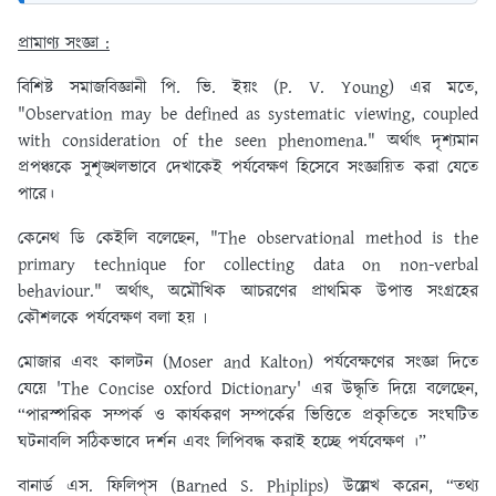
প্রামাণ্য সংজ্ঞা :
বিশিষ্ট সমাজবিজ্ঞানী পি. ভি. ইয়ং (P. V. Young) এর মতে,
"Observation may be defined as systematic viewing, coupled
with consideration of the seen phenomena." অর্থাৎ দৃশ্যমান
প্রপঞ্চকে সুশৃঙ্খলভাবে দেখাকেই পর্যবেক্ষণ হিসেবে সংজ্ঞায়িত করা যেতে
পারে।
কেনেথ ডি কেইলি বলেছেন, "The observational method is the
primary technique for collecting data on non-verbal
behaviour." অর্থাৎ, অমৌখিক আচরণের প্রাথমিক উপাত্ত সংগ্রহের
কৌশলকে পর্যবেক্ষণ বলা হয় ৷
মোজার এবং কালটন (Moser and Kalton) পর্যবেক্ষণের সংজ্ঞা দিতে
যেয়ে 'The Concise oxford Dictionary' এর উদ্ধৃতি দিয়ে বলেছেন,
“পারস্পরিক সম্পর্ক ও কার্যকরণ সম্পর্কের ভিত্তিতে প্রকৃতিতে সংঘটিত
ঘটনাবলি সঠিকভাবে দর্শন এবং লিপিবদ্ধ করাই হচ্ছে পর্যবেক্ষণ ।”
বানার্ড এস. ফিলিপ্‌স (Barned S. Phiplips) উল্লেখ করেন, “তথ্য