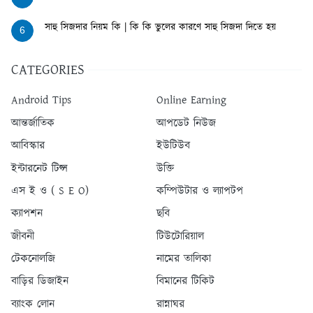
সাহু সিজদার নিয়ম কি | কি কি ভুলের কারণে সাহু সিজদা দিতে হয়
6
CATEGORIES
Android Tips
Online Earning
আন্তর্জাতিক
আপডেট নিউজ
আবিস্কার
ইউটিউব
ইন্টারনেট টিপ্স
উক্তি
এস ই ও ( S E O)
কম্পিউটার ও ল্যাপটপ
ক্যাপশন
ছবি
জীবনী
টিউটোরিয়াল
টেকনোলজি
নামের তালিকা
বাড়ির ডিজাইন
বিমানের টিকিট
ব্যাংক লোন
রান্নাঘর