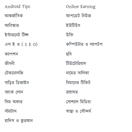
Android Tips
Online Earning
আন্তর্জাতিক
আপডেট নিউজ
আবিস্কার
ইউটিউব
ইন্টারনেট টিপ্স
উক্তি
এস ই ও ( S E O)
কম্পিউটার ও ল্যাপটপ
ক্যাপশন
ছবি
জীবনী
টিউটোরিয়াল
টেকনোলজি
নামের তালিকা
বাড়ির ডিজাইন
বিমানের টিকিট
ব্যাংক লোন
রান্নাঘর
সিম অফার
সোশ্যাল মিডিয়া
স্ট্যাটাস
স্বাস্থ্য ও সৌন্দর্য
হাদিস ও কুরআন