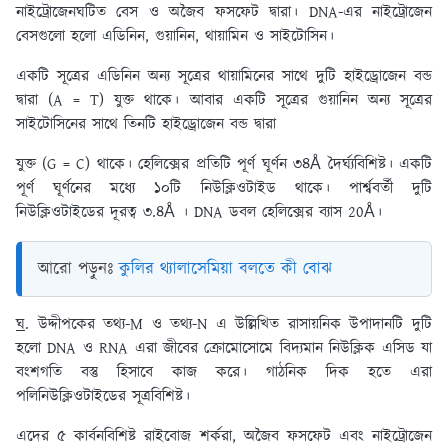
নাইট্রোজেনঘটিত বেস ও অজৈব ফসফেট দ্বারা। DNA-এর নাইট্রোজেন
বেসগুলো হলো এডিনিন, গুয়ানিন, থায়ামিন ও সাইটোসিন।
একটি সূত্রের এডিনিন অন্য সূত্রের থায়ামিনের সাথে দুটি হাইড্রোজেন বন্ড
দ্বারা (A = T) যুক্ত থাকে। আবার একটি সূত্রের গুয়ানিন অন্য সূত্রের
সাইটোসিনের সাথে তিনটি হাইড্রোজেন বন্ড দ্বারা
যুক্ত (G = C) থাকে। হেলিক্সের প্রতিটি পূর্ণ ঘূর্ণন ৩৪Å দৈর্ঘ্যবিশিষ্ট। একটি
পূর্ণ ঘূর্ণনের মধ্যে ১০টি নিউক্লিওটাইড থাকে। পার্শ্ববর্তী দুটি
নিউক্লিওটাইডের দূরত্ব ৩.৪Å । DNA ডবল হেলিক্সের ব্যাস 20Å।
আরো পড়ুনঃ
কুলির থ্যালাসেমিয়া বলতে কী বোঝ
ঘ
. উদ্দীপকের তথ্য-M ও তথ্য-N এ উল্লিখিত রাসায়নিক উপাদানটি দুটি
হলো DNA ও RNA এরা জীবের ক্রোমোসোমে বিদ্যমান নিউক্লিক এসিড যা
বংশগতি বস্তু হিসাবে কাজ করে। গাঠনিক দিক হতে এরা
পলিনিউক্লিওটাইডের সূত্রবিশিষ্ট।
এদের ৫ কার্বনবিশিষ্ট রাইবোজ শর্করা, অজৈব ফসফেট এবং নাইট্রোজেন