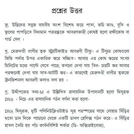
প্রশ্নের উত্তর
ক
. উদ্ভিদের সবুজ বায়বীয় অংশ বিশেষ করে পাতা, কচি কাণ্ড, বৃতি ও
ফুলের পাপড়িতে বিদ্যমান পত্ররন্ধ্রকে আবরণকারী কোষই হলো রক্ষীকোষ বা
গার্ড সেল ।
খ
. মেরুদন্ডী প্রাণীর ত্বক স্ট্র্যাটিফাইড আবরণী টিস্যু। এ টিস্যুর কোষগুলো
ভিত্তি পর্দার উপর একাধিক স্তরে সজ্জিত। আবার এর কোষ স্তরের সংখ্যা
মিনিটের মধ্যে পাল্টে যেতে পারে; কখনো দেখা যায় তিন- চারটি স্তর আবার
পরক্ষনেই দেখা যায় সাত-আটটি স্তর। এ কারণেই মেরুদণ্ডী প্রাণীর ত্বককে
ট্রানজিশনাল আবরণী কলাও বলা হয় ।
গ
. উদ্দীপকের তথ্য-M এ উল্লিখিত রাসায়নিক উপাদানটি হলো দ্বিসূত্রক
DNA । নিচে এর রাসায়নিক গঠন বর্ণনা করা হলো-
DNA দ্বিসূত্রক, দুটি পলিনিউক্লিওটাইড সূত্র পরস্পরের সাথে লোহার সিঁড়ির
মতো ডান দিকে প্যাচানো থেকে একটি ডাবল হেলিক্স গঠন করে। এ সিঁড়ির
হাতল তৈরি হয় পাঁচ কার্বনবিশিষ্ট শর্করা (ডি- অক্সিরাইবোজ),