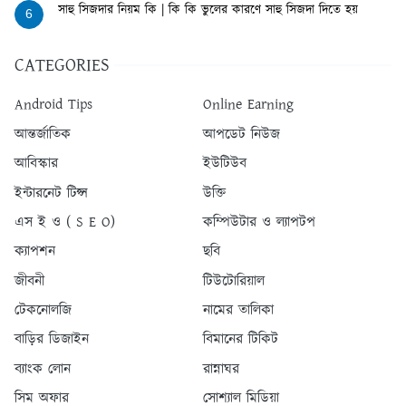
সাহু সিজদার নিয়ম কি | কি কি ভুলের কারণে সাহু সিজদা দিতে হয়
6
CATEGORIES
Android Tips
Online Earning
আন্তর্জাতিক
আপডেট নিউজ
আবিস্কার
ইউটিউব
ইন্টারনেট টিপ্স
উক্তি
এস ই ও ( S E O)
কম্পিউটার ও ল্যাপটপ
ক্যাপশন
ছবি
জীবনী
টিউটোরিয়াল
টেকনোলজি
নামের তালিকা
বাড়ির ডিজাইন
বিমানের টিকিট
ব্যাংক লোন
রান্নাঘর
সিম অফার
সোশ্যাল মিডিয়া