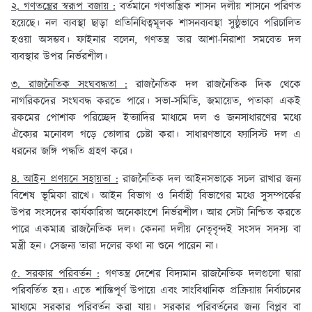
২. গণতন্ত্রের স্বরূপ বজায় :
বর্তমানে গণতান্ত্রিক শাসন দলীয় শাসনে পরিণত
হয়েছে। নল ব্যবস্থা ছাড়া প্রতিনিধিত্বমূলক শাসনব্যবস্থা সুষ্ঠুভাবে পরিচালিত
হওয়া অসম্ভব। ফাইনার বলেন, গণতন্ত্র তার আশা-নিরাশা সমবেত দল
ব্যবস্থার উপর নির্ভরশীল।
৩. রাজনৈতিক সংঘবদ্ধতা :
রাজনৈতিক দল রাজনৈতিক দিক থেকে
নাগরিকদের সংঘবদ্ধ করতে পারে। সভা-সমিতি, জমায়েত, পতাকা একই
রকমের পোশাক পরিচ্ছেদ ইত্যাদির মাধ্যমে দল ও জনসাধারণের মধ্যে
ঐক্যের মনোবল গড়ে তোলার চেষ্টা করা। সাধারণভাবে ফ্যাসিস্ট দল এ
ধরনের জঙ্গি পদ্ধতি গ্রহণ করে।
৪. আইন প্রণয়নে সহায়তা :
রাজনৈতিক দল আইনসভাকে সচল রাখার জন্য
বিশেষ ভূমিকা রাখে। আইন বিভাগ ও নির্বাহী বিভাগের মধ্যে সুসম্পর্কের
উপর সংসদের কার্যকারিতা অনেকাংশে নির্ভরশীল। আর সেটা নিশ্চিত করতে
পারে একমাত্র রাজনৈতিক দল। কেননা দলীয় নেতৃবৃন্দই সংসদ সদস্য বা
মন্ত্রী হন। সেজন্য তারা দলের কথা না শুনে পারেন না।
৫. সরকার পরিবর্তন :
গণতন্ত্র দেশের বিদ্যমান রাজনৈতিক দলগুলো দ্বারা
পরিবর্তিত হয়। এতে শান্তিপূর্ণ উপায়ে এবং সাংবিধানিক প্রক্রিয়ায় নির্বাচনের
মাধ্যমে সরকার পরিবর্তন করা যায়। সরকার পরিবর্তনের জন্য বিপ্লব বা