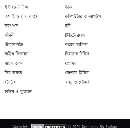
ইন্টারনেট টিপ্স
উক্তি
এস ই ও ( S E O)
কম্পিউটার ও ল্যাপটপ
ক্যাপশন
ছবি
জীবনী
টিউটোরিয়াল
টেকনোলজি
নামের তালিকা
বাড়ির ডিজাইন
বিমানের টিকিট
ব্যাংক লোন
রান্নাঘর
সিম অফার
সোশ্যাল মিডিয়া
স্ট্যাটাস
স্বাস্থ্য ও সৌন্দর্য
হাদিস ও কুরআন
Copyright
© 2026 Design by Rk Raihan