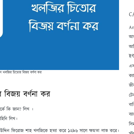
C
An
আন্
আব
ইন্
এস
িন খলজির চিতোর বিজয় বর্ণনা কর
ক্
জী
বিজয় বর্ণনা কর
টে
বা
র্কে কি জান? লিখ ।
ব্
হিনি লিখ।
সি
লালউদ্দিন ফিরোজ শাহ খলজিকে হত্যা করে ১২৯৬ সালে ক্ষমতা লাভ করে।