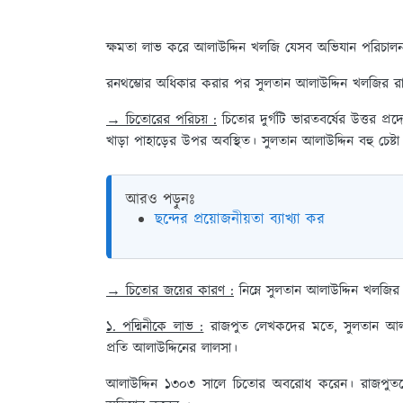
ক্ষমতা লাভ করে আলাউদ্দিন খলজি যেসব অভিযান পরিচাল
রনথম্ভোর অধিকার করার পর সুলতান আলাউদ্দিন খলজির রাজপুত
→ চিতোরের পরিচয় :
চিতোর দুর্গটি ভারতবর্ষের উত্তর প্
খাড়া পাহাড়ের উপর অবস্থিত। সুলতান আলাউদ্দিন বহু চেষ
আরও পড়ুনঃ
ছন্দের প্রয়োজনীয়তা ব্যাখ্যা কর
→ চিতোর জয়ের কারণ :
নিম্নে সুলতান আলাউদ্দিন খলজ
১. পদ্মিনীকে লাভ :
রাজপুত লেখকদের মতে, সুলতান আলাউদ
প্রতি আলাউদ্দিনের লালসা।
আলাউদ্দিন ১৩০৩ সালে চিতোর অবরোধ করেন। রাজপুতদের