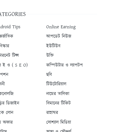
ATEGORIES
droid Tips
Online Earning
তর্জাতিক
আপডেট নিউজ
িস্কার
ইউটিউব
টারনেট টিপ্স
উক্তি
 ই ও ( S E O)
কম্পিউটার ও ল্যাপটপ
যাপশন
ছবি
বনী
টিউটোরিয়াল
কনোলজি
নামের তালিকা
ড়ির ডিজাইন
বিমানের টিকিট
যাংক লোন
রান্নাঘর
ম অফার
সোশ্যাল মিডিয়া