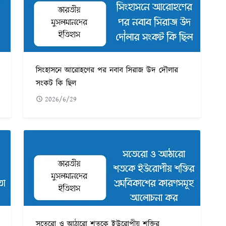
সিংহাসনে আরোহণের পর নবাব সিরাজ উদ দৌলার
সংকট কি ছিল
2026/6/29
সতেরো ও আঠারো শতকে ইউরোপীয় শক্তির