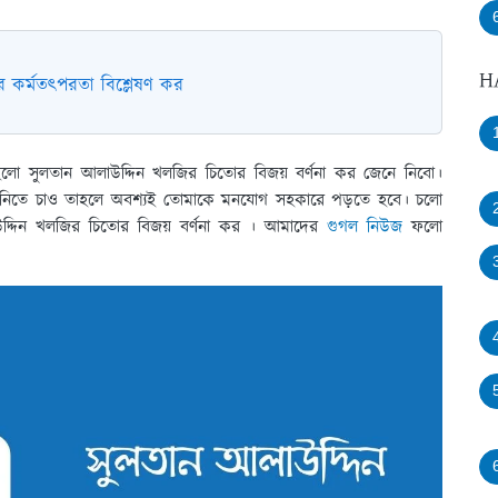
H
র কর্মতৎপরতা বিশ্লেষণ কর
য় হলো সুলতান আলাউদ্দিন খলজির চিতোর বিজয় বর্ণনা কর জেনে নিবো।
য়ে নিতে চাও তাহলে অবশ্যই তোমাকে মনযোগ সহকারে পড়তে হবে। চলো
াউদ্দিন খলজির চিতোর বিজয় বর্ণনা কর । আমাদের
গুগল নিউজ
ফলো