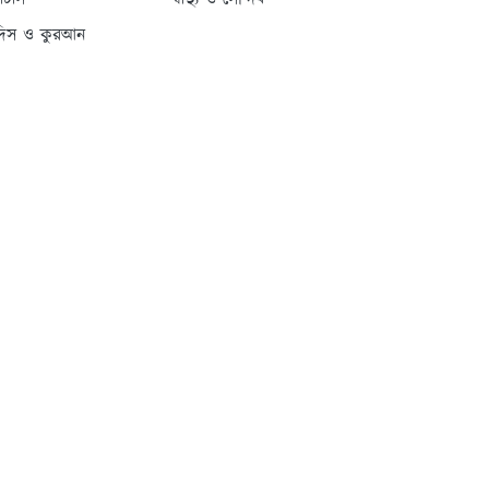
্যাটাস
স্বাস্থ্য ও সৌন্দর্য
দিস ও কুরআন