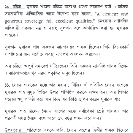
১০. চরিত্র :
মুবারক শাহের চরিত্রে অসংখ্য গুণের সমাবেশ ঘটে । জনৈক
সমসাময়িক ঐতিহাসিক তাকে উদ্দেশ্য করে বলেন, "A element and
generous sovereign full excellent qualities." চমৎকার গুণাবলির
অধিকারী একজন নম্র ও দয়ালু সুলতান বলে আখ্যায়িত করা হয় মুবারক
শাহকে।
সুলতান মুবারক শাহ একজন ন্যায়পরায়ণ শাসক ছিলেন। তিনি বিচারকার্য
সম্পাদনের জন্য সর্বোচ্চ অবস্থা ন্যায়পথ অবলম্বন করতেন।
তার চরিত্রে অপূর্ব সমাবেশ ঘটিয়েছেন। তিনি একজন ন্যায়নিষ্ঠ শাসক ছিলেন
। ব্যক্তিগতভাবে খুব নরম প্রকৃতির মানুষ ছিলেন।
১১. সৈয়দ শাসকের মধ্যে তার মহান :
খিজির খাঁ প্রতিষ্ঠিত সৈয়দ বংশকে
মুবারক শাহ সুদৃঢ় ভিত্তির উপর প্রতিষ্ঠিত করতে সক্ষম হন। তার পিতার
সাম্রাজ্য শুধু প্রতিষ্ঠা করে যান কিন্তু এর ভিত্তি স্থাপন করেন মুবারক শাহ।
মুবারক শাহ ছিলেন সৈয়দ বংশের মধ্যে সর্বাপেক্ষা শ্রেষ্ঠ শাসক। তার
পরবর্তী সময় সৈয়দ বংশ আরো ১৭ বছর শাসন করে যান।
উপসংহার :
পরিশেষে বলতে পারি, সৈয়দ বংশের দ্বিতীয় শাসক হিসেবে