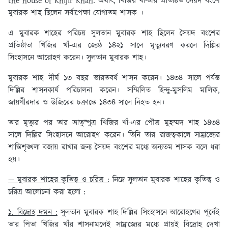
the house of Khijir Khan. অর্থাৎ, খিজির খাঁ-এর প্রতিষ্ঠিত সৈয়দ বংশে
মুবারক শাহ ছিলেন সর্বাপেক্ষা যোগ্যতম শাসক ।
এ মুবারক শাহের পরিচয় সুলতান মুবারক শাহ ছিলেন সৈয়দ বংশের
প্রতিষ্ঠাতা খিজির খাঁ-এর জ্যেষ্ঠ ১৪২১ সালে মৃত্যুবরণ করলে দিল্লির
সিংহাসনে আরোহণ করেন। সুলতান মুবারক শাহ।
মুবারক শাহ দীর্ঘ ১৩ বছর ভারতবর্ষ শাসন করেন। ১৪৩৪ সালে পর্যন্ত
দিল্লির শাসনকার্য পরিচালনা করেন। সম্মিলিত হিন্দু-মুসলিম মালিক,
জায়গীরদার ও উজিরের চক্রান্তে ১৪৩৪ সালে নিহত হন।
তার মৃত্যুর পর তার ভ্রাতুষ্পুত্র খিজির খাঁ-এর পৌত্র মুহম্মদ শাহ ১৪৩৪
সালে দিল্লির সিংহাসনে আরোহণ করেন। তিনি তার রাজত্বকালে সাম্রাজ্যের
শান্তিশৃঙ্খলা বজায় রাখার জন্য সৈয়দ বংশের মধ্যে অন্যতম শাসক বলে ধরা
হয়।
— মুবারক শাহের কৃতিত্ব ও চরিত্র :
নিম্নে সুলতান মুবারক শাহের কৃতিত্ব ও
চরিত্র আলোচনা করা হলো :
১. বিদ্রোহ দমন :
সুলতান
মুবারক শাহ দিল্লির সিংহাসনে আরোহণের পূর্বেই
তার পিতা খিজির খাঁর শাসনামলেই সাম্রাজ্যের মধ্যে প্রায়ই বিদ্রোহ দেখা