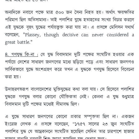
আর আহত হয় ৫৩ জন।
অন্যদিকে নবাবে পক্ষে মাত্র ৫০০ জন সৈন্য নিহত হয়। অর্থাৎ ক্ষয়ক্ষতির
পরিমাণ ছিল অতিসামান্য। তাই পলাশির যুদ্ধে হতাহতের সংখ্যা বিচার করলে
এই যুদ্ধকে বৃহৎ যুদ্ধের পর্যায়ভুক্ত করা যায় না। এ প্রসঙ্গে মেলিসন যথার্থ
বলেছেন, "Plassey, though decisive can never considered a
great battle."
৪. গণযুদ্ধ কি-না :
যে যুদ্ধ বিবাদমান দুটি পক্ষের সংঘটিত হওয়ার এক
পর্যায়ে দেশের সাধারণ জনগণের মধ্যে ছড়িয়ে পড়ে এবং সাধারণ জনগণও
সার্বিকভাবে যুদ্ধে অংশগ্রহণ করে তখন এ যুদ্ধকে গণযুদ্ধ হিসেবে বিবেচনা
করা হয়।
উদাহরণস্বরূপ বাংলাদেশের মুক্তিযুদ্ধের কথা বলা যায়। সে হিসেবে পলাশির
যুদ্ধকে গণযুদ্ধ বলার কোনো যৌক্তিকতা নেই। কেননা এ যুদ্ধ শুধুমাত্র
বিবাদমান দুটি পক্ষের মধ্যেই সীমাবদ্ধ ছিল।
এ যুদ্ধে সাধারণ জনগণের কোনো প্রকার সম্পৃক্ততা ছিল না। একজন
ইংরেজ লেখক এ প্রসঙ্গে বলেছেন, “১৭৫৭ সালের ২৩ জুন সংঘটিত
পলাশির যুদ্ধ যে আম্রকাননে সংঘটিত হয়েছিল সেদিন তার চারপাশে হাজার