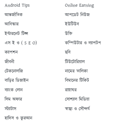
Android Tips
Online Earning
আন্তর্জাতিক
আপডেট নিউজ
আবিস্কার
ইউটিউব
ইন্টারনেট টিপ্স
উক্তি
এস ই ও ( S E O)
কম্পিউটার ও ল্যাপটপ
ক্যাপশন
ছবি
জীবনী
টিউটোরিয়াল
টেকনোলজি
নামের তালিকা
বাড়ির ডিজাইন
বিমানের টিকিট
ব্যাংক লোন
রান্নাঘর
সিম অফার
সোশ্যাল মিডিয়া
স্ট্যাটাস
স্বাস্থ্য ও সৌন্দর্য
হাদিস ও কুরআন