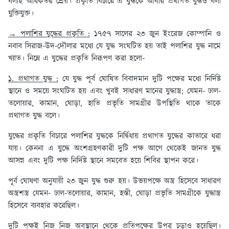
বলাই অধিকতর শ্রেয়। প্রকৃতি বিচারে এ যুদ্ধকে আবার প্রথাগত যুদ্ধও বলা
যুক্তিযুক্ত।
→ পলাশির যুদ্ধের প্রকৃতি :
১৭৫৭ সালের ২৩ জুন ইংরেজ কোম্পানি ও
নবাব সিরাজ-উদ-দৌলার মধ্যে যে যুদ্ধ সংঘটিত হয় তাই পলাশির যুদ্ধ নামে
খ্যাত। নিম্নে এ যুদ্ধের প্রকৃতি নিরূপণ করা হলো-
১. প্রথাগত যুদ্ধ :
যে যুদ্ধ পূর্ব ঘোষিত বিবাদমান দুটি পক্ষের মধ্যে নির্দিষ্ট
স্থানে ও সময়ে সংঘটিত হয় এবং খুবই সাধারণ মানের যুদ্ধাস্ত্র; যেমন- ঢাল-
তলোয়ার, কামান, ঘোড়া, হাতি প্রভৃতি সামগ্রীর উপস্থিতি থাকে তাকে
প্রথাগত যুদ্ধ বলে।
যুদ্ধের প্রকৃতি বিচারে পলাশির যুদ্ধকে নির্দ্বিধায় প্রথাগত যুদ্ধের কাতারে ধরা
যায়। কেননা এ যুদ্ধে অংশগ্রহণকারী দুটি পক্ষ আগে থেকেই জানত যুদ্ধ
আসন্ন এবং দুটি পক্ষ নির্দিষ্ট স্থানে সমবেত হয়ে শিবির স্থাপন করে।
পূর্ব ঘোষণা অনুযায়ী ২৩ জুন যুদ্ধ শুরু হয়। উভয়পক্ষে অস্ত্র হিসেবে সাধারণ
অস্ত্রশস্ত্র যেমন- ঢাল-তলোয়ার, কামান, হস্তী, ঘোড়া প্রভৃতি সামগ্রীকে যুদ্ধাস্ত্র
হিসেবে ব্যবহার করেছিল।
দুটি পক্ষই নিজ নিজ অবস্থানে থেকে প্রতিপক্ষের উপর চড়াও হয়েছিল।