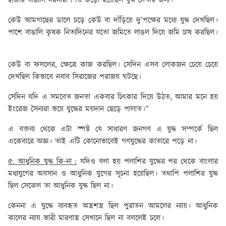
হাজার বাঙালি নরনারী শিশু জড়ো হয়েছিল যুদ্ধ দেখার জন্য।
কেউ আমগাছের ডালে চড়ে কেউ বা দাঁড়িয়ে দু'পক্ষের মধ্যে যুদ্ধ দেখছিল।
পাশে বাঙালি কৃষক নিত্যদিনের যতো জমিতে লাঙল দিয়ে জমি চাষ করছিল।
কেউ বা ফসলের, ক্ষেত্রে কাজ করছিল। সেদিন এসব লোকজন চেয়ে চেয়ে
দেখছিল কিভাবে নবাব সিরাজের পরাজয় ঘটছে।
সেদিন যদি এ সমবেত জনতা একবার চিৎকার দিয়ে উঠত, আমার মনে হয়
ইংরেজ সৈন্যরা ভয়ে যুদ্ধের ময়দান ছেড়ে পালাত।”
এ বক্তব্য থেকে এটা স্পষ্ট যে সাধারণ জনগণ এ যুদ্ধ সম্পর্কে ছিল
একেবারে অজ্ঞ। তাই এটি কোনোভাবেই গণযুদ্ধের কাতারে পড়ে না।
৫. আধুনিক যুদ্ধ কি-না :
যদিও বলা হয় পলাশির যুদ্ধের পর থেকে বাংলার
মধ্যযুগের অবসান ও আধুনিক যুগের সূচনা হয়েছিল। তথাপি পলাশির যুদ্ধ
ছিল সেকেল তা আধুনিক যুদ্ধ ছিল না।
কেননা এ যুদ্ধে ব্যবহৃত অস্ত্রশস্ত্র ছিল পুরাতন আমলের ন্যায়। আধুনিক
কালের ন্যায় ভারী মারণাস্ত্র সেখানে ছিল না বললেই চলে।