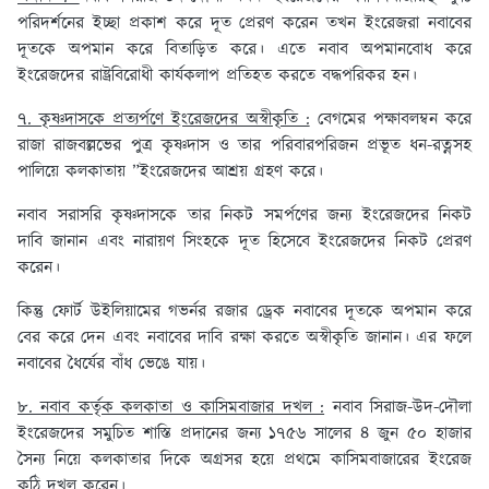
পরিদর্শনের ইচ্ছা প্রকাশ করে দূত প্রেরণ করেন তখন ইংরেজরা নবাবের
দূতকে অপমান করে বিতাড়িত করে। এতে নবাব অপমানবোধ করে
ইংরেজদের রাষ্ট্রবিরোধী কার্যকলাপ প্রতিহত করতে বদ্ধপরিকর হন।
৭. কৃষ্ণদাসকে প্রত্যর্পণে ইংরেজদের অস্বীকৃতি :
বেগমের পক্ষাবলম্বন করে
রাজা রাজবল্লভের পুত্র কৃষ্ণদাস ও তার পরিবারপরিজন প্রভূত ধন-রত্নসহ
পালিয়ে কলকাতায় ”ইংরেজদের আশ্রয় গ্রহণ করে।
নবাব সরাসরি কৃষ্ণদাসকে তার নিকট সমর্পণের জন্য ইংরেজদের নিকট
দাবি জানান এবং নারায়ণ সিংহকে দূত হিসেবে ইংরেজদের নিকট প্রেরণ
করেন।
কিন্তু ফোর্ট উইলিয়ামের গভর্নর রজার ড্রেক নবাবের দূতকে অপমান করে
বের করে দেন এবং নবাবের দাবি রক্ষা করতে অস্বীকৃতি জানান। এর ফলে
নবাবের ধৈর্যের বাঁধ ভেঙে যায়।
৮. নবাব কর্তৃক কলকাতা ও কাসিমবাজার দখল :
নবাব সিরাজ-উদ-দৌলা
ইংরেজদের সমুচিত শাস্তি প্রদানের জন্য ১৭৫৬ সালের ৪ জুন ৫০ হাজার
সৈন্য নিয়ে কলকাতার দিকে অগ্রসর হয়ে প্রথমে কাসিমবাজারের ইংরেজ
কুঠি দখল করেন।