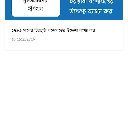
১৭৯৩ সালের চিরস্থায়ী বন্দোবস্তের উদ্দেশ্য ব্যাখ্যা কর
2026/6/29
POPULAR POST
৫৬০টি সবচেয়ে কঠিন ধাঁধা উত্তর সহ ছবি
1
ফরেক্স ট্রেডিং কি | কিভাবে ফরেক্স ট্রেডিং করে আয় করবেন
2
Adobe illustrator Tutorial Bangla | এডোবি ইলাস্ট্রেটর টুল পরিচিতি
3