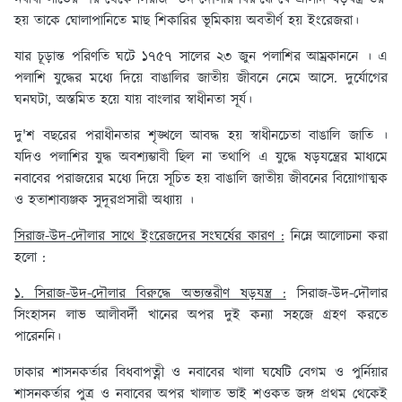
হয় তাকে ঘোলাপানিতে মাছ শিকারির ভূমিকায় অবতীর্ণ হয় ইংরেজরা।
যার চূড়ান্ত পরিণতি ঘটে ১৭৫৭ সালের ২৩ জুন পলাশির আম্রকাননে । এ
পলাশি যুদ্ধের মধ্যে দিয়ে বাঙালির জাতীয় জীবনে নেমে আসে. দুর্যোগের
ঘনঘটা, অস্তমিত হয়ে যায় বাংলার স্বাধীনতা সূর্য।
দু'শ বছরের পরাধীনতার শৃঙ্খলে আবদ্ধ হয় স্বাধীনচেতা বাঙালি জাতি ।
যদিও পলাশির যুদ্ধ অবশ্যম্ভাবী ছিল না তথাপি এ যুদ্ধে ষড়যন্ত্রের মাধ্যমে
নবাবের পরাজয়ের মধ্যে দিয়ে সূচিত হয় বাঙালি জাতীয় জীবনের বিয়োগাত্মক
ও হতাশাব্যঞ্জক সুদূরপ্রসারী অধ্যায় ।
সিরাজ-উদ-দৌলার সাথে ইংরেজদের সংঘর্ষের কারণ :
নিম্নে আলোচনা করা
হলো :
১. সিরাজ-উদ-দৌলার বিরুদ্ধে অভ্যন্তরীণ ষড়যন্ত্র :
সিরাজ-উদ-দৌলার
সিংহাসন লাভ আলীবর্দী খানের অপর দুই কন্যা সহজে গ্রহণ করতে
পারেননি।
ঢাকার শাসনকর্তার বিধবাপত্নী ও নবাবের খালা ঘষেটি বেগম ও পুর্নিয়ার
শাসনকর্তার পুত্র ও নবাবের অপর খালাত ভাই শওকত জঙ্গ প্রথম থেকেই