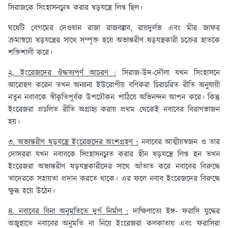
সিরাজকে সিংহাসনচ্যুত করার ষড়যন্ত্রে লিপ্ত ছিল।
ঘষেটি বেগমের দেওয়ান রাজা রাজবল্লব, রায়দুর্লভ এবং মীর জাফর
ক্রমান্বয়ে ষড়যন্ত্রের সাথে সম্পৃক্ত হয়ে অভ্যন্তরীণ ষড়যন্ত্রকারী চক্রের হাতকে
শক্তিশালী করে।
২. ইংরেজদের ঔদ্ধত্যপূর্ণ আচরণ :
সিরাজ-উদ-দৌলা যখন সিংহাসনে
আরোহণ করেন তখন অন্যান্য ইউরোপীয় বণিকরা চিরাচরিত রীতি অনুযায়ী
নতুন নবাবকে স্বীকৃতিপূর্বক উপঢৌকন পাঠিয়ে অভিনন্দন আপন করে। কিন্তু
ইংরেজরা প্রচলিত রীতি অগ্রাহ্য করায় প্রথম থেকেই নবাবের বিরাগভাজন
হয়।
৩. অভ্যন্তরীণ ষড়যন্ত্রে ইংরেজদের অংশগ্রহণ :
নবাবের আত্মীয়স্বজন ও তার
দোসররা যখন নবাবকে সিংহাসনচ্যুত করার হীন ষড়যন্ত্রে লিপ্ত হন তখন
ইংরেজরা অভ্যন্তরীণ ষড়যন্ত্রকারীদের সাথে আঁতাত করে নবাবের বিরুদ্ধে
তাদেরকে সহায়তা প্রদান করতে থাকে। এর ফলে নবাব ইংরেজদের বিরুদ্ধে
ক্ষুব্ধ হয়ে উঠেন।
৪. নবাবের বিনা অনুমতিতে দুর্গ নির্মাণ :
দাক্ষিণাত্যে ইঙ্গ- ফরাসি যুদ্ধের
অজুহাতে নবাবের অনুমতি না নিয়ে ইংরেজরা কলকাতায় এবং ফরাসিরা