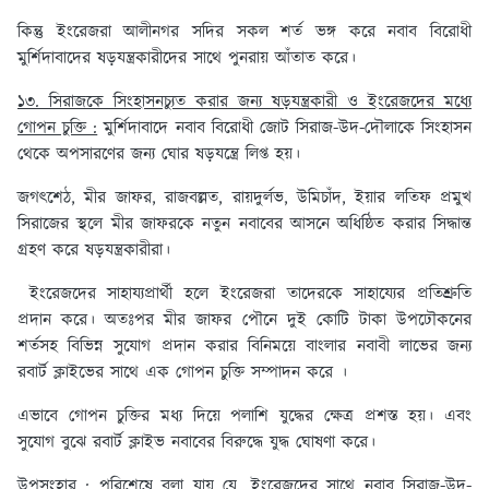
কিন্তু ইংরেজরা আলীনগর সদির সকল শর্ত ভঙ্গ করে নবাব বিরোধী
মুর্শিদাবাদের ষড়যন্ত্রকারীদের সাথে পুনরায় আঁতাত করে।
১৩. সিরাজকে সিংহাসনচ্যুত করার জন্য ষড়যন্ত্রকারী ও ইংরেজদের মধ্যে
গোপন চুক্তি :
মুর্শিদাবাদে নবাব বিরোধী জোট সিরাজ-উদ-দৌলাকে সিংহাসন
থেকে অপসারণের জন্য ঘোর ষড়যন্ত্রে লিপ্ত হয়।
জগৎশেঠ, মীর জাফর, রাজবল্লত, রায়দুর্লভ, উমিচাঁদ, ইয়ার লতিফ প্রমুখ
সিরাজের স্থলে মীর জাফরকে নতুন নবাবের আসনে অধিষ্ঠিত করার সিদ্ধান্ত
গ্রহণ করে ষড়যন্ত্রকারীরা।
ইংরেজদের সাহায্যপ্রার্থী হলে ইংরেজরা তাদেরকে সাহায্যের প্রতিশ্রুতি
প্রদান করে। অতঃপর মীর জাফর পৌনে দুই কোটি টাকা উপঢৌকনের
শর্তসহ বিভিন্ন সুযোগ প্রদান করার বিনিময়ে বাংলার নবাবী লাভের জন্য
রবার্ট ক্লাইভের সাথে এক গোপন চুক্তি সম্পাদন করে ।
এভাবে গোপন চুক্তির মধ্য দিয়ে পলাশি যুদ্ধের ক্ষেত্র প্রশস্ত হয়। এবং
সুযোগ বুঝে রবার্ট ক্লাইভ নবাবের বিরুদ্ধে যুদ্ধ ঘোষণা করে।
উপসংহার :
পরিশেষে বলা যায় যে, ইংরেজদের সাথে নবাব সিরাজ-উদ-