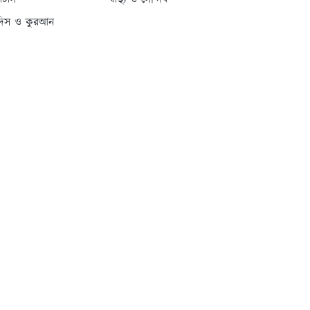
্যাটাস
স্বাস্থ্য ও সৌন্দর্য
দিস ও কুরআন