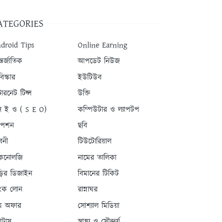
ATEGORIES
droid Tips
Online Earning
তর্জাতিক
আপডেট নিউজ
িস্কার
ইউটিউব
টারনেট টিপ্স
উক্তি
 ই ও ( S E O)
কম্পিউটার ও ল্যাপটপ
যাপশন
ছবি
বনী
টিউটোরিয়াল
কনোলজি
নামের তালিকা
ড়ির ডিজাইন
বিমানের টিকিট
যাংক লোন
রান্নাঘর
ম অফার
সোশ্যাল মিডিয়া