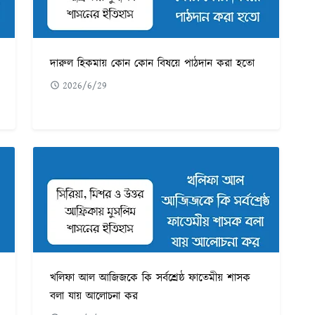
দারুল হিকমায় কোন কোন বিষয়ে পাঠদান করা হতো
2026/6/29
খলিফা আল আজিজকে কি সর্বশ্রেষ্ঠ ফাতেমীয় শাসক
বলা যায় আলোচনা কর