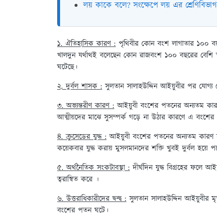
লয় কাকে বলে? সংক্ষেপে লয় এর শ্রেণিবি
১. ঐতিহাসিক কারণ :
পৃথিবীর কোন বংশ লাগাতার ১০০ 
খালদুন যর্থাথই বলেছেন কোন রাজবংশ ১০০ বছরের বেশি তা
ঘটেছে।
২. দুর্বল শাসক :
সুলতান সালাহউদ্দিন আইয়ুবীর পর যোগ্য
৩. অভ্যন্তরীণ কারণ :
আইয়ুবী বংশের পতনের অন্যতম কারণ হ
আত্মীয়দের মাঝে সুসম্পর্ক গড়ে না উঠার কারণে এ বংশের
৪. ক্রুসেডের যুদ্ধ :
আইয়ুবী বংশের পতনের অন্যতম কারণ হলো 
কয়েকবার যুদ্ধ করায় মুসলমানদের শক্তি খুবই দুর্বল হয়ে প
৫. অর্থনৈতিক সংকটাবস্থা :
দীর্ঘদিন যুদ্ধ বিগ্রহের ফলে আ
ত্বরান্বিত করে ।
৬. উত্তরাধিকারীদের দ্বন্দ্ব :
সুলতান সালাহউদ্দিন আইয়ুবীর মৃত্
বংশের পতন ঘটে।