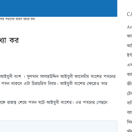
C
শের পতনের কারণ ব্যাখ্যা কর
An
আন্
খ্যা কর
আব
ইন্
এস
ক্
আইয়ুবী বংশ । সুলতান সালাহউদ্দিন আইয়ুবী ফাতেমীয় বংশের পতনের
ুর পতন থাকবে এটা চিরাচরিত নিয়ম। আইয়ুবী বংশের ক্ষেত্রেও তার
জী
টে
্গে রাজত্ব শেষে পতন ঘটে আইয়ুবী বংশের। এর পতনের পেছনে
বা
ব্
সি