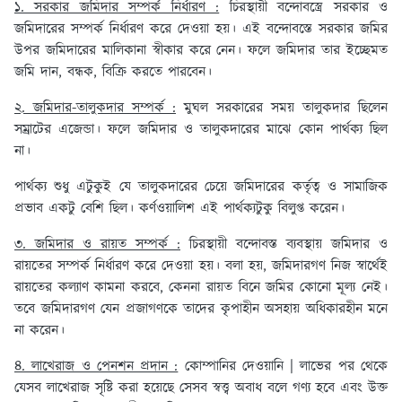
১. সরকার জমিদার সম্পর্ক নির্ধারণ :
চিরস্থায়ী বন্দোবস্ত্রে সরকার ও
জমিদারের সম্পর্ক নির্ধারণ করে দেওয়া হয়। এই বন্দোবস্তে সরকার জমির
উপর জমিদারের মালিকানা স্বীকার করে নেন। ফলে জমিদার তার ইচ্ছেমত
জমি দান, বন্ধক, বিক্রি করতে পারবেন।
২. জমিদার-তালুকদার সম্পর্ক :
মুঘল সরকারের সময় তালুকদার ছিলেন
সম্রাটের এজেন্ডা। ফলে জমিদার ও তালুকদারের মাঝে কোন পার্থক্য ছিল
না।
পার্থক্য শুধু এটুকুই যে তালুকদারের চেয়ে জমিদারের কর্তৃত্ব ও সামাজিক
প্রভাব একটু বেশি ছিল। কর্ণওয়ালিশ এই পার্থক্যটুকু বিলুপ্ত করেন।
৩. জমিদার ও রায়ত সম্পর্ক :
চিরস্থায়ী বন্দোবস্ত ব্যবস্থায় জমিদার ও
রায়তের সম্পর্ক নির্ধারণ করে দেওয়া হয়। বলা হয়, জমিদারগণ নিজ স্বার্থেই
রায়তের কল্যাণ কামনা করবে, কেননা রায়ত বিনে জমির কোনো মূল্য নেই।
তবে জমিদারগণ যেন প্রজাগণকে তাদের কৃপাহীন অসহায় অধিকারহীন মনে
না করেন।
৪. লাখেরাজ ও পেনশন প্রদান :
কোম্পানির দেওয়ানি | লাভের পর থেকে
যেসব লাখেরাজ সৃষ্টি করা হয়েছে সেসব স্বত্ত্ব অবাধ বলে গণ্য হবে এবং উক্ত