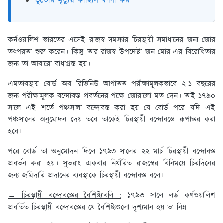
ভূতোর মৃত্যুর কাহিনি বর্ণনা কর
কর্নওয়ালিশ ভারতের এসেই রাজস্ব সমস্যার চিরস্থায়ী সমাধানের জন্য জোর
তৎপরতা শুরু করেন। কিন্তু তার রাজস্ব উপদেষ্টা জন মোর-এর বিরোধিতার
জন্য তা আবারো বাধাগ্রস্ত হয়।
এমতাবস্থায় বোর্ড অব রিভিনিউ আপাতত পরীক্ষামূলকভাবে ২-১ বছরের
জন্য পরীক্ষামূলক বন্দোবস্ত প্রবর্তনের পক্ষে জোরালো মত দেন। তাই ১৭৯০
সালে এই শর্তে পঞ্চসালা বন্দোবস্ত করা হয় যে বোর্ড পরে যদি এই
পঞ্চসালের অনুমোদন দেয় তবে তাকেই চিরস্থায়ী বন্দোবস্তে রূপান্তর করা
হবে।
পরে বোর্ড তা অনুমোদন দিলে ১৭৯৩ সালের ২২ মার্চ চিরস্থায়ী বন্দোবস্ত
প্রবর্তন করা হয়। সুতরাং একবার নির্ধারিত রাজস্বের বিনিময়ে চিরদিনের
জন্য জমিদারি প্রদানের ব্যবস্থাকে চিরস্থায়ী বন্দোবস্ত বলে।
→ চিরস্থায়ী বন্দোবস্তের বৈশিষ্ট্যাবলি :
১৭৯৩ সালে লর্ড কর্ণওয়ালিশ
প্রবর্তিত চিরস্থায়ী বন্দোবস্তের যে বৈশিষ্ট্যগুলো দৃশ্যমান হয় তা নিম্ন