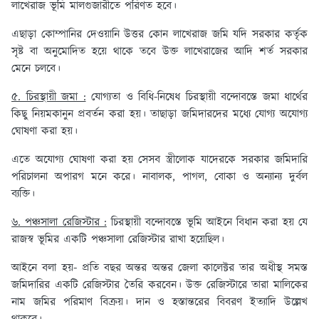
লাখেরাজ ভূমি মালগুজারীতে পরিণত হবে।
এছাড়া কোম্পানির দেওয়ানি উত্তর কোন লাখেরাজ জমি যদি সরকার কর্তৃক
সৃষ্ট বা অনুমোদিত হয়ে থাকে তবে উক্ত লাখেরাজের আদি শর্ত সরকার
মেনে চলবে।
৫. চিরস্থায়ী জমা :
যোগ্যতা ও বিধি-নিষেধ চিরস্থায়ী বন্দোবস্তে জমা ধার্থের
কিছু নিয়মকানুন প্রবর্তন করা হয়। তাছাড়া জমিদারদের মধ্যে যোগ্য অযোগ্য
ঘোষণা করা হয়।
এতে অযোগ্য ঘোষণা করা হয় সেসব স্ত্রীলোক যাদেরকে সরকার জমিদারি
পরিচালনা অপারগ মনে করে। নাবালক, পাগল, বোকা ও অন্যান্য দুর্বল
ব্যক্তি।
৬. পঞ্চসালা রেজিস্টার :
চিরস্থায়ী বন্দোবস্তে ভূমি আইনে বিধান করা হয় যে
রাজস্ব ভূমির একটি পঞ্চসালা রেজিস্টার রাখা হয়েছিল।
আইনে বলা হয়- প্রতি বছর অন্তর অন্তর জেলা কালেক্টর তার অধীস্থ সমস্ত
জমিদারির একটি রেজিস্টার তৈরি করবেন। উক্ত রেজিস্টারে তারা মালিকের
নাম জমির পরিমাণ বিক্রয়। দান ও হস্তান্তরের বিবরণ ইত্যাদি উল্লেখ