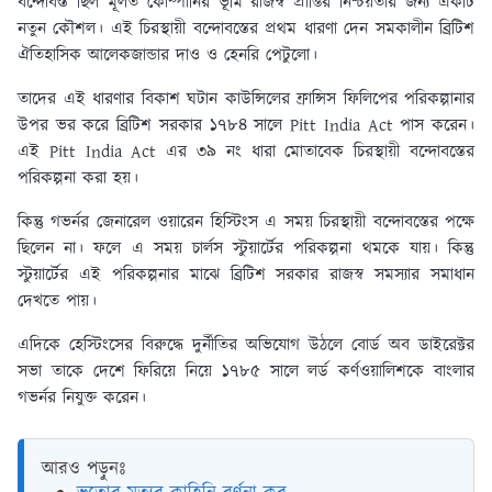
বন্দোবস্ত ছিল মূলত কোম্পানির ভূমি রাজস্ব প্রাপ্তির নিশ্চয়তার জন্য একটি
নতুন কৌশল। এই চিরস্থায়ী বন্দোবস্তের প্রথম ধারণা দেন সমকালীন ব্রিটিশ
ঐতিহাসিক আলেকজান্ডার দাও ও হেনরি পেটুলো।
তাদের এই ধারণার বিকাশ ঘটান কাউন্সিলের ফ্রান্সিস ফিলিপের পরিকল্পানার
উপর ভর করে ব্রিটিশ সরকার ১৭৮৪ সালে Pitt India Act পাস করেন।
এই Pitt India Act এর ৩৯ নং ধারা মোতাবেক চিরস্থায়ী বন্দোবস্তের
পরিকল্পনা করা হয়।
কিন্তু গভর্নর জেনারেল ওয়ারেন হিস্টিংস এ সময় চিরস্থায়ী বন্দোবস্তের পক্ষে
ছিলেন না। ফলে এ সময় চার্লস স্টুয়ার্টের পরিকল্পনা থমকে যায়। কিন্তু
স্টুয়ার্টের এই পরিকল্পনার মাঝে ব্রিটিশ সরকার রাজস্ব সমস্যার সমাধান
দেখতে পায়।
এদিকে হেস্টিংসের বিরুদ্ধে দুর্নীতির অভিযোগ উঠলে বোর্ড অব ডাইরেক্টর
সভা তাকে দেশে ফিরিয়ে নিয়ে ১৭৮৫ সালে লর্ড কর্ণওয়ালিশকে বাংলার
গভর্নর নিযুক্ত করেন।
আরও পড়ুনঃ