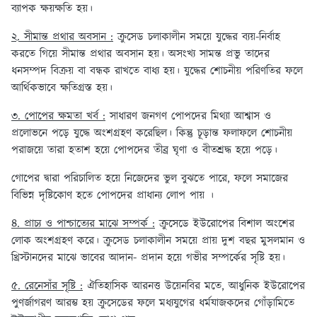
ব্যাপক ক্ষয়ক্ষতি হয়।
২. সীমান্ত প্রথার অবসান :
ক্রুসেড চলাকালীন সময়ে যুদ্ধের ব্যয়-নির্বাহ
করতে গিয়ে সীমান্ত প্রথার অবসান হয়। অসংখ্য সামন্ত প্রভু তাদের
ধনসম্পদ বিক্রয় বা বন্ধক রাখতে বাধ্য হয়। যুদ্ধের শোচনীয় পরিণতির ফলে
আর্থিকভাবে ক্ষতিগ্রস্ত হয়।
৩. পোপের ক্ষমতা খর্ব :
সাধারণ জনগণ পোপদের মিথ্যা আশ্বাস ও
প্রলোভনে পড়ে যুদ্ধে অংশগ্রহণ করেছিল। কিন্তু চূড়ান্ত ফলাফলে শোচনীয়
পরাজয়ে তারা হতাশ হয়ে পোপদের তীব্র ঘৃণা ও বীতশ্রদ্ধ হয়ে পড়ে।
গোপের দ্বারা পরিচালিত হয়ে নিজেদের ভুল বুঝতে পারে, ফলে সমাজের
বিভিন্ন দৃষ্টিকোণ হতে পোপদের প্রাধান্য লোপ পায় ।
৪. প্রাচ্য ও পাশ্চাত্যের মাঝে সম্পর্ক :
ক্রুসেডে ইউরোপের বিশাল অংশের
লোক অংশগ্রহণ করে। ক্রুসেড চলাকালীন সময়ে প্রায় দুশ বছর মুসলমান ও
খ্রিস্টানদের মাঝে ভাবের আদান- প্রদান হয়ে গভীর সম্পর্কের সৃষ্টি হয়।
৫. রেনেসাঁর সৃষ্টি :
ঐতিহাসিক আরনত্ত উয়েনবির মতে, আধুনিক ইউরোপের
পুণর্জাগরণ আরম্ভ হয় ক্রুসেডের ফলে মধ্যযুগের ধর্মযাজকদের গোঁড়ামিতে