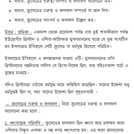
অথবা, ক্রুসেডের গুরুত্ব/তাৎপর্য ও ফলাফল আলোচনা কর।
অথবা, ক্রুসেডের গুরুত্ব ও ফলাফল সম্পর্কে যা জান লিখ।
অথবা, ক্রুসেডের তাৎপর্য ও ফলাফল উল্লেখ কর।
উত্তর : ভূমিকা :
একাদশ থেকে ত্রয়োদশ পর্যন্ত প্রায় দুই শতাব্দীকাল পর্যন্ত
ইউরোপীয় খ্রিস্টান ও এশিয়া-আফ্রিকার মুসলমানদের মধ্যে যে যুদ্ধ সংঘটিত
হয় ইসলামের ইতিহাসে সেটি ক্রুসেড বা ধর্মযুদ্ধ হিসেবে পরিচিত।
ইসলামের ইতিহাসে এ কলঙ্কজনক অধ্যায় এটি। মুসলমানদের প্রতি
খ্রিস্টানদের বহুদিনের লালিত যে হিংসা-বিদ্বেষ ছিল, তার বহিঃপ্রকাশ ঘটে এ
যুদ্ধের মাধ্যমে।
যদিও খ্রিস্টানরা এটাকে ধর্মযুদ্ধ নামে অভিহিত করেছিল। তাদের উদ্দেশ্য শুধু
ধর্মযুদ্ধই ছিল না, বরং তাদের উদ্দেশ্য ছিল সুদূরপ্রসারী ।
→ ক্রুসেডের গুরুত্ব ও ফলাফল :
নিয়ে ক্রুসেডের গুরুত্ব ও ফলাফল
আলোচনা করা হলো :
১. ধ্বংসাত্মক পরিণতি :
ক্রুসেডের ফলাফল ছিল ধ্বংস আর রক্তক্ষয় ফলে
এশিয়ার বিস্তৃত এলাকা ও বহু নগর ধ্বংসপ্রাপ্ত হয়। এর ফলে জানমালের