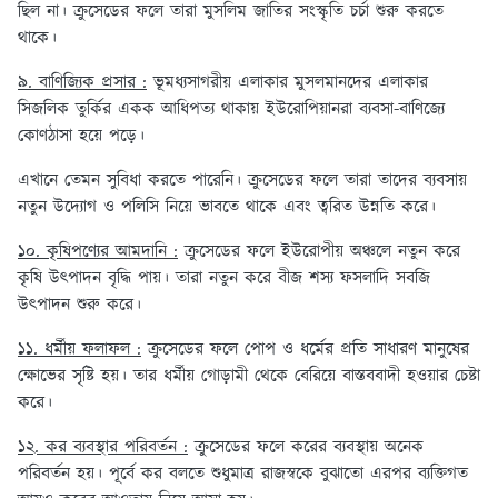
ছিল না। ক্রুসেডের ফলে তারা মুসলিম জাতির সংস্কৃতি চর্চা শুরু করতে
থাকে।
৯. বাণিজ্যিক প্রসার :
ভূমধ্যসাগরীয় এলাকার মুসলমানদের এলাকার
সিজলিক তুর্কির একক আধিপত্য থাকায় ইউরোপিয়ানরা ব্যবসা-বাণিজ্যে
কোণঠাসা হয়ে পড়ে।
এখানে তেমন সুবিধা করতে পারেনি। ক্রুসেডের ফলে তারা তাদের ব্যবসায়
নতুন উদ্যোগ ও পলিসি নিয়ে ভাবতে থাকে এবং ত্বরিত উন্নতি করে।
১০. কৃষিপণ্যের আমদানি :
ক্রুসেডের ফলে ইউরোপীয় অঞ্চলে নতুন করে
কৃষি উৎপাদন বৃদ্ধি পায়। তারা নতুন করে বীজ শস্য ফসলাদি সবজি
উৎপাদন শুরু করে।
১১. ধর্মীয় ফলাফল :
ক্রুসেডের ফলে পোপ ও ধর্মের প্রতি সাধারণ মানুষের
ক্ষোভের সৃষ্টি হয়। তার ধর্মীয় গোড়ামী থেকে বেরিয়ে বাস্তববাদী হওয়ার চেষ্টা
করে।
১২. কর ব্যবস্থার পরিবর্তন :
ক্রুসেডের ফলে করের ব্যবস্থায় অনেক
পরিবর্তন হয়। পূর্বে কর বলতে শুধুমাত্র রাজস্বকে বুঝাতো এরপর ব্যক্তিগত