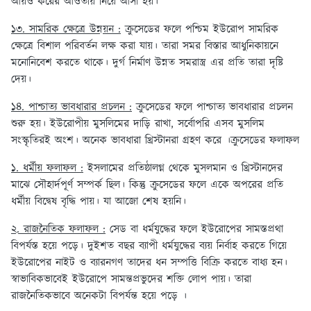
আয়ও করের আওতায় নিয়ে আসা হয়।
১৩. সামরিক ক্ষেত্রে উন্নয়ন :
ক্রুসেডের ফলে পশ্চিম ইউরোপ সামরিক
ক্ষেত্রে বিশাল পরিবর্তন লক্ষ করা যায়। তারা সমর বিস্তার আধুনিকায়নে
মনোনিবেশ করতে থাকে। দুর্গ নির্মাণ উন্নত সমরাস্ত্র এর প্রতি তারা দৃষ্টি
দেয়।
১৪. পাশ্চাত্য ভাবধারার প্রচলন :
ক্রুসেডের ফলে পাশ্চাত্য ভাবধারার প্রচলন
শুরু হয়। ইউরোপীয় মুসলিমের দাড়ি রাখা, সর্বোপরি এসব মুসলিম
সংস্কৃতিরই অংশ। অনেক ভাবধারা খ্রিস্টানরা গ্রহণ করে ।ক্রুসেডের ফলাফল
১. ধর্মীয় ফলাফল :
ইসলামের প্রতিষ্ঠালগ্ন থেকে মুসলমান ও খ্রিস্টানদের
মাঝে সৌহার্দপূর্ণ সম্পর্ক ছিল। কিন্তু ক্রুসেডের ফলে একে অপরের প্রতি
ধর্মীয় বিদ্বেষ বৃদ্ধি পায়। যা আজো শেষ হয়নি।
২. রাজনৈতিক ফলাফল :
সেড বা ধর্মযুদ্ধের ফলে ইউরোপের সামস্তপ্রথা
বিপর্যস্ত হয়ে পড়ে। দুইশত বছর ব্যাপী ধর্মযুদ্ধের ব্যয় নির্বাহ করতে গিয়ে
ইউরোপের নাইট ও ব্যারনগণ তাদের ধন সম্পত্তি বিক্রি করতে বাধ্য হন।
স্বাভাবিকভাবেই ইউরোপে সামন্তপ্রভুদের শক্তি লোপ পায়। তারা
রাজনৈতিকভাবে অনেকটা বিপর্যন্ত হয়ে পড়ে ।