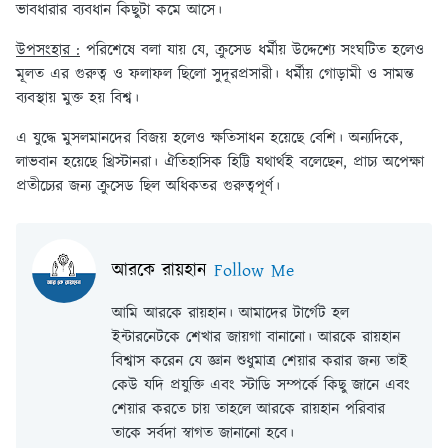
ভাবধারার ব্যবধান কিছুটা কমে আসে।
উপসংহার :
পরিশেষে বলা যায় যে, ক্রুসেড ধর্মীয় উদ্দেশ্যে সংঘটিত হলেও
মূলত এর গুরুত্ব ও ফলাফল ছিলো সুদূরপ্রসারী। ধর্মীয় গোড়ামী ও সামন্ত
ব্যবস্থায় মুক্ত হয় বিশ্ব।
এ যুদ্ধে মুসলমানদের বিজয় হলেও ক্ষতিসাধন হয়েছে বেশি। অন্যদিকে,
লাভবান হয়েছে খ্রিস্টানরা। ঐতিহাসিক হিট্টি যথার্থই বলেছেন, প্রাচ্য অপেক্ষা
প্রতীচ্যের জন্য ক্রুসেড ছিল অধিকতর গুরুত্বপূর্ণ।
আরকে রায়হান
Follow Me
আমি আরকে রায়হান। আমাদের টার্গেট হল
ইন্টারনেটকে শেখার জায়গা বানানো। আরকে রায়হান
বিশ্বাস করেন যে জ্ঞান শুধুমাত্র শেয়ার করার জন্য তাই
কেউ যদি প্রযুক্তি এবং স্টাডি সম্পর্কে কিছু জানে এবং
শেয়ার করতে চায় তাহলে আরকে রায়হান পরিবার
তাকে সর্বদা স্বাগত জানানো হবে।