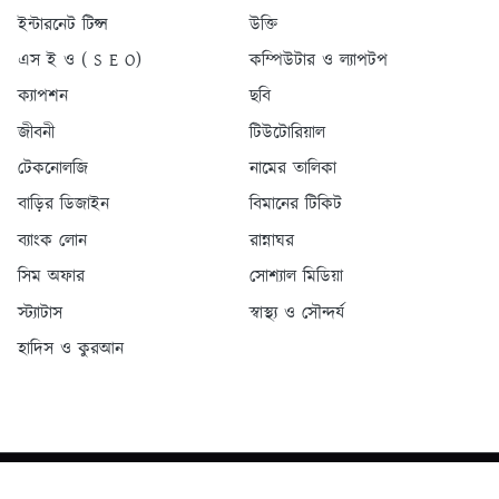
ইন্টারনেট টিপ্স
উক্তি
এস ই ও ( S E O)
কম্পিউটার ও ল্যাপটপ
ক্যাপশন
ছবি
জীবনী
টিউটোরিয়াল
টেকনোলজি
নামের তালিকা
বাড়ির ডিজাইন
বিমানের টিকিট
ব্যাংক লোন
রান্নাঘর
সিম অফার
সোশ্যাল মিডিয়া
স্ট্যাটাস
স্বাস্থ্য ও সৌন্দর্য
হাদিস ও কুরআন
Copyright
© 2026 Design by Rk Raihan