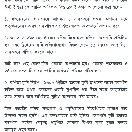
দখল করে কোম্পানি এদেশে আধিপত্য বিস্তার করে। নিম্নে বাংলায় ইংরেজ
ইস্ট ইন্ডিয়া কোম্পানির আধিপত্য বিস্তারের ইতিহাস আলোচনা করা হলো-
১. ইংরেজদের ভারতবর্ষে আগমন :
ভারতবর্ষে প্রথম আগমন ঘটে
পর্তুগিজদের। তারই ধারাবাহিকতায় ইংরেজরাও ভারতবর্ষে আগমন করে।
১৬০০ সালে ২১৮ জন ইংরেজ বণিক নিয়ে ইস্ট ইন্ডিয়া কোম্পানি প্রতিষ্ঠিত
হয় এবং ব্রিটেনের রানি এলিজাবেথের নিকট থেকে ১৫ বছরের সনদ নিয়ে
ভারতবর্ষে বাণিজ্য করতে আসে।
রানি স্বয়ং এই কোম্পানির একজন অংশীদার হন। একজন শাসনকর্তা ও
২৪ জন সদস্য নিয়ে কোম্পানির কার্যকরী পরিষদ গঠিত হয়।
২. বাণিজ্য কুঠি নির্মাণ :
১৬০৮ খ্রিষ্টাব্দে ভারতে কুঠি স্থাপনের লক্ষ্যে ক্যাপ্টেন
হকিন্স রাজা প্রথম জেমসের একটি সুপারিশ পত্র নিয়ে সম্রাট জাহাঙ্গীরের
সাথে সাক্ষাৎ করে বাণিজ্যিক সুবিধা আদায়ের চেষ্টা করেন।
কিন্তু ভারতীয় বণিক সম্প্রদায় ও পর্তুগিজদের বিরোধিতার কারণে তার
উদ্দেশ্য সফল হয়নি। এর ফলশ্রুতিতে ইস্ট ইন্ডিয়া কোম্পানি দুটি জাহাজ
ক্যাপ্টেন বেস্টের নেতৃত্বে পর্তুগিজ নৌবহর বিধ্বস্ত করে সুরাট বন্দরে
অবস্থান গ্রহণ করে।