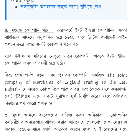
আরও পড়ুনঃ
স্বভাবোক্তি অলংকার কাকে বলে? বুঝিয়ে লেখ
৪. সংযুক্ত কোম্পানি গঠন :
ভারতবর্ষে ইস্ট ইন্ডিয়া কোম্পানির এরূপ
বাণিজ্যিক সাফল্যে অনুপ্রাণিত হয়ে ১৬৯৮ সালে ব্রিটিশ পার্লামেন্ট আইন
প্রণয়ন করে অপর একটি কোম্পানি গঠন করে।
স্যার উইলিয়াম মরিসের নেতৃত্বে নতুন কোম্পানি ভারতে ইস্ট ইন্ডিয়া
কোম্পানির প্রবল প্রতিদ্বন্দ্বী হয়ে ওঠে।
কিন্তু শেষ পর্যন্ত নতুন এবং পুরাতন কোম্পানি একত্রিত The Joint
company of Merchants of England Trading to the East
Indies' নামে সংযুক্ত কোম্পানিতে পরিণত হয় এবং ১৭০০ সালে কলকাতায়
ফোর্ট উইলিয়াম নামে একটি সুরক্ষিত দুর্গ নির্মাণ করে। ফলে আধিপত্য
বিস্তারের পথ আরো প্রশস্ত হয়।
৫. মুঘল আমলে ইংরেজদের বাণিজ্য করার অধিকার :
কোম্পানির
কর্মচারীদের অন্যায়ভাবে বাণিজ্য করার অভিযোগে গোলযোগ দেখা দেয়। এ
অবস্থায় ১৬৮৬ সালে হুগলী আক্রমণ করলে মুঘল ও ইংরেজদের মধ্যে