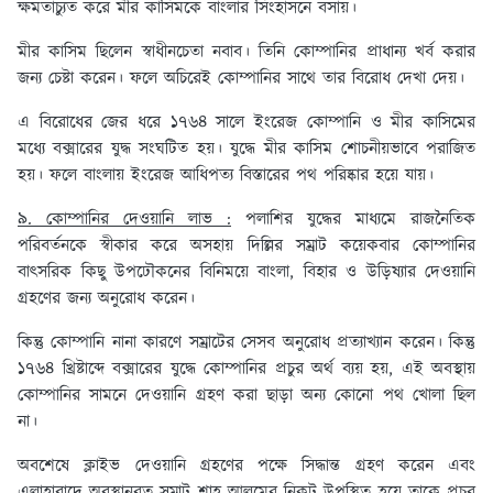
ক্ষমতাচ্যুত করে মীর কাসিমকে বাংলার সিংহাসনে বসায়।
মীর কাসিম ছিলেন স্বাধীনচেতা নবাব। তিনি কোম্পানির প্রাধান্য খর্ব করার
জন্য চেষ্টা করেন। ফলে অচিরেই কোম্পানির সাথে তার বিরোধ দেখা দেয়।
এ বিরোধের জের ধরে ১৭৬৪ সালে ইংরেজ কোম্পানি ও মীর কাসিমের
মধ্যে বক্সারের যুদ্ধ সংঘটিত হয়। যুদ্ধে মীর কাসিম শোচনীয়ভাবে পরাজিত
হয়। ফলে বাংলায় ইংরেজ আধিপত্য বিস্তারের পথ পরিষ্কার হয়ে যায়।
৯. কোম্পানির দেওয়ানি লাভ :
পলাশির যুদ্ধের মাধ্যমে রাজনৈতিক
পরিবর্তনকে স্বীকার করে অসহায় দিল্লির সম্রাট কয়েকবার কোম্পানির
বাৎসরিক কিছু উপঢৌকনের বিনিময়ে বাংলা, বিহার ও উড়িষ্যার দেওয়ানি
গ্রহণের জন্য অনুরোধ করেন।
কিন্তু কোম্পানি নানা কারণে সম্রাটের সেসব অনুরোধ প্রত্যাখ্যান করেন। কিন্তু
১৭৬৪ খ্রিষ্টাব্দে বক্সারের যুদ্ধে কোম্পানির প্রচুর অর্থ ব্যয় হয়, এই অবস্থায়
কোম্পানির সামনে দেওয়ানি গ্রহণ করা ছাড়া অন্য কোনো পথ খোলা ছিল
না।
অবশেষে ক্লাইভ দেওয়ানি গ্রহণের পক্ষে সিদ্ধান্ত গ্রহণ করেন এবং
এলাহাবাদে অবস্থানরত সম্রাট শাহ আলমের নিকট উপস্থিত হয়ে তাকে প্রচুর