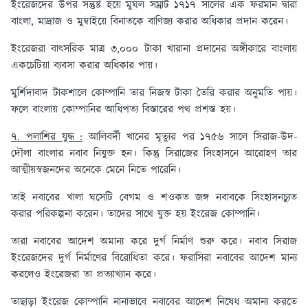
ইংরেজদের উপর সন্তুষ্ট হয়ে মুঘল সম্রাট ১৭১৭ সালের এক ফরমান দ্বারা
বাংলা, মাদ্রাজ ও মুম্বাইয়ে বিনাতকে বাণিজ্য করার অধিকার প্রদান করেন।
ইংরেজরা বাৎসরিক মাত্র ৩,০০০ টাকা খারানা প্রদানের অঙ্গীকারে বাংলায়
একচেটিয়া ব্যবসা করার অধিকার পায়।
মুর্শিদাবাদ টাকশালে কোম্পানি তার নিজস্ব টাকা তৈরি করার অনুমতি পায়।
ফলে বাংলায় কোম্পানির আধিপত্য বিস্তারের পথ প্রশস্ত হয়।
৭. পলাশির যুদ্ধ :
আলিবর্দী খানের মৃত্যুর পর ১৭৫৬ সালে সিরাজ-উদ-
দৌলা বাংলার নবাব নিযুক্ত হন। কিন্তু সিরাজের সিংহাসনে আরোহণ তার
আত্মীয়স্বজনদের অনেকে মেনে নিতে পারেনি।
তাই নবাবের খালা ঘসেটি বেগম ও শওকত জঙ্গ নবাবকে সিংহাসনচ্যুত
করার পরিকল্পনা করেন। তাদের সাথে যুক্ত হয় ইংরেজ কোম্পানি।
তারা নবাবের আদেশ অমান্য করে দুর্গ নির্মাণ শুরু করে। নবাব সিরাজ
ইংরেজদের দুর্গ নির্মাণের বিরোধিতা করে। ফরাসিরা নবাবের আদেশ মান্য
করলেও ইংরেজরা তা প্রত্যাখ্যান করে।
তাছাড়া ইংরেজ কোম্পানি নানাভাবে নবাবের আদেশ নিষেধ অমান্য করতে