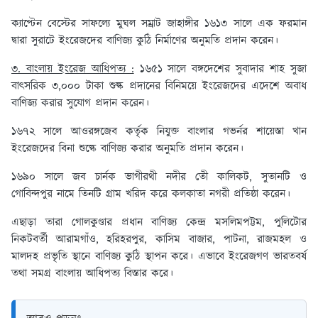
ক্যাপ্টেন বেস্টের সাফল্যে মুঘল সম্রাট জাহাঙ্গীর ১৬১৩ সালে এক ফরমান
দ্বারা সুরাটে ইংরেজদের বাণিজ্য কুঠি নির্মাণের অনুমতি প্রদান করেন।
৩. বাংলায় ইংরেজ আধিপত্য :
১৬৫১ সালে বঙ্গদেশের সুবাদার শাহ সুজা
বাৎসরিক ৩,০০০ টাকা শুল্ক প্রদানের বিনিময়ে ইংরেজদের এদেশে অবাধ
বাণিজ্য করার সুযোগ প্রদান করেন।
১৬৭২ সালে আওরঙ্গজেব কর্তৃক নিযুক্ত বাংলার গভর্নর শায়েস্তা খান
ইংরেজদের বিনা শুল্কে বাণিজ্য করার অনুমতি প্রদান করেন।
১৬৯০ সালে জব চার্নক ভাগীরথী নদীর তীে কালিকট, সুতানটি ও
গোবিন্দপুর নামে তিনটি গ্রাম খরিদ করে কলকাতা নগরী প্রতিষ্ঠা করেন।
এছাড়া তারা গোলকুণ্ডার প্রধান বাণিজ্য কেন্দ্র মসলিমপট্টম, পুলিটোর
নিকটবর্তী আরামগাঁও, হরিহরপুর, কাসিম বাজার, পাটনা, রাজমহল ও
মালদহ প্রভৃতি স্থানে বাণিজ্য কুঠি স্থাপন করে। এভাবে ইংরেজগণ ভারতবর্ষ
তথা সমগ্র বাংলায় আধিপত্য বিস্তার করে।