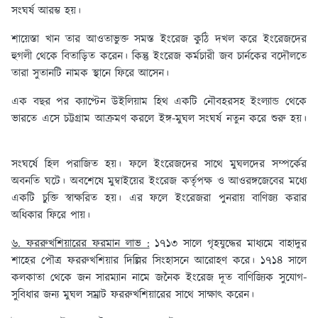
সংঘর্ষ আরম্ভ হয়।
শায়েস্তা খান তার আওতাভুক্ত সমস্ত ইংরেজ কুঠি দখল করে ইংরেজদের
হুগলী থেকে বিতাড়িত করেন। কিন্তু ইংরেজ কর্মচারী জব চার্নকের বদৌলতে
তারা সুতানটি নামক স্থানে ফিরে আসেন।
এক বছর পর ক্যাপ্টেন উইলিয়াম হিথ একটি নৌবহরসহ ইংল্যান্ড থেকে
ভারতে এসে চট্টগ্রাম আক্রমণ করলে ইঙ্গ-মুঘল সংঘর্ষ নতুন করে শুরু হয়।
সংঘর্ষে হিল পরাজিত হয়। ফলে ইংরেজদের সাথে মুঘলদের সম্পর্কের
অবনতি ঘটে। অবশেষে মুম্বাইয়ের ইংরেজ কর্তৃপক্ষ ও আওরঙ্গজেবের মধ্যে
একটি চুক্তি স্বাক্ষরিত হয়। এর ফলে ইংরেজরা পুনরায় বাণিজ্য করার
অধিকার ফিরে পায়।
৬. ফররুখশিয়ারের ফরমান লাভ :
১৭১৩ সালে গৃহযুদ্ধের মাধ্যমে বাহাদুর
শাহের পৌত্র ফররুখশিয়ার দিল্লির সিংহাসনে আরোহণ করে। ১৭১৪ সালে
কলকাতা থেকে জন সারম্যান নামে জনৈক ইংরেজ দূত বাণিজ্যিক সুযোগ-
সুবিধার জন্য মুঘল সম্রাট ফররুখশিয়ারের সাথে সাক্ষাৎ করেন।