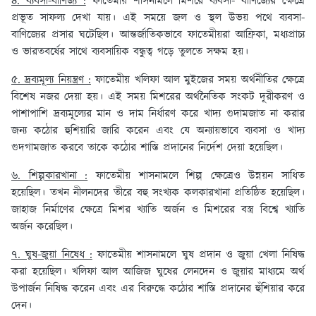
৪. ব্যবসা-বাণিজ্য :
ফাতেমীয় শাসনামলে মিশরে ব্যবসা- বাণিজ্যের ক্ষেত্রে
প্রভূত সাফল্য দেখা যায়। এই সময়ে জল ও স্থল উভয় পথে ব্যবসা-
বাণিজ্যের প্রসার ঘটেছিল। আন্তর্জাতিকভাবে ফাতেমীয়রা আফ্রিকা, মধ্যপ্রাচ্য
ও ভারতবর্ষের সাথে ব্যবসায়িক বন্ধুত্ব গড়ে তুলতে সক্ষম হয়।
৫. দ্রব্যমূল্য নিয়ন্ত্রণ :
ফাতেমীয় খলিফা আল মুইজের সময় অর্থনীতির ক্ষেত্রে
বিশেষ নজর দেয়া হয়। এই সময় মিশরের অর্থনৈতিক সংকট দূরীকরণ ও
পাশাপাশি দ্রব্যমূল্যের মান ও দাম নির্ধারণ করে খাদ্য গুদামজাত না করার
জন্য কঠোর হুশিয়ারি জারি করেন এবং যে অন্যায়ভাবে ব্যবসা ও খাদ্য
গুদগামজাত করবে তাকে কঠোর শাস্তি প্রদানের নির্দেশ দেয়া হয়েছিল।
৬. শিল্পকারখানা :
ফাতেমীয় শাসনামলে শিল্প ক্ষেত্রেও উন্নয়ন সাধিত
হয়েছিল। তখন নীলনদের তীরে বহু সংখ্যক কলকারখানা প্রতিষ্ঠিত হয়েছিল।
জাহাজ নির্মাণের ক্ষেত্রে মিশর খ্যাতি অর্জন ও মিশরের বস্ত্র বিশ্বে খ্যাতি
অর্জন করেছিল।
৭. ঘুষ-জুয়া নিষেধ :
ফাতেমীয় শাসনামলে ঘুষ প্রদান ও জুয়া খেলা নিষিদ্ধ
করা হয়েছিল। খলিফা আল আজিজ ঘুষের লেনদেন ও জুয়ার মাধ্যমে অর্থ
উপার্জন নিষিদ্ধ করেন এবং এর বিরুদ্ধে কঠোর শাস্তি প্রদানের হুঁশিয়ার করে
দেন।