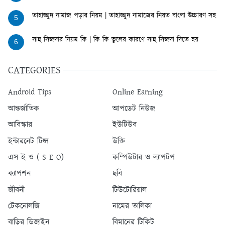
তাহাজ্জুদ নামাজ পড়ার নিয়ম | তাহাজ্জুদ নামাজের নিয়ত বাংলা উচ্চারণ সহ
5
সাহু সিজদার নিয়ম কি | কি কি ভুলের কারণে সাহু সিজদা দিতে হয়
6
CATEGORIES
Android Tips
Online Earning
আন্তর্জাতিক
আপডেট নিউজ
আবিস্কার
ইউটিউব
ইন্টারনেট টিপ্স
উক্তি
এস ই ও ( S E O)
কম্পিউটার ও ল্যাপটপ
ক্যাপশন
ছবি
জীবনী
টিউটোরিয়াল
টেকনোলজি
নামের তালিকা
বাড়ির ডিজাইন
বিমানের টিকিট