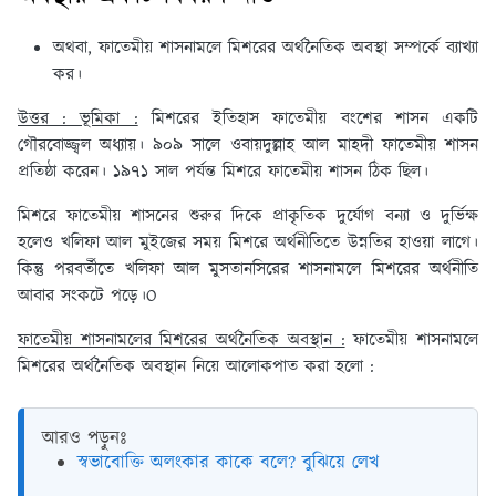
অথবা, ফাতেমীয় শাসনামলে মিশরের অর্থনৈতিক অবস্থা সম্পর্কে ব্যাখ্যা
কর।
উত্তর : ভূমিকা :
মিশরের ইতিহাস ফাতেমীয় বংশের শাসন একটি
গৌরবোজ্জ্বল অধ্যায়। ৯০৯ সালে ওবায়দুল্লাহ আল মাহদী ফাতেমীয় শাসন
প্রতিষ্ঠা করেন। ১৯৭১ সাল পর্যন্ত মিশরে ফাতেমীয় শাসন ঠিক ছিল।
মিশরে ফাতেমীয় শাসনের শুরুর দিকে প্রাকৃতিক দুর্যোগ বন্যা ও দুর্ভিক্ষ
হলেও খলিফা আল মুইজের সময় মিশরে অর্থনীতিতে উন্নতির হাওয়া লাগে।
কিন্তু পরবর্তীতে খলিফা আল মুসতানসিরের শাসনামলে মিশরের অর্থনীতি
আবার সংকটে পড়ে।O
ফাতেমীয় শাসনামলের মিশরের অর্থনৈতিক অবস্থান :
ফাতেমীয় শাসনামলে
মিশরের অর্থনৈতিক অবস্থান নিয়ে আলোকপাত করা হলো :
আরও পড়ুনঃ
স্বভাবোক্তি অলংকার কাকে বলে? বুঝিয়ে লেখ