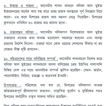
৮. ইজারা ও খাজনা :
ফাতেমীয় শাসন আমলে খলিফা আল মুইজ
ইজারাদারের অর্ধেক আয় বন্ধ করে রাজ্য রাজস্ব ব্যবস্থাকে পূর্ণ নিয়ন্ত্রণে নিয়ে
আসে। এর ফলে মিশরের রাজস্ব আয় বহুতণ বেড়ে গিয়েছিল। মিশরের
ফুসতাতে প্রতিদিন ৫০ হাজার কর আদায় হতো।
৯. প্রজাবান্ধব খলিফা :
ফাতেমীয় খলিফাগণ বিশেষভাবে আল মুইজ
প্রজাদের প্রত্যেক কথা অত্যন্ত মনোযোগ সহকারে শুনতেন এবং ব্যবস্থা
গ্রহণের নির্দেশ দিতেন। প্রজারা যাতে কোন ধরনের শোষণের স্বীকার না হয়
সেজন্য তীক্ষ্ণ দৃষ্টি রাখতেন।
১০. বহিঃদেশের সাথে বাণিজ্যিক সম্পর্ক :
ফাতেমীয় শাসনামলে বিশেষ করে
খলিফা আল মুইজের শাসনামলে ব্যবসা বাণিজ্যের চরম উন্নতির পাশাপাশি
বিভিন্ন দেশ এর সাথে ব্যবসায়িক সম্পর্ক স্থাপিত হয়েছিল। যেমন- জর্ডান,
প্যালেস্টাইন, সিরিয়া, মরক্কো ও ভারতবর্ষ ইত্যাদি।
উপসংহার :
পরিশেষে বলা যায় যে, মিশরের খলিফাগণ অত্যন্ত
জাঁকজমকপূর্ণ জীবনযাপন করতেন। প্রাকৃতিক দুর্যোগ ও দুর্ভিক্ষের পরও
মিশরের অর্থনীেিত প্রভূত সাফল্য সাধিত হয়েছিল।