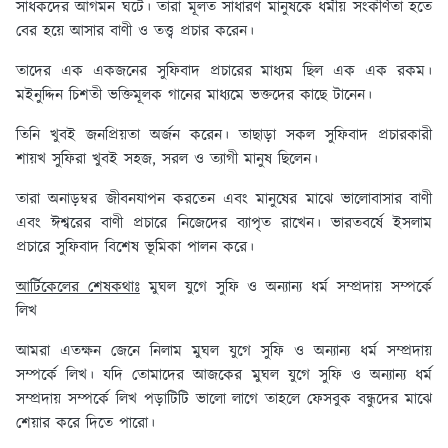
সাধকদের আগমন ঘটে। তারা মূলত সাধারণ মানুষকে ধর্মীয় সংকীর্ণতা হতে
বের হয়ে আসার বাণী ও তত্ত্ব প্রচার করেন।
তাদের এক একজনের সুফিবাদ প্রচারের মাধ্যম ছিল এক এক রকম।
মইনুদ্দিন চিশতী ভক্তিমূলক গানের মাধ্যমে ভক্তদের কাছে টানেন।
তিনি খুবই জনপ্রিয়তা অর্জন করেন। তাছাড়া সকল সুফিবাদ প্রচারকারী
শায়খ সুফিরা খুবই সহজ, সরল ও ত্যাগী মানুষ ছিলেন।
তারা অনাড়ম্বর জীবনযাপন করতেন এবং মানুষের মাঝে ভালোবাসার বাণী
এবং ঈশ্বরের বাণী প্রচারে নিজেদের ব্যাপৃত রাখেন। ভারতবর্ষে ইসলাম
প্রচারে সুফিবাদ বিশেষ ভূমিকা পালন করে।
আর্টিকেলের শেষকথাঃ
মুঘল যুগে সুফি ও অন্যান্য ধর্ম সম্প্রদায় সম্পর্কে
লিখ
আমরা এতক্ষন জেনে নিলাম মুঘল যুগে সুফি ও অন্যান্য ধর্ম সম্প্রদায়
সম্পর্কে লিখ। যদি তোমাদের আজকের মুঘল যুগে সুফি ও অন্যান্য ধর্ম
সম্প্রদায় সম্পর্কে লিখ পড়াটিটি ভালো লাগে তাহলে ফেসবুক বন্ধুদের মাঝে
শেয়ার করে দিতে পারো।