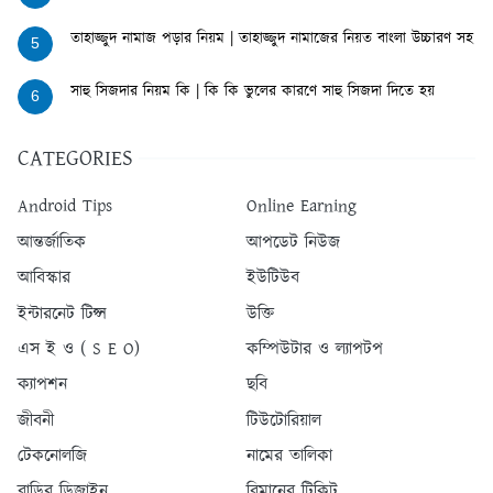
তাহাজ্জুদ নামাজ পড়ার নিয়ম | তাহাজ্জুদ নামাজের নিয়ত বাংলা উচ্চারণ সহ
5
সাহু সিজদার নিয়ম কি | কি কি ভুলের কারণে সাহু সিজদা দিতে হয়
6
CATEGORIES
Android Tips
Online Earning
আন্তর্জাতিক
আপডেট নিউজ
আবিস্কার
ইউটিউব
ইন্টারনেট টিপ্স
উক্তি
এস ই ও ( S E O)
কম্পিউটার ও ল্যাপটপ
ক্যাপশন
ছবি
জীবনী
টিউটোরিয়াল
টেকনোলজি
নামের তালিকা
বাড়ির ডিজাইন
বিমানের টিকিট