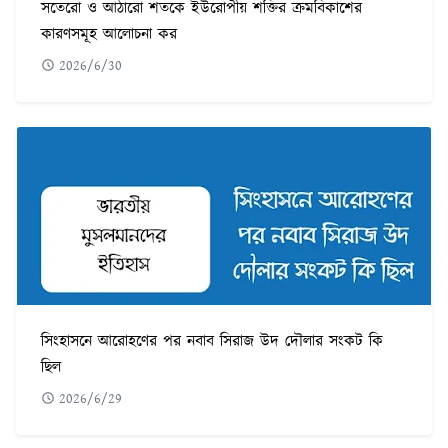
সতেরো ও আঠারো শতকে ইউরোপীয় শক্তির ক্রমবিকাশের
কারণসমূহ আলোচনা কর
2026/6/30
সিংহাসনে আরোহণের পর নবাব সিরাজ উদ দৌলার সংকট কি
ছিল
2026/6/29