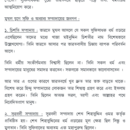
পেতো। সুফিসাধকরা পুরো ভারতবর্ষে ছড়িয়ে পড়ে এবং ধর্মপ্রচার
আত্মনিয়োগ করে।
মুঘল যুগে সুফি ও অন্যান্য সম্প্রদায়ের জনগণ :
১. চিশতি সম্প্রদায় :
ভারতে মুঘল আসলে যে সকল সুফিসাধক ধর্ম প্রচারে
এসেছিলেন তাদের মধ্যে খাজা মইনুদ্দিন চিশতীর নাম বিশেষভাবে
উল্লেখযোগ্য। তিনি ভারতে আসার পর ভারতবাসীয় চিন্তায় ব্যাপক পরিবর্তন
আসে।
তিনি ধর্মীয় সংকীর্ণমনায় বিশ্বাসী ছিলেন না। তিনি সকল ধর্ম এবং
সম্প্রদায়ের মানুষের সমাদর করতেন। সকলকে সমানভাবে ভালোবাসতেন ।
আর তার এ গুণের কারণে ভারতবর্ষে খুব দ্রুত তার ভক্ত বাড়তে থাকে।
বিশেষ করে হিন্দু সম্প্রদায়ের লোকজন তার শিষ্যত্ব গ্রহণ করে এবং ইসলাম
গ্রহণ করেন। তিনি ছিলেন অত্যন্ত সরল, ত্যাগী এবং আল্লাহর পথে
নিবেদিতপ্রাণ মানুষ।
২. সুরবর্দী সম্প্রদায় :
সুরবদী সম্প্রদায় শেখ শিহাবুদ্দিন ওমর কর্তৃক
প্রতিষ্ঠিত হয়। শেখ শিহাবুদ্দিনের ধর্ম প্রচারের মূল ক্ষেত্র ছিল সিন্ধু ও
মুলতান। তিনি সুফিবাদের অন্যতম এক মহাপুরুষ ছিলেন।