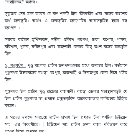
“গঙ্গারিডই" অঞ্চল।
সুকুমার সেন মনে করেন যে বঙ্গ শব্দটি চীনা তীব্বতীয় এবং বঙ্গের অংশের
অর্থ জলাভূমি। অর্থাৎ এ জলাভূমির জনগোষ্ঠীর আবাসভূমিই হলো বঙ্গ
জনপদ ।
সম্ভবত বর্তমান মুর্শিদাবাদ, নদীয়া, চব্বিশ পরগণা, ঢাকা, যশোর, পাবনা,
বরিশাল, খুলনা, ফরিদপুর এবং রাজশাহী জেলার কিছু অংশ বঙ্গের অন্তর্ভুক্ত
ছিল।
২. পুণ্ড্রবর্ধন :
পুণ্ড্র বাংলার প্রাচীন জনপদগুলোর মধ্যে অন্যতম ছিল। বর্তমানে
পুণ্ড্রনগর উত্তরবঙ্গের বগুড়া, রংপুর, রাজশাহী ও দিনাজপুর জেলা নিয়ে গঠিত
ছিল।
পুণ্ড্রনগর ছিল প্রাচীন পুণ্ড্র রাজ্যের রাজধানী। বগুড়া জেলার মহাস্থানগড়ই যে
ছিল প্রাচীন পুণ্ড্রনগর তা প্রখ্যাত প্রত্নতত্ত্ববিদ আলেকজান্ডার কানিংহাম চিহ্নিত
করেন।
এ মতের স্বপক্ষে সবচেয়ে প্রাচীন প্রমাণ ছিল প্রখ্যাত চীনা পর্যটক হিউয়েন
সাং -এর বিবরণীতে। | হিউয়েন সাং প্রাচীন চম্পা রাজ্য পরিভ্রমণ করে
পুণ্ড্রের দিকে অগ্রসর হন।