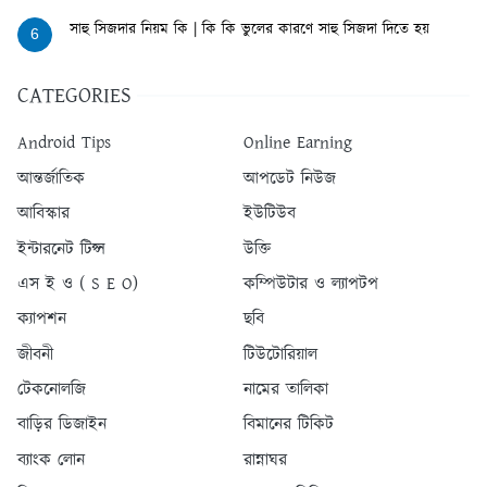
সাহু সিজদার নিয়ম কি | কি কি ভুলের কারণে সাহু সিজদা দিতে হয়
6
CATEGORIES
Android Tips
Online Earning
আন্তর্জাতিক
আপডেট নিউজ
আবিস্কার
ইউটিউব
ইন্টারনেট টিপ্স
উক্তি
এস ই ও ( S E O)
কম্পিউটার ও ল্যাপটপ
ক্যাপশন
ছবি
জীবনী
টিউটোরিয়াল
টেকনোলজি
নামের তালিকা
বাড়ির ডিজাইন
বিমানের টিকিট
ব্যাংক লোন
রান্নাঘর