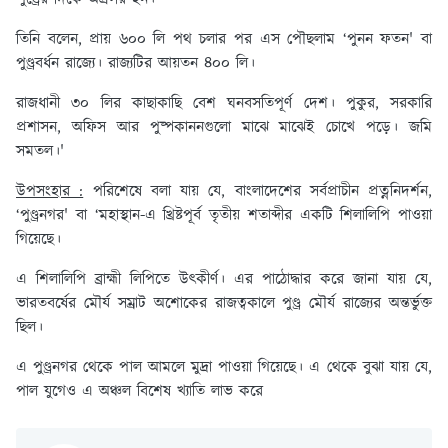
তিনি বলেন, প্রায় ৬০০ লি পথ চলার পর এস পৌছলাম ‘পুনন ফতন' বা
পুণ্ড্রবর্ধন রাজ্যে। রাজ্যটির আয়তন ৪০০ লি।
রাজধানী ৩০ লির কাছাকাছি বেশ ঘনবসতিপূর্ণ দেশ। পুকুর, সরকারি
প্রশাসন, অফিস আর পুষ্পকাননগুলো মাঝে মাঝেই চোখে পড়ে। জমি
সমতল।'
উপসংহার :
পরিশেষে বলা যায় যে, বাংলাদেশের সর্বপ্রাচীন প্রত্ননিদর্শন,
‘পুণ্ড্রনগর' বা ‘মহাস্থান-এ খ্রিষ্টপূর্ব তৃতীয় শতাব্দীর একটি শিলালিপি পাওয়া
গিয়েছে।
এ শিলালিপি ব্রাহ্মী লিপিতে উৎকীর্ণ। এর পাঠোদ্ধার করে জানা যায় যে,
ভারতবর্ষের মৌর্য সম্রাট অশোকের রাজত্বকালে পুণ্ড্র মৌর্য রাজ্যের অন্তর্ভুক্ত
ছিল।
এ পুণ্ড্রনগর থেকে পাল আমলে মুদ্রা পাওয়া গিয়েছে। এ থেকে বুঝা যায় যে,
পাল যুগেও এ অঞ্চল বিশেষ খ্যাতি লাভ করে