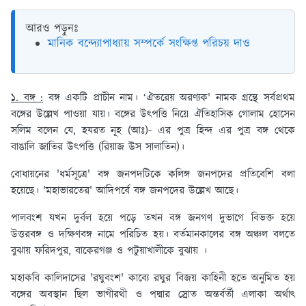
আরও পড়ুনঃ
মানিক বন্দ্যোপাধ্যায় সম্পর্কে সংক্ষিপ্ত পরিচয় দাও
১. বঙ্গ :
বঙ্গ একটি প্রাচীন নাম। ‘ঐতরেয় অরণ্যক' নামক গ্রন্থে সর্বপ্রথম
বঙ্গের উল্লেখ পাওয়া যায়। বঙ্গের উৎপত্তি নিয়ে ঐতিহাসিক গোলাম হোসেন
সলিম বলেন যে, হযরত নূহ (আঃ)- এর পুত্র হিন্দ এর পুত্র বঙ্গ থেকে
বাঙালি জাতির উৎপত্তি (রিয়াজ উস সালাতিন)।
বোধায়নের 'ধর্মসূত্রে' বঙ্গ জনপদটিকে কলিঙ্গ জনপদের প্রতিবেশি বলা
হয়েছে। 'মহাভারতের' আদিপর্বে বঙ্গ জনপদের উল্লেখ আছে।
পালবংশ যখন দুর্বল হয়ে পড়ে তখন বঙ্গ জনগণ দুভাগে বিভক্ত হয়ে
উত্তরবঙ্গ ও দক্ষিণবঙ্গ নামে পরিচিত হয়। বর্তমানকালের বঙ্গ অঞ্চল বলতে
বুঝায় ফরিদপুর, বাকেরগঞ্জ ও পটুয়াখালীকে বুঝায় ।
মহাকবি কালিদাসের 'রঘুবংশ' কাব্যে রঘুর বিজয় কাহিনী হতে অনুমিত হয়
বঙ্গের অবস্থান ছিল ভাগীরথী ও পদ্মার স্রোত অন্তর্বর্তী এলাকা অর্থাৎ