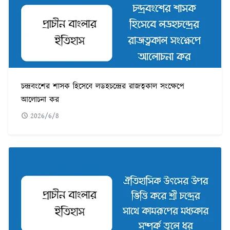
চন্দ্রবংশের শাসক হিসেবে লডহচন্দ্রের রাজত্বকাল সংক্ষেপে
আলোচনা কর
2026/6/8