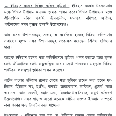
→ ইতিহাস রচনায় বিভিন্ন ব্যক্তির ভূমিকা :
ইতিহাস রচনার উৎসগুলোর
মধ্যে লিখিত উপাদান অন্যতম ভূমিকা পালন করে। লিখিত উপাদানের মধ্যে
ঐতিহাসিক দলিল পত্রাদি, জীবনচরিত, দানপত্র, নথিপত্র, সাহিত্য,
পর্যটকদের ভ্রমণ বৃত্তান্ত ইত্যাদি উল্লেখযোগ্য।
আর এসব উপাদানসমূহ সংগ্রহ ও সংরক্ষিত হয়েছে বিভিন্ন ব্যক্তিগণের
সাহায্যে। মূলত এসব উপাদানসমূহ সংকলিত হয়েছেও বিভিন্ন ব্যক্তিদের
দ্বারা।
যাহোক ইতিহাস রচনায় যারা ব্যক্তিহিসেবে ভূমিকা পালন করেছে তারা মূলত
কেউ ঐতিহাসিক কেউ প্রত্নতাত্ত্বিক আবার কেউ গবেষক। এছাড়াও বিভিন্ন
পর্যটকও গুরুত্বপূর্ণ ভূমিকা পালন করেছে।
প্রাচীন বাংলার ইতিহাস রচনার ক্ষেত্রে যারা ভূমিকা রাখেন তারা হলেন ফা-
হিয়েন, হিউয়েন সাং, ইংসিং, বানভট্ট, ডায়াডোরাস, আরিয়ান, প্লুটার্ক, লামা
তারানাথ, আল বেরুনী, বল্লাল সেন, মিনহাজ-উস-সিরাজ, প্রমুখ ব্যক্তিবর্গ
উল্লেখযোগ্য। এসব ছাড়াও আরো অনেকে প্রাচীন বাংলার ইতিহাস সম্পর্কে
নানা প্রকার সত্য উদ্ঘাটন করে যাচ্ছেন।
উপসংহার :
পরিশেষে বলা যায় যে, ইতিহাস রচনার ক্ষেত্রে ব্যক্তিবর্গের