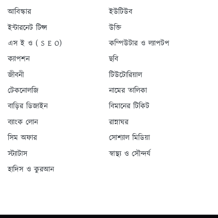
আবিস্কার
ইউটিউব
ইন্টারনেট টিপ্স
উক্তি
এস ই ও ( S E O)
কম্পিউটার ও ল্যাপটপ
ক্যাপশন
ছবি
জীবনী
টিউটোরিয়াল
টেকনোলজি
নামের তালিকা
বাড়ির ডিজাইন
বিমানের টিকিট
ব্যাংক লোন
রান্নাঘর
সিম অফার
সোশ্যাল মিডিয়া
স্ট্যাটাস
স্বাস্থ্য ও সৌন্দর্য
হাদিস ও কুরআন