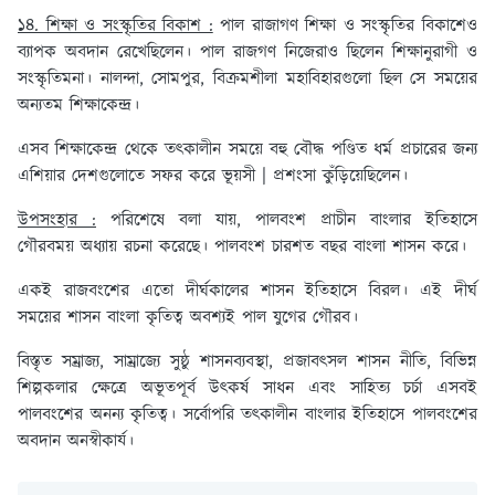
১৪. শিক্ষা ও সংস্কৃতির বিকাশ :
পাল রাজাগণ শিক্ষা ও সংস্কৃতির বিকাশেও
ব্যাপক অবদান রেখেছিলেন। পাল রাজগণ নিজেরাও ছিলেন শিক্ষানুরাগী ও
সংস্কৃতিমনা। নালন্দা, সোমপুর, বিক্রমশীলা মহাবিহারগুলো ছিল সে সময়ের
অন্যতম শিক্ষাকেন্দ্র।
এসব শিক্ষাকেন্দ্র থেকে তৎকালীন সময়ে বহু বৌদ্ধ পণ্ডিত ধর্ম প্রচারের জন্য
এশিয়ার দেশগুলোতে সফর করে ভূয়সী | প্রশংসা কুঁড়িয়েছিলেন।
উপসংহার :
পরিশেষে বলা যায়, পালবংশ প্রাচীন বাংলার ইতিহাসে
গৌরবময় অধ্যায় রচনা করেছে। পালবংশ চারশত বছর বাংলা শাসন করে।
একই রাজবংশের এতো দীর্ঘকালের শাসন ইতিহাসে বিরল। এই দীর্ঘ
সময়ের শাসন বাংলা কৃতিত্ব অবশ্যই পাল যুগের গৌরব।
বিস্তৃত সম্রাজ্য, সাম্রাজ্যে সুষ্ঠু শাসনব্যবস্থা, প্রজাবৎসল শাসন নীতি, বিভিন্ন
শিল্পকলার ক্ষেত্রে অভূতপূর্ব উৎকর্ষ সাধন এবং সাহিত্য চর্চা এসবই
পালবংশের অনন্য কৃতিত্ব। সর্বোপরি তৎকালীন বাংলার ইতিহাসে পালবংশের
অবদান অনস্বীকার্য।