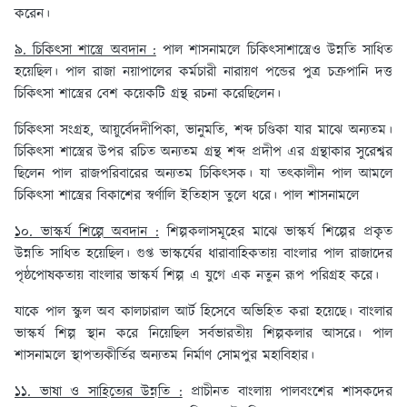
করেন।
৯. চিকিৎসা শাস্ত্রে অবদান :
পাল শাসনামলে চিকিৎসাশাস্ত্রেও উন্নতি সাধিত
হয়েছিল। পাল রাজা নয়াপালের কর্মচারী নারায়ণ পন্ডের পুত্র চক্রপানি দত্ত
চিকিৎসা শাস্ত্রের বেশ কয়েকটি গ্রন্থ রচনা করেছিলেন।
চিকিৎসা সংগ্রহ, আয়ুর্বেদদীপিকা, ভানুমতি, শব্দ চণ্ডিকা যার মাঝে অন্যতম।
চিকিৎসা শাস্ত্রের উপর রচিত অন্যতম গ্রন্থ শব্দ প্রদীপ এর গ্রন্থাকার সুরেশ্বর
ছিলেন পাল রাজপরিবারের অন্যতম চিকিৎসক। যা তৎকালীন পাল আমলে
চিকিৎসা শাস্ত্রের বিকাশের স্বর্ণালি ইতিহাস তুলে ধরে। পাল শাসনামলে
১০. ভাস্কর্য শিল্পে অবদান :
শিল্পকলাসমূহের মাঝে ভাস্কর্য শিল্পের প্রকৃত
উন্নতি সাধিত হয়েছিল। গুপ্ত ভাস্কর্যের ধারাবাহিকতায় বাংলার পাল রাজাদের
পৃষ্ঠপোষকতায় বাংলার ভাস্কর্য শিল্প এ যুগে এক নতুন রূপ পরিগ্রহ করে।
যাকে পাল স্কুল অব কালচারাল আর্ট হিসেবে অভিহিত করা হয়েছে। বাংলার
ভাস্কর্য শিল্প স্থান করে নিয়েছিল সর্বভারতীয় শিল্পকলার আসরে। পাল
শাসনামলে স্থাপত্যকীর্তির অন্যতম নির্মাণ সোমপুর মহাবিহার।
১১. ভাষা ও সাহিত্যের উন্নতি :
প্রাচীনত বাংলায় পালবংশের শাসকদের