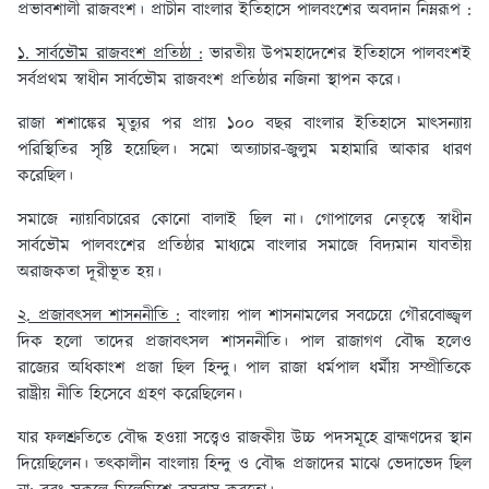
প্রভাবশালী রাজবংশ। প্রাচীন বাংলার ইতিহাসে পালবংশের অবদান নিম্নরূপ :
১. সার্বভৌম রাজবংশ প্রতিষ্ঠা :
ভারতীয় উপমহাদেশের ইতিহাসে পালবংশই
সর্বপ্রথম স্বাধীন সার্বভৌম রাজবংশ প্রতিষ্ঠার নজিনা স্থাপন করে।
রাজা শশাঙ্কের মৃত্যুর পর প্রায় ১০০ বছর বাংলার ইতিহাসে মাৎসন্যায়
পরিস্থিতির সৃষ্টি হয়েছিল। সমাে অত্যাচার-জুলুম মহামারি আকার ধারণ
করেছিল।
সমাজে ন্যায়বিচারের কোনো বালাই ছিল না। গোপালের নেতৃত্বে স্বাধীন
সার্বভৌম পালবংশের প্রতিষ্ঠার মাধ্যমে বাংলার সমাজে বিদ্যমান যাবতীয়
অরাজকতা দূরীভূত হয়।
২. প্রজাবৎসল শাসননীতি :
বাংলায় পাল শাসনামলের সবচেয়ে গৌরবোজ্জ্বল
দিক হলো তাদের প্রজাবৎসল শাসননীতি। পাল রাজাগণ বৌদ্ধ হলেও
রাজ্যের অধিকাংশ প্রজা ছিল হিন্দু। পাল রাজা ধর্মপাল ধর্মীয় সম্প্রীতিকে
রাষ্ট্রীয় নীতি হিসেবে গ্রহণ করেছিলেন।
যার ফলশ্রুতিতে বৌদ্ধ হওয়া সত্ত্বেও রাজকীয় উচ্চ পদসমূহে ব্রাহ্মণদের স্থান
দিয়েছিলেন। তৎকালীন বাংলায় হিন্দু ও বৌদ্ধ প্রজাদের মাঝে ভেদাভেদ ছিল