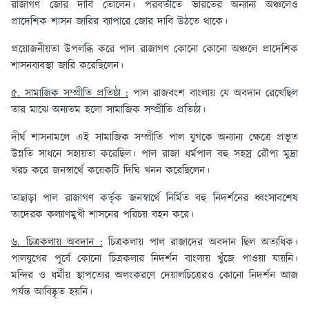
রাজাগণ জোর দাবি তোলেন। পরবর্তীতে ভারতের অন্যান্য অঞ্চলেও
প্রাদেশিক শাসন জারির ব্যাপারে জোর দাবি উঠতে থাকে।
প্রয়োজনীয়তা উপলব্ধি করে পাল রাজাগণ কোনো কোনো অঞ্চলে প্রাদেশিক
শাসনব্যবস্থা জারি করেছিলেন।
৫. সামাজিক সম্প্রীতি প্রতিষ্ঠা :
পাল রাজবংশ বাংলায় যে অবদান রেখেছিল
তার মাঝে অন্যতম হলো সামাজিক সম্প্রীতি প্রতিষ্ঠা।
দীর্ঘ শাসনামলে এই সামাজিক সম্প্রীতি পাল যুগকে অন্যান্য ক্ষেত্রে প্রভূত
উন্নতি সাধনে সহায়তা করেছিল। পাল রাজা ধর্মপাল বহু সহস্র রৌপ্য মুদ্রা
খরচ করে জনস্বার্থে কয়েকটি দিঘি খনন করেছিলেন।
তাছাড়া পাল রাজাগণ কর্তৃক জনস্বার্থে নির্মিত বহু নিদর্শনের ধ্বংসাবশেষ
তাদেরক কল্যাণমুখী শাসনের পরিচয় বহন করে।
৬. চিত্রকলায় অবদান :
চিত্রকলায় পাল রাজাদের অবদান ছিল অত্যধিক।
পালযুগের পূর্বে কোনো চিত্রকলার নিদর্শন বাংলায় খুঁজে পাওয়া যায়নি।
মন্দির ও ধর্মীয় স্থাপত্যের অলংকরণে দেয়ালচিত্রেরও কোনো নিদর্শন আজ
পর্যন্ত আবিষ্কৃত হয়নি।