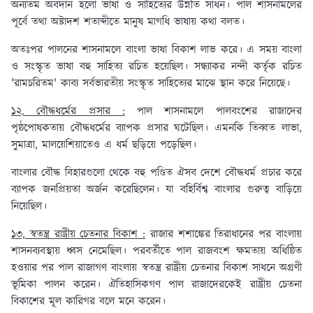
অন্যতম অবদান হলো ভাষা ও সাহিত্যের উন্নতি সাধন। পাল শাসনামলের
পূর্বে তথা অষ্টাদশ শতাব্দীতে মানুষ মাগধি ভাষায় কথা বলত।
অতঃপর পালনের শাসনামলে বাংলা ভাষা বিকাশ লাভ করে। এ সময় বাংলা
ও সংস্কৃত ভাষা বহু সাহিত্য রচিত হয়েছিল। সন্ধ্যাকর নন্দী কর্তৃক রচিত
'রামচরিতম' কাব্য সর্বভারতীয় সংস্কৃত সাহিত্যের মাঝে স্থান করে নিয়েছে।
১২. বৌদ্ধধর্মের প্রসার :
পাল শাসনামলে পালবংশের রাজাদের
পৃষ্ঠপোষকতায় বৌদ্ধধর্মের ব্যাপক প্রসার ঘটেছিল। এমনকি তিব্বত লাভা,
সুমাত্রা, মালয়েশিয়াতেও এ ধর্ম ছড়িয়ে পড়েছিল।
বাংলার বৌদ্ধ বিহারগুলো থেকে বহু পণ্ডিত ঐসব দেশে বৌদ্ধধর্ম প্রচার করে
ব্যাপক জনপ্রিয়তা অর্জন করেছিলেন। যা বহির্বিশ্ব বাংলার গুরুত্ব বাড়িয়ে
নিয়েছিল।
১৩, স্বতন্ত্র রাষ্ট্রীয় চেতনার বিকাশ :
রাজার শশাঙ্কের তিরাধানের পর বাংলায়
শাসনব্যবস্থায় ধ্বস নেমেছিল। পরবর্তীতে পাল রাজবংশ ক্ষমতায় অধিষ্ঠিত
হওয়ার পর পাল রাজাগণ বাংলায় স্বতন্ত্র রাষ্ট্রীয় চেতনার বিকাশ সাধনে অগ্রণী
ভূমিকা পালন করেন। ঐতিহাসিকগণ পাল রাজাদেরকেই রাষ্ট্রীয় চেতনা
বিকাশের মূল কারিগর বলে মনে করেন।