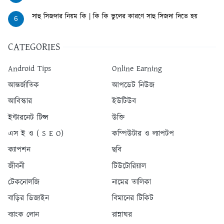
সাহু সিজদার নিয়ম কি | কি কি ভুলের কারণে সাহু সিজদা দিতে হয়
6
CATEGORIES
Android Tips
Online Earning
আন্তর্জাতিক
আপডেট নিউজ
আবিস্কার
ইউটিউব
ইন্টারনেট টিপ্স
উক্তি
এস ই ও ( S E O)
কম্পিউটার ও ল্যাপটপ
ক্যাপশন
ছবি
জীবনী
টিউটোরিয়াল
টেকনোলজি
নামের তালিকা
বাড়ির ডিজাইন
বিমানের টিকিট
ব্যাংক লোন
রান্নাঘর