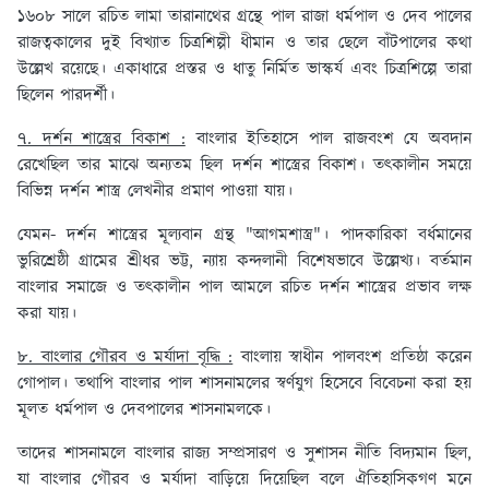
১৬০৮ সালে রচিত লামা তারানাথের গ্রন্থে পাল রাজা ধর্মপাল ও দেব পালের
রাজত্বকালের দুই বিখ্যাত চিত্রশিল্পী ধীমান ও তার ছেলে বাঁটপালের কথা
উল্লেখ রয়েছে। একাধারে প্রস্তর ও ধাতু নির্মিত ভাস্কর্য এবং চিত্রশিল্পে তারা
ছিলেন পারদর্শী।
৭. দর্শন শাস্ত্রের বিকাশ :
বাংলার ইতিহাসে পাল রাজবংশ যে অবদান
রেখেছিল তার মাঝে অন্যতম ছিল দর্শন শাস্ত্রের বিকাশ। তৎকালীন সময়ে
বিভিন্ন দর্শন শাস্ত্র লেখনীর প্রমাণ পাওয়া যায়।
যেমন- দর্শন শাস্ত্রের মূল্যবান গ্রন্থ "আগমশাস্ত্র"। পাদকারিকা বর্ধমানের
ভুরিশ্রেষ্ঠী গ্রামের শ্রীধর ভট্ট, ন্যায় কন্দলানী বিশেষভাবে উল্লেখ্য। বর্তমান
বাংলার সমাজে ও তৎকালীন পাল আমলে রচিত দর্শন শাস্ত্রের প্রভাব লক্ষ
করা যায়।
৮. বাংলার গৌরব ও মর্যাদা বৃদ্ধি :
বাংলায় স্বাধীন পালবংশ প্রতিষ্ঠা করেন
গোপাল। তথাপি বাংলার পাল শাসনামলের স্বর্ণযুগ হিসেবে বিবেচনা করা হয়
মূলত ধর্মপাল ও দেবপালের শাসনামলকে।
তাদের শাসনামলে বাংলার রাজ্য সম্প্রসারণ ও সুশাসন নীতি বিদ্যমান ছিল,
যা বাংলার গৌরব ও মর্যাদা বাড়িয়ে দিয়েছিল বলে ঐতিহাসিকগণ মনে