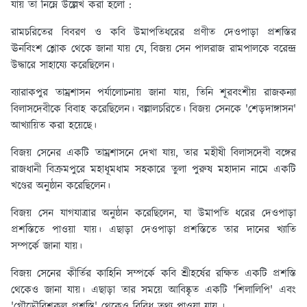
যায় তা নিম্নে উল্লেখ করা হলো :
রামচরিতের বিবরণ ও কবি উমাপতিধরের প্রণীত দেওপাড়া প্রশস্তির
ঊনবিংশ শ্লোক থেকে জানা যায় যে, বিজয় সেন পালরাজ রামপালকে বরেন্দ্র
উদ্ধারে সাহায্যে করেছিলেন।
ব্যারাকপুর তাম্রশাসন পর্যালোচনায় জানা যায়, তিনি শূরবংশীয় রাজকন্যা
বিলাসদেবীকে বিবাহ করেছিলেন। বল্লালচরিতে। বিজয় সেনকে 'শেড়দাঙ্গাসন'
আখ্যায়িত করা হয়েছে।
বিজয় সেনের একটি তাম্রশাসনে দেখা যায়, তার মহীষী বিলাসদেবী বঙ্গের
রাজধানী বিক্রমপুরে মহাধূমধাম সহকারে তুলা পুরুষ মহাদান নামে একটি
খণ্ডের অনুষ্ঠান করেছিলেন।
বিজয় সেন যাগযাত্রার অনুষ্ঠান করেছিলেন, যা উমাপতি ধরের দেওপাড়া
প্রশস্তিতে পাওয়া যায়। এছাড়া দেওপাড়া প্রশস্তিতে তার দানের খ্যাতি
সম্পর্কে জানা যায়।
বিজয় সেনের কীর্তির কাহিনি সম্পর্কে কবি শ্রীহর্ষের রক্ষিত একটি প্রশস্তি
থেকেও জানা যায়। এছাড়া তার সময়ে আবিষ্কৃত একটি 'শিলালিপি' এবং
'গৌড়ৌবিশকুল প্রশস্তি' থেকেও বিবিধ তথ্য পাওয়া যায় ৷