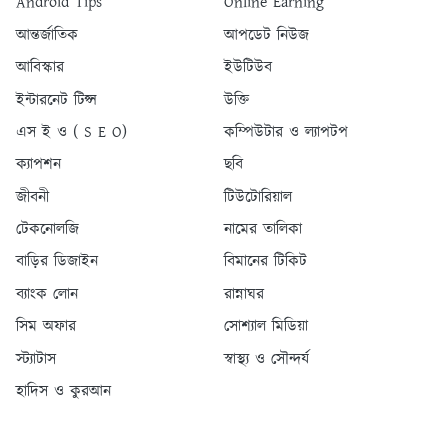
Android Tips
Online Earning
আন্তর্জাতিক
আপডেট নিউজ
আবিস্কার
ইউটিউব
ইন্টারনেট টিপ্স
উক্তি
এস ই ও ( S E O)
কম্পিউটার ও ল্যাপটপ
ক্যাপশন
ছবি
জীবনী
টিউটোরিয়াল
টেকনোলজি
নামের তালিকা
বাড়ির ডিজাইন
বিমানের টিকিট
ব্যাংক লোন
রান্নাঘর
সিম অফার
সোশ্যাল মিডিয়া
স্ট্যাটাস
স্বাস্থ্য ও সৌন্দর্য
হাদিস ও কুরআন