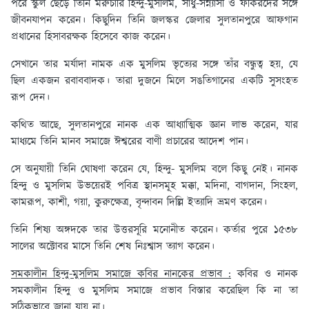
পরে স্কুল ছেড়ে তিনি মরুচারি হিন্দু-মুসলিম, সাধু-সন্ন্যাসী ও ফকিরদের সঙ্গে
জীবনযাপন করেন। কিছুদিন তিনি জলস্কর জেলার সুলতানপুরে আফগান
প্রধানের হিসাবরক্ষক হিসেবে কাজ করেন।
সেখানে তার মর্যাদা নামক এক মুসলিম ভৃত্যের সঙ্গে তাঁর বন্ধুত্ব হয়, যে
ছিল একজন রবাববাদক। তারা দুজনে মিলে সঙতিগানের একটি সুসংহত
রূপ দেন।
কথিত আছে, সুলতানপুরে নানক এক আধ্যাত্মিক জ্ঞান লাভ করেন, যার
মাধ্যমে তিনি মানব সমাজে ঈশ্বরের বাণী প্রচারের আদেশ পান।
সে অনুযায়ী তিনি ঘোষণা করেন যে, হিন্দু- মুসলিম বলে কিছু নেই। নানক
হিন্দু ও মুসলিম উভয়েরই পবিত্র স্থানসমূহ মক্কা, মদিনা, বাগদান, সিংহল,
কামরূপ, কাশী, গয়া, কুরুক্ষেত্র, বৃন্দাবন দিল্লি ইত্যাদি ভ্রমণ করেন।
তিনি শিষ্য অঙ্গদকে তার উত্তরসূরি মনোনীত করেন। কর্তার পুরে ১৫৩৮
সালের অক্টোবর মাসে তিনি শেষ নিঃশ্বাস ত্যাগ করেন।
সমকালীন হিন্দু-মুসলিম সমাজে কবির নানকের প্রভাব :
কবির ও নানক
সমকালীন হিন্দু ও মুসলিম সমাজে প্রভাব বিস্তার করেছিল কি না তা
সঠিকভাবে জানা যায় না।