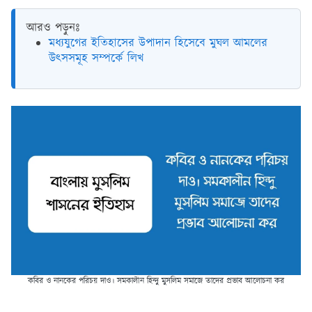
আরও পড়ুনঃ
মধ্যযুগের ইতিহাসের উপাদান হিসেবে মুঘল আমলের
উৎসসমূহ সম্পর্কে লিখ
কবির ও নানকের পরিচয় দাও। সমকালীন হিন্দু মুসলিম সমাজে তাদের প্রভাব আলোচনা কর