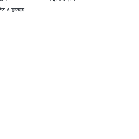
্যাটাস
স্বাস্থ্য ও সৌন্দর্য
দিস ও কুরআন