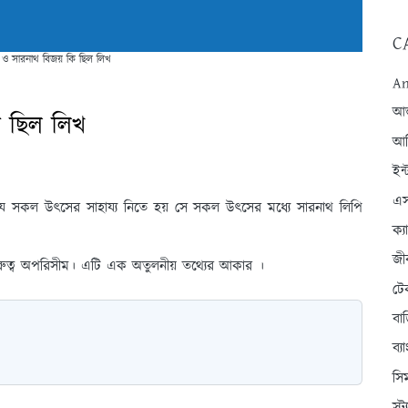
C
 ও সারনাথ বিজয় কি ছিল লিখ
An
আন্
ি ছিল লিখ
আব
ইন্
এস
 যে সকল উৎসের সাহায্য নিতে হয় সে সকল উৎসের মধ্যে সারনাথ লিপি
ক্
জী
ুরুত্ব অপরিসীম। এটি এক অতুলনীয় তথ্যের আকার ।
টে
বা
ব্
সি