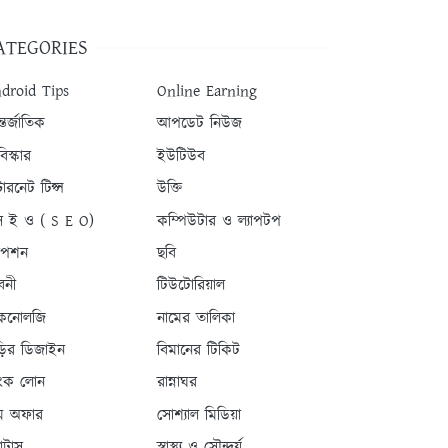
ATEGORIES
droid Tips
Online Earning
তর্জাতিক
আপডেট নিউজ
িস্কার
ইউটিউব
টারনেট টিপ্স
উক্তি
 ই ও ( S E O)
কম্পিউটার ও ল্যাপটপ
যাপশন
ছবি
বনী
টিউটোরিয়াল
কনোলজি
নামের তালিকা
ড়ির ডিজাইন
বিমানের টিকিট
যাংক লোন
রান্নাঘর
ম অফার
সোশ্যাল মিডিয়া