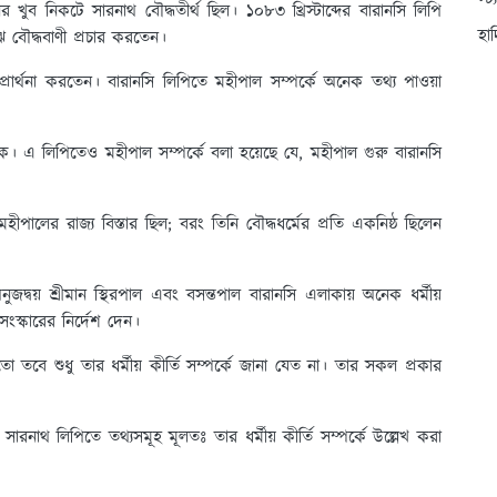
স্ট
র খুব নিকটে সারনাথ বৌদ্ধতীর্থ ছিল। ১০৮৩ খ্রিস্টাব্দের বারানসি লিপি
হা
ে বৌদ্ধবাণী প্রচার করতেন।
প্রার্থনা করতেন। বারানসি লিপিতে মহীপাল সম্পর্কে অনেক তথ্য পাওয়া
বাহক। এ লিপিতেও মহীপাল সম্পর্কে বলা হয়েছে যে, মহীপাল গুরু বারানসি
হীপালের রাজ্য বিস্তার ছিল; বরং তিনি বৌদ্ধধর্মের প্রতি একনিষ্ঠ ছিলেন
জদ্বয় শ্রীমান স্থিরপাল এবং বসন্তপাল বারানসি এলাকায় অনেক ধর্মীয়
তি সংস্কারের নির্দেশ দেন।
তো তবে শুধু তার ধর্মীয় কীর্তি সম্পর্কে জানা যেত না। তার সকল প্রকার
ারনাথ লিপিতে তথ্যসমূহ মূলতঃ তার ধর্মীয় কীর্তি সম্পর্কে উল্লেখ করা