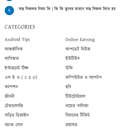
সাহু সিজদার নিয়ম কি | কি কি ভুলের কারণে সাহু সিজদা দিতে হয়
6
CATEGORIES
Android Tips
Online Earning
আন্তর্জাতিক
আপডেট নিউজ
আবিস্কার
ইউটিউব
ইন্টারনেট টিপ্স
উক্তি
এস ই ও ( S E O)
কম্পিউটার ও ল্যাপটপ
ক্যাপশন
ছবি
জীবনী
টিউটোরিয়াল
টেকনোলজি
নামের তালিকা
বাড়ির ডিজাইন
বিমানের টিকিট
ব্যাংক লোন
রান্নাঘর