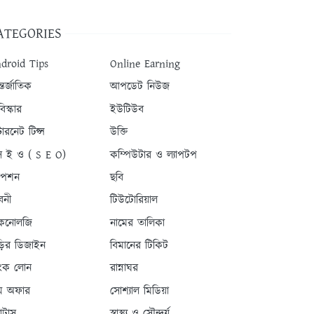
ATEGORIES
droid Tips
Online Earning
তর্জাতিক
আপডেট নিউজ
িস্কার
ইউটিউব
টারনেট টিপ্স
উক্তি
 ই ও ( S E O)
কম্পিউটার ও ল্যাপটপ
যাপশন
ছবি
বনী
টিউটোরিয়াল
কনোলজি
নামের তালিকা
ড়ির ডিজাইন
বিমানের টিকিট
যাংক লোন
রান্নাঘর
ম অফার
সোশ্যাল মিডিয়া