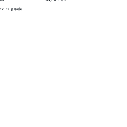
্যাটাস
স্বাস্থ্য ও সৌন্দর্য
দিস ও কুরআন