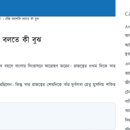
C
 কী । ঐন্দ্রি মহাশক্তি বলতে কী বুঝ
An
আন্
ক্তি বলতে কী বুঝ
আব
ইন্
এস
িণত বয়সে বাংলার সিংহাসনে আরোহণ করেন। রাজত্বের প্রথম দিকে তার
ক্
জী
েছিলেন। কিন্তু তার রাজত্বের শেষদিকে তাঁর দুর্বলতা হেতু মুসলিম শক্তির
টে
বা
ব্
সি