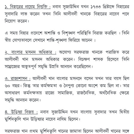
১. বিহারের নায়েম নিযুক্তি :
নবাব সুজাউদ্দিন যখন ১৭৩৩ খ্রিষ্টাব্দে বিহারের
সুবাদারি লাভ করেন তখন তিনি আলীবর্দী খানকে বিহারের নায়েব পদে
নিয়োগ করেন।
এ সময় বিহার প্রদেশে অশান্তি ও বিশৃঙ্খল পরিস্থিতি বিরাজ করছিল । তিনি
স্বীয় যোগ্যতাবলে সেখানে শান্তি-শৃঙ্খলা ফিরিয়ে আনেন ৷
২. বাংলার মসনদ অধিকার :
অযোগ্য সরফরাজ খানকে পরাজিত করে
আলীবর্দী খান মসনদ অধিকার করেন। বিচক্ষণ শাসক হিসেবে তিনি
সাম্রাজ্যের অভূতপূর্ব সমৃদ্ধি উন্নতি আনয়ন করেছিলেন।
৩. রাজ্যশাসন :
আলীবর্দী খান বাংলার মসনদে বসেন তখন তার বয়স ছিল
৬০ বছর। কিন্তু তার কর্মক্ষমতা ও নৈপুণ্য কোনো অংশে কম ছিল না। তার
অসাধারণ কর্মদক্ষতায় রাজ্যে সামাজিক, রাজনৈতিক, অর্থনৈতিক ক্ষেত্রে
সমৃদ্ধি আনয়ন করেন।
৪. উড়িষ্যা বিজয় :
নবাব সুজাউদ্দিন যখন বাংলায় সুবাদার তখন দ্বিতীয়
মুর্শিদকুলি খান উড়িষ্যার নায়েব নাযিম ছিলেন।
সরফরাজ খান প্রথম মুর্শিদকুলি খানের জামাতা ছিলেন আলীবর্দী খানের সঙ্গে