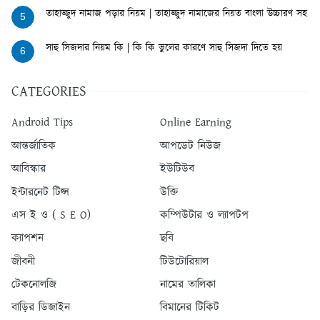
তাহাজ্জুদ নামাজ পড়ার নিয়ম | তাহাজ্জুদ নামাজের নিয়ত বাংলা উচ্চারণ সহ
5
সাহু সিজদার নিয়ম কি | কি কি ভুলের কারণে সাহু সিজদা দিতে হয়
6
CATEGORIES
Android Tips
Online Earning
আন্তর্জাতিক
আপডেট নিউজ
আবিস্কার
ইউটিউব
ইন্টারনেট টিপ্স
উক্তি
এস ই ও ( S E O)
কম্পিউটার ও ল্যাপটপ
ক্যাপশন
ছবি
জীবনী
টিউটোরিয়াল
টেকনোলজি
নামের তালিকা
বাড়ির ডিজাইন
বিমানের টিকিট