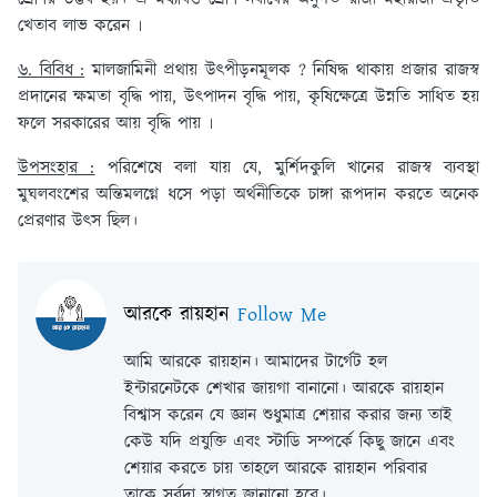
খেতাব লাভ করেন ৷
৬. বিবিধ :
মালজামিনী প্রথায় উৎপীড়নমূলক ? নিষিদ্ধ থাকায় প্রজার রাজস্ব
প্রদানের ক্ষমতা বৃদ্ধি পায়, উৎপাদন বৃদ্ধি পায়, কৃষিক্ষেত্রে উন্নতি সাধিত হয়
ফলে সরকারের আয় বৃদ্ধি পায় ৷
উপসংহার :
পরিশেষে বলা যায় যে, মুর্শিদকুলি খানের রাজস্ব ব্যবস্থা
মুঘলবংশের অন্তিমলগ্নে ধসে পড়া অর্থনীতিকে চাঙ্গা রূপদান করতে অনেক
প্রেরণার উৎস ছিল।
আরকে রায়হান
Follow Me
আমি আরকে রায়হান। আমাদের টার্গেট হল
ইন্টারনেটকে শেখার জায়গা বানানো। আরকে রায়হান
বিশ্বাস করেন যে জ্ঞান শুধুমাত্র শেয়ার করার জন্য তাই
কেউ যদি প্রযুক্তি এবং স্টাডি সম্পর্কে কিছু জানে এবং
শেয়ার করতে চায় তাহলে আরকে রায়হান পরিবার
তাকে সর্বদা স্বাগত জানানো হবে।