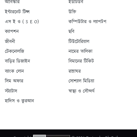
আবিস্কার
ইউটিউব
ইন্টারনেট টিপ্স
উক্তি
এস ই ও ( S E O)
কম্পিউটার ও ল্যাপটপ
ক্যাপশন
ছবি
জীবনী
টিউটোরিয়াল
টেকনোলজি
নামের তালিকা
বাড়ির ডিজাইন
বিমানের টিকিট
ব্যাংক লোন
রান্নাঘর
সিম অফার
সোশ্যাল মিডিয়া
স্ট্যাটাস
স্বাস্থ্য ও সৌন্দর্য
হাদিস ও কুরআন