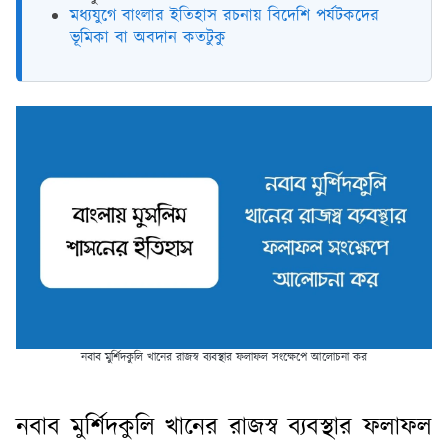
মধ্যযুগে বাংলার ইতিহাস রচনায় বিদেশি পর্যটকদের
ভূমিকা বা অবদান কতটুকু
নবাব মুর্শিদকুলি খানের রাজস্ব ব্যবস্থার ফলাফল সংক্ষেপে আলোচনা কর
নবাব মুর্শিদকুলি খানের রাজস্ব ব্যবস্থার ফলাফল