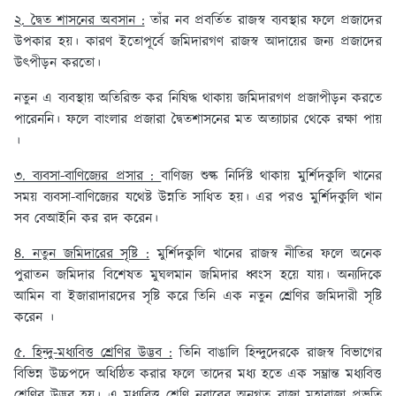
২. দ্বৈত শাসনের অবসান :
তাঁর নব প্রবর্তিত রাজস্ব ব্যবস্থার ফলে প্রজাদের
উপকার হয়। কারণ ইতোপূর্বে জমিদারগণ রাজস্ব আদায়ের জন্য প্রজাদের
উৎপীড়ন করতো।
নতুন এ ব্যবস্থায় অতিরিক্ত কর নিষিদ্ধ থাকায় জমিদারগণ প্রজাপীড়ন করতে
পারেননি। ফলে বাংলার প্রজারা দ্বৈতশাসনের মত অত্যাচার থেকে রক্ষা পায়
।
৩. ব্যবসা-বাণিজ্যের প্রসার :
বাণিজ্য শুল্ক নির্দিষ্ট থাকায় মুর্শিদকুলি খানের
সময় ব্যবসা-বাণিজ্যের যথেষ্ট উন্নতি সাধিত হয়। এর পরও মুর্শিদকুলি খান
সব বেআইনি কর রদ করেন।
৪. নতুন জমিদারের সৃষ্টি :
মুর্শিদকুলি খানের রাজস্ব নীতির ফলে অনেক
পুরাতন জমিদার বিশেষত মুঘলমান জমিদার ধ্বংস হয়ে যায়। অন্যদিকে
আমিন বা ইজারাদারদের সৃষ্টি করে তিনি এক নতুন শ্রেণির জমিদারী সৃষ্টি
করেন ।
৫. হিন্দু-মধ্যবিত্ত শ্রেণির উদ্ভব :
তিনি বাঙালি হিন্দুদেরকে রাজস্ব বিভাগের
বিভিন্ন উচ্চপদে অধিষ্ঠিত করার ফলে তাদের মধ্য হতে এক সম্ভ্রান্ত মধ্যবিত্ত
শ্রেণির উদ্ভব হয়। এ মধ্যবিত্ত শ্রেণি নবাবের অনুগত রাজা মহারাজা প্রভৃতি