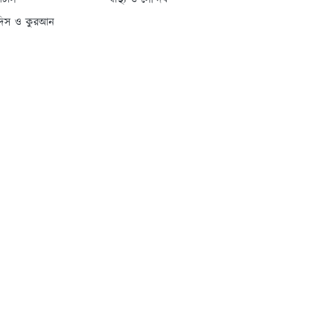
্যাটাস
স্বাস্থ্য ও সৌন্দর্য
দিস ও কুরআন