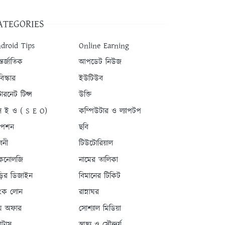
ATEGORIES
droid Tips
Online Earning
তর্জাতিক
আপডেট নিউজ
িস্কার
ইউটিউব
টারনেট টিপ্স
উক্তি
 ই ও ( S E O)
কম্পিউটার ও ল্যাপটপ
যাপশন
ছবি
বনী
টিউটোরিয়াল
কনোলজি
নামের তালিকা
ড়ির ডিজাইন
বিমানের টিকিট
যাংক লোন
রান্নাঘর
ম অফার
সোশ্যাল মিডিয়া