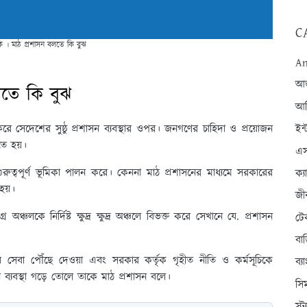
C
কি । মাঠ প্রশাসন বলতে কি বুঝ
An
আন্
লতে কি বুঝ
আব
ে সেদেশের সুষ্ঠু প্রশাসন ব্যবস্থার ওপর। জনগণের চাহিদা ও প্রয়োজন
ইন্
করতে হয়।
এস
রুত্বপূর্ণ ভূমিকা পালন করে। কেননা মাঠ প্রশাসনের মাধ্যমে সরকারের
ক্
হয়।
জী
ঞ্চলকে নির্দিষ্ট ক্ষুদ্র ক্ষুদ্র অঞ্চলে বিভক্ত করে সেখানে যে. প্রশাসন
টে
বা
সেবা পৌঁছে দেওয়া এবং সরকার কর্তৃক গৃহীত নীতি ও কর্মসূচিকে
ব্
রশাসন ব্যবস্থা গড়ে তোলে তাকে মাঠ প্রশাসন বলে।
সি