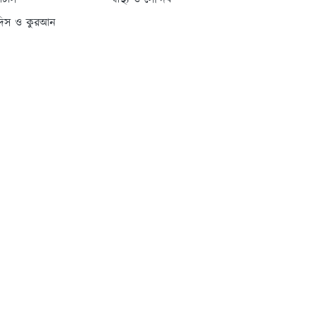
্যাটাস
স্বাস্থ্য ও সৌন্দর্য
দিস ও কুরআন