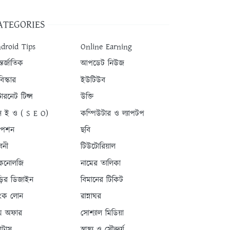
ATEGORIES
droid Tips
Online Earning
তর্জাতিক
আপডেট নিউজ
িস্কার
ইউটিউব
টারনেট টিপ্স
উক্তি
 ই ও ( S E O)
কম্পিউটার ও ল্যাপটপ
যাপশন
ছবি
বনী
টিউটোরিয়াল
কনোলজি
নামের তালিকা
ড়ির ডিজাইন
বিমানের টিকিট
যাংক লোন
রান্নাঘর
ম অফার
সোশ্যাল মিডিয়া