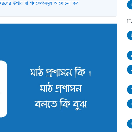
রীকরণের উপায় বা পদক্ষেপসমূহ আলোচনা কর
H