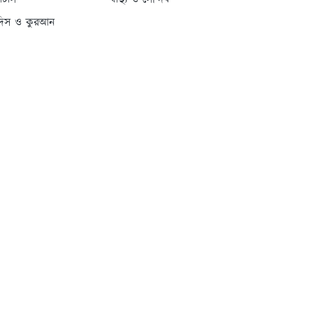
্যাটাস
স্বাস্থ্য ও সৌন্দর্য
দিস ও কুরআন