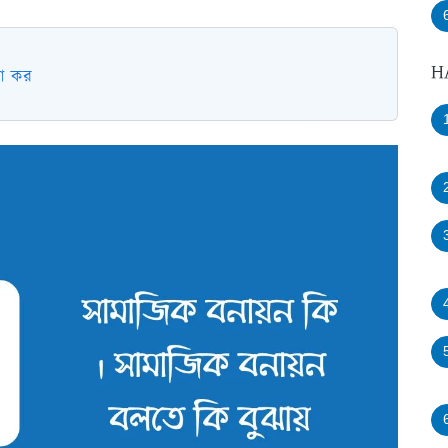
H
না কর