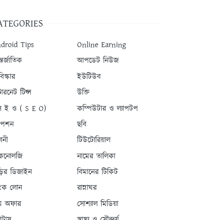
ATEGORIES
droid Tips
Online Earning
তর্জাতিক
আপডেট নিউজ
িস্কার
ইউটিউব
টারনেট টিপ্স
উক্তি
 ই ও ( S E O)
কম্পিউটার ও ল্যাপটপ
যাপশন
ছবি
বনী
টিউটোরিয়াল
কনোলজি
নামের তালিকা
ড়ির ডিজাইন
বিমানের টিকিট
যাংক লোন
রান্নাঘর
ম অফার
সোশ্যাল মিডিয়া