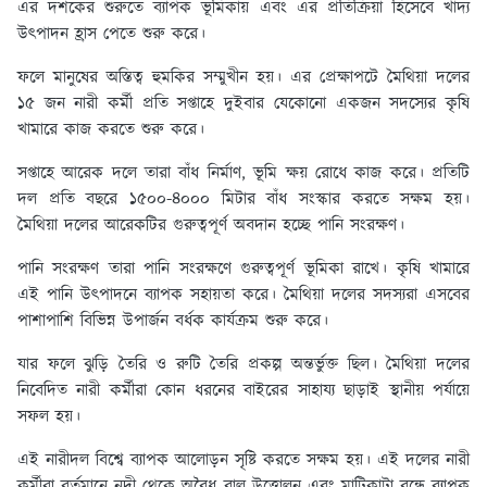
এর দশকের শুরুতে ব্যাপক ভূমিকায় এবং এর প্রতিক্রিয়া হিসেবে খাদ্য
উৎপাদন হ্রাস পেতে শুরু করে।
ফলে মানুষের অস্তিত্ব হুমকির সম্মুখীন হয়। এর প্রেক্ষাপটে মৈথিয়া দলের
১৫ জন নারী কর্মী প্রতি সপ্তাহে দুইবার যেকোনো একজন সদস্যের কৃষি
খামারে কাজ করতে শুরু করে।
সপ্তাহে আরেক দলে তারা বাঁধ নির্মাণ, ভূমি ক্ষয় রোধে কাজ করে। প্রতিটি
দল প্রতি বছরে ১৫০০-৪০০০ মিটার বাঁধ সংস্কার করতে সক্ষম হয়।
মৈথিয়া দলের আরেকটির গুরুত্বপূর্ণ অবদান হচ্ছে পানি সংরক্ষণ।
পানি সংরক্ষণ তারা পানি সংরক্ষণে গুরুত্বপূর্ণ ভূমিকা রাখে। কৃষি খামারে
এই পানি উৎপাদনে ব্যাপক সহায়তা করে। মৈথিয়া দলের সদস্যরা এসবের
পাশাপাশি বিভিন্ন উপার্জন বর্ধক কার্যক্রম শুরু করে।
যার ফলে ঝুড়ি তৈরি ও রুটি তৈরি প্রকল্প অন্তর্ভুক্ত ছিল। মৈথিয়া দলের
নিবেদিত নারী কর্মীরা কোন ধরনের বাইরের সাহায্য ছাড়াই স্থানীয় পর্যায়ে
সফল হয়।
এই নারীদল বিশ্বে ব্যাপক আলোড়ন সৃষ্টি করতে সক্ষম হয়। এই দলের নারী
কর্মীরা বর্তমানে নদী থেকে অবৈধ বালু উত্তোলন এবং মাটিকাটা বন্ধে ব্যাপক