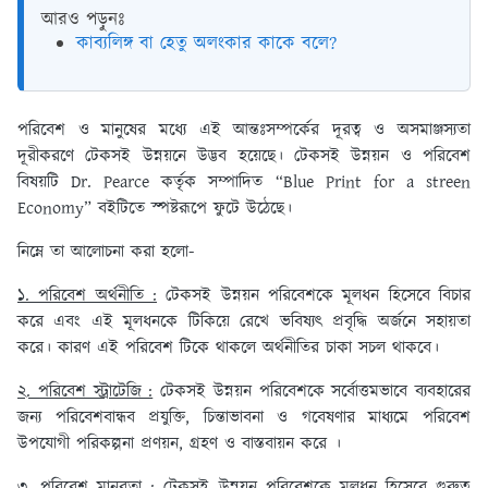
আরও পড়ুনঃ
কাব্যলিঙ্গ বা হেতু অলংকার কাকে বলে?
পরিবেশ ও মানুষের মধ্যে এই আন্তঃসম্পর্কের দূরত্ব ও অসমাঞ্জস্যতা
দূরীকরণে টেকসই উন্নয়নে উদ্ভব হয়েছে। টেকসই উন্নয়ন ও পরিবেশ
বিষয়টি Dr. Pearce কর্তৃক সম্পাদিত “Blue Print for a streen
Economy” বইটিতে স্পষ্টরূপে ফুটে উঠেছে।
নিম্নে তা আলোচনা করা হলো-
১. পরিবেশ অর্থনীতি :
টেকসই উন্নয়ন পরিবেশকে মূলধন হিসেবে বিচার
করে এবং এই মূলধনকে টিকিয়ে রেখে ভবিষ্যৎ প্রবৃদ্ধি অর্জনে সহায়তা
করে। কারণ এই পরিবেশ টিকে থাকলে অর্থনীতির চাকা সচল থাকবে।
২. পরিবেশ স্ট্রাটেজি :
টেকসই উন্নয়ন পরিবেশকে সর্বোত্তমভাবে ব্যবহারের
জন্য পরিবেশবান্ধব প্রযুক্তি, চিন্তাভাবনা ও গবেষণার মাধ্যমে পরিবেশ
উপযোগী পরিকল্পনা প্রণয়ন, গ্রহণ ও বাস্তবায়ন করে ।
৩. পরিবেশ মানবতা :
টেকসই উন্নয়ন পরিবেশকে মূলধন হিসেবে গুরুত্ব