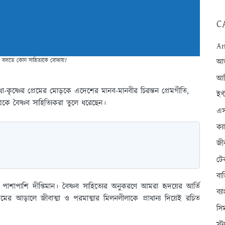
C
An
 বলতে কোন সাহিত্যকে বোঝায়?
আন্
আব
রাধা-কৃষ্ণের প্রেমের মোড়কে এদেশের মানব-মানবীর চিরন্তন প্রেমগীতি,
ইন্
ত্রকে বৈষ্ণব সাহিত্যিকরা তুলে ধরেছেন।
এস
ক্
জী
টে
বা
্যে পাশাপাশি দীপ্তিমান। বৈষ্ণব সাহিত্যের অনুকরণে আমরা হৃদয়ের আর্তি
ব্
রেমের আড়ালে জীবাত্মা ও পরমাত্মার মিলনলীলাকে প্রাধান্য দিয়েই রচিত
সি