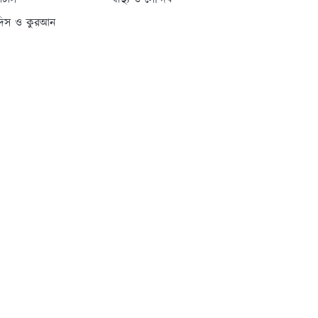
্যাটাস
স্বাস্থ্য ও সৌন্দর্য
দিস ও কুরআন