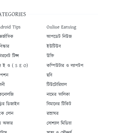
ATEGORIES
droid Tips
Online Earning
তর্জাতিক
আপডেট নিউজ
িস্কার
ইউটিউব
টারনেট টিপ্স
উক্তি
 ই ও ( S E O)
কম্পিউটার ও ল্যাপটপ
যাপশন
ছবি
বনী
টিউটোরিয়াল
কনোলজি
নামের তালিকা
ড়ির ডিজাইন
বিমানের টিকিট
যাংক লোন
রান্নাঘর
ম অফার
সোশ্যাল মিডিয়া