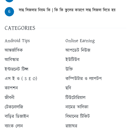
সাহু সিজদার নিয়ম কি | কি কি ভুলের কারণে সাহু সিজদা দিতে হয়
6
CATEGORIES
Android Tips
Online Earning
আন্তর্জাতিক
আপডেট নিউজ
আবিস্কার
ইউটিউব
ইন্টারনেট টিপ্স
উক্তি
এস ই ও ( S E O)
কম্পিউটার ও ল্যাপটপ
ক্যাপশন
ছবি
জীবনী
টিউটোরিয়াল
টেকনোলজি
নামের তালিকা
বাড়ির ডিজাইন
বিমানের টিকিট
ব্যাংক লোন
রান্নাঘর