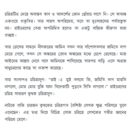
চরিত্রটির দেহে অবাস্তব ভাব ও আদর্শের কোন ছোঁয়াচ লাগে নি। সে অত্যন্ত
একগুয়ে প্রকৃতির। তার সাহস অপরিমেয়, তবে তা দুঃসাহসের পর্যায়ভুক্ত
নয়। রাইচরণের তেজ অপরিমিত হলেও তা একটু বাহ্যিক ভীরুতা দ্বারা
প্রচ্ছন্ন।
তার চোখের সামনে নীলকরের আমিন যখন তার সাঁপোলতলার জমিতে দাগ
মেরে গেলে, তখন সে অন্তরের ক্রোধ অন্তরের মধ্যে চেপে রেখেছে। মাত্র
আইনের আশ্রয় নেবে বলে আমিনকে শাসিয়েছে তারপর বাড়ি এসে অগ্রজ
সাধুচরণের কাছে তা প্রকাশ করেছে।
তার সংলাপও চরিত্রানুগ- “রাই ঃ মুই বলবো কি, জমিতি দাগ মারতি
নাগলো, মোর মোর বুকি য্যান বিদেকাটি পুড়তে দিতি নাগলো।” রাইচরণের
চরিত্র সাধারণ কৃষক চরিত্রানুগ।
নাটকে বাকি চারজন কৃষকের চরিত্রগত বৈশিষ্ট্য লেখক ক্ষুদ্র পরিসরে তুলে
এনেছেন। এর মধ্য দিয়ে বিচিত্র লোক চরিত্রে লেখকের গভীর জ্ঞানের
পরিচয় মেলে।