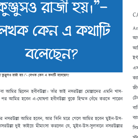
C
An
আন্
আব
ইন্
এস
 কুঞ্জুসও রাজী হয়।”- লেখক কেন এ কথাটি বলেছেন?
ক্
জী
 বা আমির ছিলেন হবীবউল্লা। তাঁর ভাই নসরউল্লা মোল্লাদের এমনি খাস-
টে
ার পর আমির হবেন এ-ঘোষণা হবীবউল্লা বুকে হিম্মত বেঁধে করতে পারেন
বা
ব্
মরার পর নসরউল্লা আমির হবেন, আর তিনি মরে গেলে আমির হবেন মুইন-উস-
নসরউল্লা দুই ভাইয়ে মীমাংসা করলেন যে, মুইন-উস-সুলতানে নসরউল্লার
সি