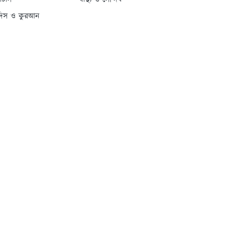
্যাটাস
স্বাস্থ্য ও সৌন্দর্য
দিস ও কুরআন