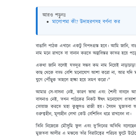
আরও পড়ুনঃ
মালোপমা কী? উদাহরণসহ বর্ণনা কর
বাঙালি পাঠক এখানে একটু বিপদগ্রস্ত হবে। আমি জানি, ব
নাম মনে রাখতে বা বানান করতে অল্পবিস্তর কাতর হয়ে পড
একথা জানি বলেই যতদূর সম্ভব কম নাম নিয়েই নাড়াচাড
কাছ থেকে বড্ড বেশি মনোযোগ আশা করো না, আর যদি মনস
যুগে পৌঁছুক তাহলে হাল্কা হয়ে ভ্রমণ করো।"
আমার সে-বাসনা নেই, কারণ ভাষা এবং শৈলী বাবদে আমা
বাসনাও নেই, তখন পাঠকের নিকট ঈষৎ মনোযোগ প্রত্যাশা
তোয়াজ করতে মহা কুঞ্জুসও রাজী হয়। সৈয়দ মুজতব
গুরুত্বহীন, মূল্যহীন লেখা কেউ বেশিদিন ধরে রাখবেন না।
তিনি নিজেকে মৌসুমি ফুল এবং দু'দিনের অতিথি বলেছেন
মুজতবা আলীর এ মন্তব্যে তাঁর বিরাটত্বের পরিচয় ফুটে উঠে