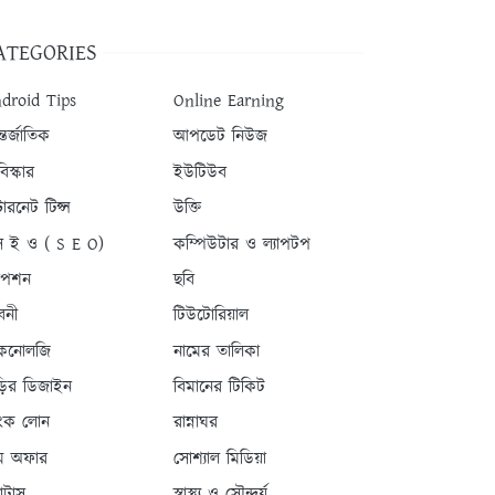
ATEGORIES
droid Tips
Online Earning
তর্জাতিক
আপডেট নিউজ
িস্কার
ইউটিউব
টারনেট টিপ্স
উক্তি
 ই ও ( S E O)
কম্পিউটার ও ল্যাপটপ
যাপশন
ছবি
বনী
টিউটোরিয়াল
কনোলজি
নামের তালিকা
ড়ির ডিজাইন
বিমানের টিকিট
যাংক লোন
রান্নাঘর
ম অফার
সোশ্যাল মিডিয়া