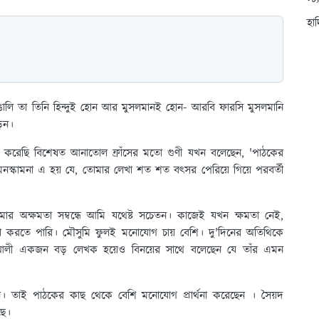
স্ট
হা
াঙালি তা তিনি হিন্দুই হোন আর মুসলমানই হোন- আরবি ফারসি মুসলমানি
়েন।
়া করেছি বিশেষত আনাতোল ফ্রাঁসের মতো গুণী যখন বলেছেন, 'পাঠকের
্কামনা এ হয় যে, তোমার লেখা শত শত বৎসর পেরিয়ে গিয়ে পরবর্তী
র অক্ষমতা সম্বন্ধে আমি যথেষ্ট সচেতন। কাজেই যখন ক্ষমতা নেই,
 করতে পারি। মৌসুমি ফুলই মনোযোগ চায় বেশি। দু'দিনের অতিথিকে
া আলী একজন বড় লেখক হয়েও বিনয়ের সাথে বলেছেন যে তাঁর এমন
। তাই পাঠকের কাছ থেকে বেশি মনোযোগ প্রার্থনা করেছেন । সৈয়দ
ছে।