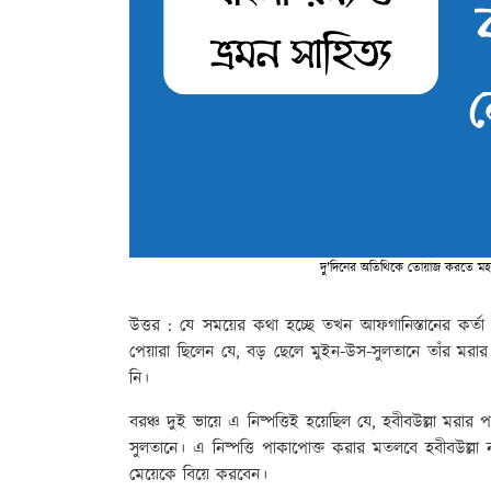
দু'দিনের অতিথিকে তোয়াজ করতে মহা
উত্তর : যে সময়ের কথা হচ্ছে তখন আফগানিস্তানের কর্তা
পেয়ারা ছিলেন যে, বড় ছেলে মুইন-উস-সুলতানে তাঁর মর
নি।
বরঞ্চ দুই ভায়ে এ নিষ্পত্তিই হয়েছিল যে, হবীবউল্লা 
সুলতানে। এ নিষ্পত্তি পাকাপোক্ত করার মতলবে হবীবউল্লা 
মেয়েকে বিয়ে করবেন।