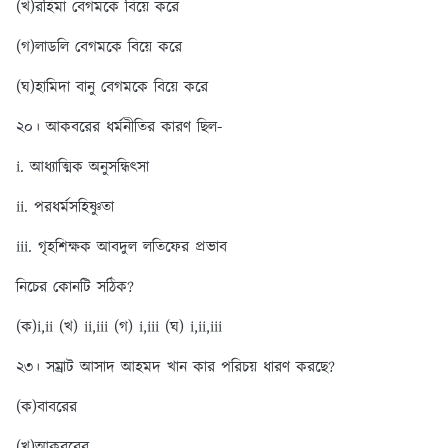
(খ)রহিমা বেগমকে বিয়ে করে
(গ)লাডলি বেগমকে বিয়ে করে
(ঘ)হামিদা বানু বেগমকে বিয়ে করে
২০। আকবরের ধর্মনীতির কারণ ছিল-
i. আধ্যাত্মিক অনুসন্ধিৎসা
ii. পরধর্মসহিষ্ণুতা
iii. গৃহশিক্ষক আবদুল লতিফের প্রভাব
নিচের কোনটি সঠিক?
(ক)i,ii (খ) ii,iii (গ) i,iii
(ঘ) i,ii,iii
২৩। সম্রাট আসাদ আহমদ খান কার পরিচয় ধারণ করছে?
(ক)বাবরের
(খ)আকবরের