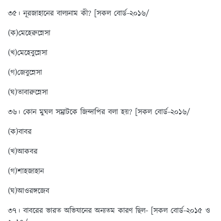
৩৫। নূরজাহানের বাল্যনাম কী? [সকল বোর্ড-২০১৬/
(ক)মেহেরুন্নেসা
(খ)মেহেবুন্নেসা
(গ)জেবুন্নেসা
(ঘ)তাবারুন্নেসা
৩৬। কোন মুঘল সম্রাটকে জিন্দাপির বলা হয়? [সকল বোর্ড-২০১৬/
(ক)বাবর
(খ)আকবর
(গ)শাহজাহান
(ঘ)আওরঙ্গজেব
৩৭। বাবরের ভারত অভিযানের অন্যতম কারণ ছিল- [সকল বোর্ড-২০১৫ ও