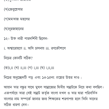
(খ)জেবুন্নেসার
(গ)মমতাজ মহলের
(ঘ)নূরজাহানের
১২। উক্ত নারী পারদর্শিনী ছিলেন-
i. অশ্বারোহণে ii. অসি চালনায় iii. রণকৌশলে
নিচের কোনটি সঠিক?
(ক)i,ii (খ) ii,iii (গ) i,iii
(ঘ) i,ii,iii
নিচের অনুচ্ছেদটি পড় এবং ১৩-১৫নং প্রশ্নের উত্তর দাও :
আয়ান তার বন্ধুর সাথে মুঘল সাম্রাজ্যের দ্বিতীয় সম্রাটকে নিয়ে কথা বলছিল।
একপর্যায়ে তারা সেই সম্রাট কর্তৃক বাংলা দখল ও তার দ্বারা পরিবর্তিত
বাংলার নাম সম্পর্কে জানার জন্য শিক্ষকের শরণাপন্ন হলে তিনি তাদের
সঠিক ধারণা দেন।