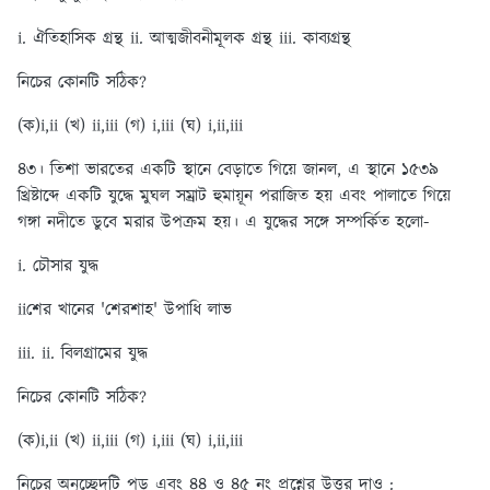
i. ঐতিহাসিক গ্রন্থ ii. আত্মজীবনীমূলক গ্রন্থ iii. কাব্যগ্রন্থ
নিচের কোনটি সঠিক?
(ক)i,ii
(খ) ii,iii (গ) i,iii (ঘ) i,ii,iii
৪৩। তিশা ভারতের একটি স্থানে বেড়াতে গিয়ে জানল, এ স্থানে ১৫৩৯
খ্রিষ্টাব্দে একটি যুদ্ধে মুঘল সম্রাট হুমায়ূন পরাজিত হয় এবং পালাতে গিয়ে
গঙ্গা নদীতে ডুবে মরার উপক্রম হয়। এ যুদ্ধের সঙ্গে সম্পর্কিত হলো-
i. চৌসার যুদ্ধ
iiশের খানের 'শেরশাহ' উপাধি লাভ
iii. ii. বিলগ্রামের যুদ্ধ
নিচের কোনটি সঠিক?
(ক)i,ii (খ) ii,iii
(গ) i,iii
(ঘ) i,ii,iii
নিচের অনুচ্ছেদটি পড় এবং ৪৪ ও ৪৫ নং প্রশ্নের উত্তর দাও :