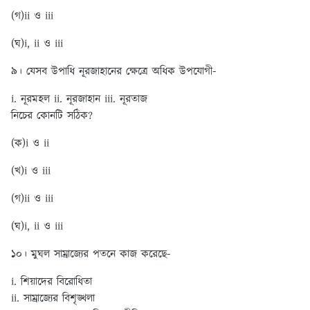
(গ)ii ও iii
(ঘ)i, ii ও iii
৯। যেসব উপাধি নূরজাহানের ক্ষেত্রে অধিক উপযোগী-
i. নূরমহল ii. নূরজাহান iii. নূরতাজ
নিচের কোনটি সঠিক?
(ক)i ও ii
(খ)i ও iii
(গ)ii ও iii
(ঘ)i, ii ও iii
১০। মুঘল সাম্রাজ্যের পতনে কাজ করেছে-
i. শিয়াদের বিরোধিতা
ii. সাম্রাজ্যের বিশৃঙ্খলা