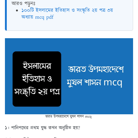
আরও পড়ুনঃ
১০০টি ইসলামের ইতিহাস ও সংস্কৃতি ২য় পত্র ৩য়
অধ্যায় mcq pdf
ভারত উপমহাদেশে মুঘল শাসন mcq
১। পানিপথের প্রথম যুদ্ধ কখন অনুষ্ঠিত হয়?