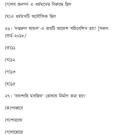
(গ)সব জনগণ এ ধর্মমতের বিরুদ্ধে ছিল
(ঘ)এ ধর্মমতটি অযৌক্তিক ছিল
২৬। 'দস্তুরুল আমল'-এ কয়টি আদেশ সন্নিবেশিত হয়? [সকল
বোর্ড-২০১৮/
(ক)১১
(খ)১২
(গ)১৩
(ঘ)১৫
২৭। 'বাদশাহি মসজিদ' কোথায় নির্মাণ করা হয়?
(ক)পাঞ্জাবে
(খ)পারস্যে
(গ)লাহোরে