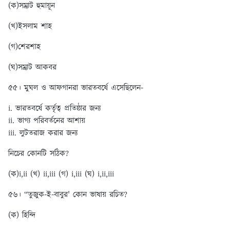
(ক)সম্রাট হুমায়ূন
(খ)ইসলাম শাহ
(গ)শেরশাহ
(ঘ)সম্রাট আকবর
৫৫। মুঘল ও আফগানরা ভারতবর্ষে এসেছিলেন-
i. ভারতবর্ষে কর্তৃত্ব প্রতিষ্ঠার জন্য
ii. ভাগ্য পরিবর্তনের আশায়
iii. লুটতরাজ করার জন্য
নিচের কোনটি সঠিক?
(ক)i,ii
(খ) ii,iii (গ) i,iii (ঘ) i,ii,iii
৫৬। “তুজুক-ই-বাবুর' কোন ভাষায় রচিত?
(ক) হিন্দি