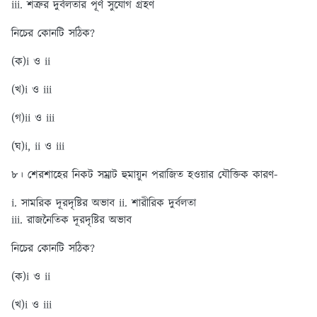
iii. শত্রুর দুর্বলতার পূর্ণ সুযোগ গ্রহণ
নিচের কোনটি সঠিক?
(ক)i ও ii
(খ)i ও iii
(গ)ii ও iii
(ঘ)i, ii ও iii
৮। শেরশাহের নিকট সম্রাট হুমায়ুন পরাজিত হওয়ার যৌক্তিক কারণ-
i. সামরিক দূরদৃষ্টির অভাব ii. শারীরিক দুর্বলতা
iii. রাজনৈতিক দূরদৃষ্টির অভাব
নিচের কোনটি সঠিক?
(ক)i ও ii
(খ)i ও iii