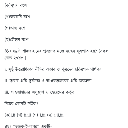
(ক)মুঘল বংশ
(খ)কররানি বংশ
(গ)তাজ বংশ
(ঘ)চৌহান বংশ
৪১। সম্রাট শাহজাহানের পুত্রদের মধ্যে দ্বন্দ্বের সূত্রপাত হয়? (সকল
বোর্ড-২০১৮ |
i. সুষ্ঠু উত্তরাধিকার নীতির অভাব ও পুত্রদের চরিত্রগত পার্থক্য
ii. দারার প্রতি দুর্বলতা ও আওরঙ্গজেবের প্রতি অবহেলা
iii. শাহজাহানের অসুস্থতা ও হেরেমের কর্তৃত্ব
নিচের কোনটি সঠিক?
(ক)i,ii (খ) ii,iii (গ) i,iii
(ঘ) i,ii,iii
৪২। “ভুজুক-ই-বাবর” একটি-