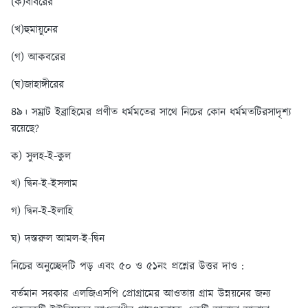
(ক)বাবরের
(খ)হুমায়ুনের
(গ) আকবরের
(ঘ)জাহাঙ্গীরের
৪৯। সম্রাট ইব্রাহিমের প্রণীত ধর্মমতের সাথে নিচের কোন ধর্মমতটিরসাদৃশ্য
রয়েছে?
ক) সুলহ-ই-কুল
খ) দ্বিন-ই-ইসলাম
গ) দ্বিন-ই-ইলাহি
ঘ) দস্তরুল আমল-ই-দ্বিন
নিচের অনুচ্ছেদটি পড় এবং ৫০ ও ৫১নং প্রশ্নের উত্তর দাও :
বর্তমান সরকার এলজিএসপি প্রোগ্রামের আওতায় গ্রাম উন্নয়নের জন্য