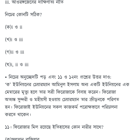
iii. আওরঙ্গজেবের দাক্ষিণাত্য নীতি
নিচের কোনটি সঠিক?
(ক)i ও ii
(খ)i ও iii
(গ)ii ও iii
(ঘ)i, ii ও iii
• নিচের অনুচ্ছেদটি পড় এবং ১১ ও ১২নং প্রশ্নের উত্তর দাও:
‘ক’ ইউনিয়নের চেয়ারম্যান আমিনুল ইসলাম অন্য একটি ইউনিয়নের এক
মেম্বারের মৃত্যু হলে তার সত্রী ফিরোজাকে বিবাহ করেন। ফিরোজা
অত্যন্ত সুন্দরী ও মহীয়সী হওয়ায় চেয়ারম্যান তার ক্রীড়নকে পরিণত
হন। ফিরোজাই ইউনিয়নের সকল কাজকর্ম পরোক্ষভাবে পরিচালনা
করতে থাকেন।
১১। ফিরোজার মিল রয়েছে ইতিহাসের কোন নারীর সাথে?
(ক)সুলতান রাজিয়ার