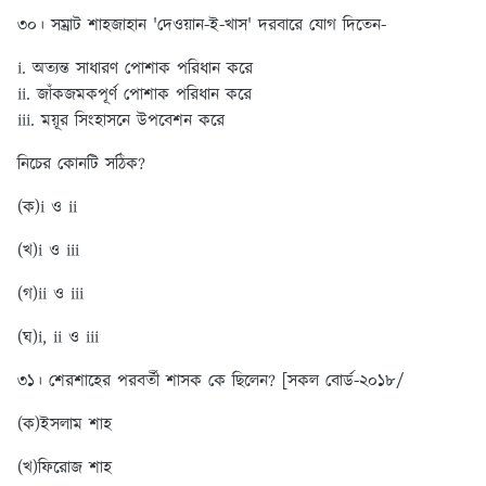
৩০। সম্রাট শাহজাহান 'দেওয়ান-ই-খাস' দরবারে যোগ দিতেন-
i. অত্যন্ত সাধারণ পোশাক পরিধান করে
ii. জাঁকজমকপূর্ণ পোশাক পরিধান করে
iii. ময়ূর সিংহাসনে উপবেশন করে
নিচের কোনটি সঠিক?
(ক)i ও ii
(খ)i ও iii
(গ)
ii ও iii
(ঘ)i, ii ও iii
৩১। শেরশাহের পরবর্তী শাসক কে ছিলেন? [সকল বোর্ড-২০১৮/
(ক)ইসলাম শাহ
(খ)ফিরোজ শাহ