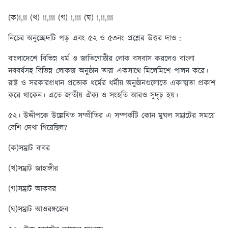
(ক)i,ii (খ) ii,iii (গ) i,iii
(ঘ) i,ii,iii
নিচের অনুচ্ছেদটি পড় এবং ৫২ ও ৫৩নং প্রশ্নের উত্তর দাও :
বাংলাদেশে বিভিন্ন ধর্ম ও জাতিগোষ্ঠীর লোক বসবাস করলেও বাংলা
নববর্ষসহ বিভিন্ন লোকজ অনুষ্ঠান তারা একসাথে মিলেমিশে পালন করে।
রাষ্ট্র ও সরকারপ্রধান প্রত্যেক ধর্মের ধর্মীয় অনুষ্ঠানগুলোতে একাত্মতা প্রকাশ
করে থাকেন। এতে জাতীয় ঐক্য ও সংহতি আরও সুদৃঢ় হয়।
৫২। উদ্দীপকে উল্লেখিত সম্প্রীতির এ সম্পর্কটি কোন মুঘল সম্রাটের সময়ে
বেশি দেখা গিয়েছিল?
(ক)সম্রাট বাবর
(খ)সম্রাট জাহাঙ্গীর
(গ)সম্রাট আকবর
(ঘ)সম্রাট আওরঙ্গজেব