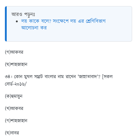
আরও পড়ুনঃ
লয় কাকে বলে? সংক্ষেপে লয় এর শ্রেণিবিভাগ
আলোচনা কর
(গ)আকবর
(ঘ)শাহজাহান
৩৪। কোন মুঘল সম্রাট বাংলার নাম রাখেন 'জান্নাতাবাদ'? [সকল
বোর্ড-২০১৬/
(ক)হুমায়ুন
(খ)আকবর
(গ)শাহজাহান
(ঘ)বাবর