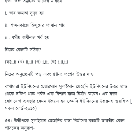
৫৩। উক্ত সম্রাটের কাজের মাধ্যমে-
i. তার ক্ষমতা সুদৃঢ় হয়
ii. শাসনকাজে হিন্দুদের প্রাধান্য পায়
iii. ধর্মীয় স্বাধীনতা খর্ব হয়
নিচের কোনটি সঠিক?
(ক)i,ii
(খ) ii,iii (গ) i,iii (ঘ) i,ii,iii
নিচের অনুচ্ছেদটি পড় এবং ৫৪নং প্রশ্নের উত্তর দাও :
বাগামারা ইউনিয়নের চেয়ারম্যান সুলাইমান মেহেদি ইউনিয়নের উত্তর প্রান্ত
থেকে দক্ষিণ প্রান্ত পর্যন্ত এক বিশাল রাস্তা নির্মাণ করেন। এর ফলে
যোগাযোগ ব্যবস্থার যেমন উন্নয়ন হয় তেমনি ইউনিয়নের উন্নয়নও ত্বরান্বিত [
সকল বোর্ড-২০১৫)
৫৪। উদ্দীপকে সুলাইমান মেহেদির রাস্তা নির্মাণের কাজটি ভারতীয় কোন
শাসকের অনুরূপ-