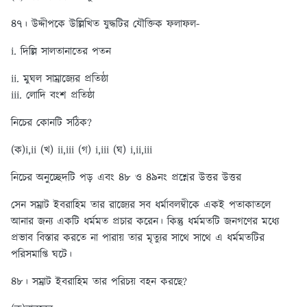
৪৭। উদ্দীপকে উল্লিখিত যুদ্ধটির যৌক্তিক ফলাফল-
i. দিল্লি সালতানাতের পতন
ii. মুঘল সাম্রাজ্যের প্রতিষ্ঠা
iii. লোদি বংশ প্রতিষ্ঠা
নিচের কোনটি সঠিক?
(ক)i,ii
(খ) ii,iii (গ) i,iii (ঘ) i,ii,iii
নিচের অনুচ্ছেদটি পড় এবং ৪৮ ও ৪৯নং প্রশ্নের উত্তর উত্তর
সেন সম্রাট ইবরাহিম তার রাজ্যের সব ধর্মাবলম্বীকে একই পতাকাতলে
আনার জন্য একটি ধর্মমত প্রচার করেন। কিন্তু ধর্মমতটি জনগণের মধ্যে
প্রভাব বিস্তার করতে না পারায় তার মৃত্যুর সাথে সাথে এ ধর্মমতটির
পরিসমাপ্তি ঘটে।
৪৮। সম্রাট ইবরাহিম তার পরিচয় বহন করছে?