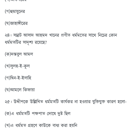
(গ)হুমায়ুনের
(ঘ)জাহাঙ্গীরের
২৪। সম্রাট আসাদ আহমদ খানের প্রণীত ধর্মমতের সাথে নিচের কোন
ধর্মমতটির সাদৃশ্য রয়েছে?
(ক)দস্তবুল আমল
(খ)সুলহ-ই-কূল
(গ)দ্বিন-ই-ইলাহি
(ঘ)আমলে কিফায়া
২৫। উদ্দীপকে উল্লিখিত ধর্মমতটি কার্যকর না হওয়ার যুক্তিযুক্ত কারণ হলো-
(ক)এ ধর্মমতটি পক্ষপাত দোষে দুষ্ট ছিল
(খ)এ ধর্মমত গ্রহণে কাউকে বাধ্য করা হয়নি