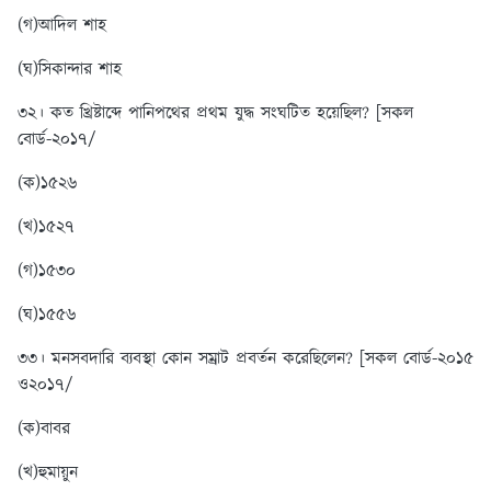
(গ)আদিল শাহ
(ঘ)সিকান্দার শাহ
৩২। কত খ্রিষ্টাব্দে পানিপথের প্রথম যুদ্ধ সংঘটিত হয়েছিল? [সকল
বোর্ড-২০১৭/
(ক)১৫২৬
(খ)১৫২৭
(গ)১৫৩০
(ঘ)১৫৫৬
৩৩। মনসবদারি ব্যবস্থা কোন সম্রাট প্রবর্তন করেছিলেন? [সকল বোর্ড-২০১৫
ও২০১৭/
(ক)বাবর
(খ)হুমায়ুন