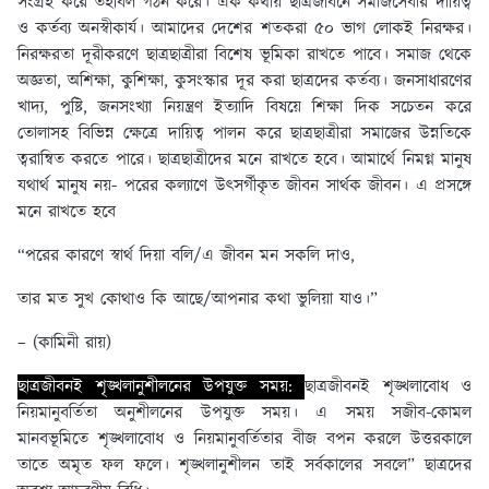
সংগ্রহ করে তহবিল গঠন করে। এক কথায় ছাত্রজীবনে সমাজসেবার দায়িত্ব
ও কর্তব্য অনস্বীকার্য। আমাদের দেশের শতকরা ৫০ ভাগ লােকই নিরক্ষর।
নিরক্ষরতা দূরীকরণে ছাত্রছাত্রীরা বিশেষ ভূমিকা রাখতে পাবে। সমাজ থেকে
অজ্ঞতা, অশিক্ষা, কুশিক্ষা, কুসংস্কার দূর করা ছাত্রদের কর্তব্য। জনসাধারণের
খাদ্য, পুষ্টি, জনসংখ্যা নিয়ন্ত্রণ ইত্যাদি বিষয়ে শিক্ষা দিক সচেতন করে
তােলাসহ বিভিন্ন ক্ষেত্রে দায়িত্ব পালন করে ছাত্রছাত্রীরা সমাজের উন্নতিকে
ত্বরান্বিত করতে পারে। ছাত্রছাত্রীদের মনে রাখতে হবে। আমার্থে নিমগ্ন মানুষ
যথার্থ মানুষ নয়- পরের কল্যাণে উৎসর্গীকৃত জীবন সার্থক জীবন। এ প্রসঙ্গে
মনে রাখতে হবে
“পরের কারণে স্বার্থ দিয়া বলি/এ জীবন মন সকলি দাও,
তার মত সুখ কোথাও কি আছে/আপনার কথা ভুলিয়া যাও।”
– (কামিনী রায়)
ছাত্রজীবনই শৃঙ্খলানুশীলনের উপযুক্ত সময়:
ছাত্রজীবনই শৃঙ্খলাবােধ ও
নিয়মানুবর্তিতা অনুশীলনের উপযুক্ত সময়। এ সময় সজীব-কোমল
মানবভূমিতে শৃঙ্খলাবােধ ও নিয়মানুবর্তিতার বীজ বপন করলে উত্তরকালে
তাতে অমৃত ফল ফলে। শৃঙ্খলানুশীলন তাই সর্বকালের সবলে” ছাত্রদের