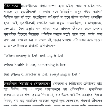
চরিত্র গঠন:
মানবজীবনের প্রধান সম্পদ হলাে চরিত্র। আর এ চরিত্র গঠন
করতে হয় ছাত্রজীবনেই । কথায় বলে ‘চরিত্রহীন মানুষ পশুর সমান।'
শিক্ষিত হলে কী হবে, সৎচরিত্রের অধিকারী না হলে জীবন ব্যর্থতায় পর্যবসিত
হবে। তাই ছাত্রজীবনেই সৎচরিত্র তথা সাধুতা, সত্যবাদিতা, । আত্মসংযম,
দেশপ্রেম, ধৈর্য প্রভৃতি গুণ আয়ত্ত করে ভবিষ্যৎ জীবনের জন্যে দেশের
সুনাগরিক হিসেবে নিজেকে প্রতিষ্ঠিত করতে সচেষ্ট হতে হবে। সর্বদা সত্য
কথা বলা, সৎসঙ্গে চলা ও ভালাে বই পড়ার মাধ্যমে এটা সম্ভব হতে পারে।
এ প্রসঙ্গে ইংরেজি প্রবাদটি প্রণিধানযােগ্য
"When money is lost, nothing is lost
When health is lost, Something is lost,
But When Character is lost, everything is lost."
ছাত্রজীবনে শিষ্টাচার ও সৌজন্যেবােধ:
সৌজন্যে ও শিষ্টাচারের ছোঁয়াতেই ছাত্র
হয় বিনীত, ভদ্র । নতুন প্রাণস্পন্দনে হয় গেীরবান্বিত। ছাত্রজীবনে
গুরুজনদের যে শ্রদ্ধা করতে শিখল না, যার উদ্ধত অবিনীত ব্যবহারে শিক্ষক
বিরক্ত, যার রূঢ় অমার্জিত আচরণে বন্ধুরা ক্ষুব্ধ-বেদনাহত, পরবতা জীবনেও