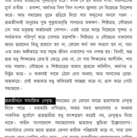
তার একই আচরণের পুনরাবৃত্তি ঘটে। তখন সে হয় অশুভ শক্তি, অকল্যাণের
মূর্ত প্রতীক । হতাশা, ব্যর্থতার তিল তিল দংশন জ্বালায় সে নিজেকে নিঃশেষ
করে। আর সমাজের বুকে ছড়িয়ে দিয়ে যায় অমৃতের বদলে গরল ।
ছাত্রজীবনই মানুষের সুপ্ত সুকুমারবৃত্তি লালনের শুভক্ষণ। শিষ্টাচার, সৌজন্যে
তাে তার মনুষ্যত্ব অর্জনেরই সােপান। এরই মধ্যে আছে নিজেকে সুন্দর ও
সার্থকতায় পরিপূর্ণ করে তােলার মহাশক্তি। শিষ্টাচার ও সৌজন্যে প্রকাশের
জন্যে ছাত্রদের কিছু হারাতে হয় না, কোনাে অর্থ ব্যয় করতে হয় না, বরং
এক মহৎ অঙ্গীকারে তার সমৃদ্ধ জীবন প্রকাশের পথ প্রশস্ত হয়। বিনয়ী, ভদ্র
ছাত্র শুধু শিক্ষকের স্নেহ-ই কেড়ে নেয় না, সে পায় শিক্ষকের আশীর্বাদ, পায়
তার সাহায্য। সৌজন্যে ও শিষ্টাচারের অভাব ছাত্রকে অবিনীত, স্বার্থপর ও
নিষ্ঠুর করে। এ অভাবই তাকে ঠেলে দেয় অন্যায়, আর অসত্যের চোরা-
অন্ধকারে। সেই অন্ধকার শুধু ব্যক্তিকেই আচ্ছন্ন করে না, গ্রাস করে গােটা
সমাজকে।
ছাত্রজীবনে সামাজিক নেতৃত্ব:
সমাজের যে কোনাে কাজে ছাত্রসমাজ নেতৃত্ব
দিতে পারে । মহামারি প্রতিরােধ, বন্যার সময় জনসেবায় ও অন্যান্য
পাকতিক দুর্যোগে ছাত্রছাত্রীরা শুধু অংশগ্রহণ করেই নয়, নেতৃত্বও দিয়ে
থাকে। স্বাধীন বাংলাদেশে সমাজসেবায় ছাত্রদের ভূমিকা উল্লেখযােগ্য।
বন্যার্তদের সেবার জন্যে ছাত্ররা কেবল কায়িক পরিশ্রমই করে না, তারা চাদা