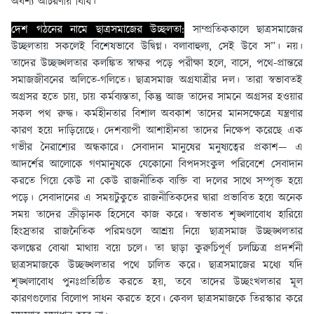
অবশ্য আচরণীয় বিধি।
দেশ গঠনের নামে ছাত্রসমাজের উচ্ছলতা:
সাম্প্রতিককালে ছাত্রসমাজের
উচ্ছলতায় সকলেই বিশেষভাবে উদ্বিগ্ন। বলাবাহুল্য, সেই উবে স”। নয়।
তাদের উচ্ছঙ্খলতার কলঙ্কিত স্বাক্ষর পড়ে পরীক্ষা হলে, বাসে, পথে-প্রান্তরে
সমাজজীবনের অলিতে-গলিতে। ছাত্রসমাজ অগ্রযাত্রীর দল। তারা স্বভাবতই
অগ্রসর হতে চায়, চায় কর্মব্যস্ততা, কিন্তু আজ তাদের সামনে অগ্রসর হওয়ার
সকল পথ রুদ্ধ। কর্মহীনতার বিশাল অবকাশ তাদের মানসক্ষেত্রে যন্ত্রণার
কারণ হয়ে দাড়িয়েছে। দেশব্যাপী আশাহীনতা তাদের নিক্ষেপ করেছে এক
গভীর নৈরাশ্যের অন্ধকারে। সেবাদান মানুষের মনুষ্যত্বের প্রকাশ— এ
আদর্শের আলােকে গণমানুষকে যেকোনাে বিপদসংকুল পরিবেশে সেবাদান
করতে গিয়ে কেউ না কেউ রাজনীতিক ব্যক্তি বা দলের সাথে সম্পৃক্ত হয়ে
পড়ে। সেবাদানের এ সময়টুকুতে রাজনীতিকদের দ্বারা প্রভাবিত হয়ে অনেক
সময় তাদের ক্রীড়ানক হিসেবে কাজ করে। স্বভাবত শৃঙ্খলাবােধ হারিয়ে
হিংস্রতার রাজনৈতিক পরিমণ্ডলে আশ্রয় নিয়ে ছাত্রসমাজ উচ্ছঙ্খলতার
কলঙ্কের বােঝা মাথায় বয়ে চলে। তা ছাড়া কুরুচিপূর্ণ চলচ্চিত্র প্রদর্শনী
ছাত্রসমাজকে উচ্ছঙ্খলতার পথে চালিত করে। ছাত্রসমাজের মধ্যে যদি
শৃঙ্খলাবােধ পুনঃপ্রতিষ্ঠিত করতে হয়, তবে তাদের উচ্ছংখলতার মূল
কারণগুলাের বিলােপ সাধন করতে হবে। কেবল ছাত্রসমাজকে তিরস্কার করে