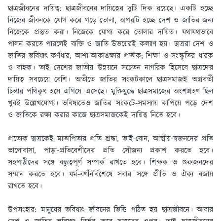
ছাত্রজীবনের দায়িত্ব:
ছাত্রজীবনের দায়িত্বের দুটি দিক রয়েছে। একটি হচ্ছে
নিজের জীবনকে যােগ করে গড়ে তােলা, অপরটি হচ্ছে দেশ ও জাতির জন্য
নিজেকে প্রস্তুত করা। নিজেকে যােগ্য করে তােলার দায়িত। যথাযথভাবে
পালন করতে পারলেই ব্যক্তি ও জাতি উভয়েরই কল্যাণ হয়। ছাত্ররা দেশ ও
জাতির ভবিষ্যৎ কর্ণধার, আশা-আকাঙক্ষার প্রতীক; শিক্ষা ও সংস্কৃতির ধারক
ও বাহক। তাই দেশের জাতীয় উন্নয়নে সচেতন নাগরিক হিসেবে ছাত্রদের
দায়িত্ব সবচেয়ে বেশি। অতীতে জাতির সংকটকালে ছাত্রসমাজই অগ্রবর্তী
চিন্তার পথিকৃৎ হয়ে এগিয়ে এসেছে। মুক্তিযুদ্ধে ছাত্রসমাজের অংশগ্রহণ ছিল
খুবই উল্লেখযােগ্য। ভবিষ্যতেও জাতির সংকটে-সমস্যায় ঝাপিয়ে পড়ে দেশ
ও জাতিকে রক্ষা করার কাজে ছাত্রসমাজকেই দায়িত্ব নিতে হবে।
প্রত্যেক ছাত্রকেই মাতাপিতার প্রতি শ্রদ্ধা, ভাই-বােন, আত্মীয়-স্বজনদের প্রতি
ভালােবাসা, পাড়া-প্রতিবেশীদের প্রতি সৌজন্য প্রকাশ করতে হবে।
সহপাঠীদের সঙ্গে বন্ধুত্বপূর্ণ সম্পর্ক রাখতে হবে। শিক্ষক ও গুরুজনদের
সম্মান করতে হবে। ধর্ম-বর্ণনির্বিশেষে সবার সঙ্গে প্রীতি ও ঐক্য বজায়
রাখতে হবে।
উপসংহার:
মানুষের ভবিষ্যৎ জীবনের ভিত্তি গঠিত হয় ছাত্রজীবনে। আবার