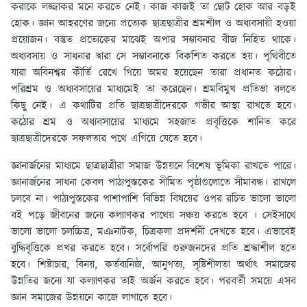
করাকে লজ্জাকর মনে করতে নেই। কাজ কাজই তা ছােট হােক আর বড়ই
হােক। জ্ঞান আহরণের জন্যে প্রত্যেক ছাত্রছাত্রীর শ্রমশীল ও অধ্যবসায়ী হওয়া
প্রয়ােজন। বস্তুত প্রত্যেকের মাঝেই অপার সম্ভাবনার বীজ নিহিত থাকে।
অধ্যবসায় ও সাধনার দ্বারা সে সম্ভাবনাকে বিকশিত করতে হয়। পৃথিবীতে
যারা অবিনশ্বর কীর্তি রেখে গিয়ে অমর হয়েছেন তারা প্রধানত কঠোর।
পরিশ্রম ও অধ্যবসায়ের মাধ্যমেই তা করেছেন। শ্রমবিমুখ প্রতিভা বলতে
কিছু নেই। এ কথাটির প্রতি ছাত্রছাত্রীদেরকে গভীর আস্থা রাখতে হবে।
কঠোর শ্রম ও অধ্যবসায়ের মাধ্যমে সহজাত প্রবৃত্তিকে শানিত করে
ছাত্রছাত্রীদেরকে সফলতার পথে এগিয়ে যেতে হবে।
জ্ঞানার্জনের মাধ্যমে ছাত্রছাত্রীরা সমাজ উন্নয়নে বিশেষ ভূমিকা রাখতে পারে।
জ্ঞানার্জনের সাধনা কেবল পাঠ্যপুস্তকের সীমিত পৃষ্ঠাগুলােতে সীমাবদ্ধ। রাখলে
চলবে না। পাঠ্যপুস্তকের পাশাপাশি বিভিন্ন বিষয়ের ওপর রচিত ভালাে ভালাে
বই পড়ে জীবনের জন্যে কল্যাণকর পাথেয় সঞ্চয় করতে হবে । সেইসাথে
ভালাে ভালাে চলচ্চিত্র, মঞনাটক, চিত্রকলা প্রদর্শনী দেখতে হবে। এভাবেই
বুদ্ধিবৃত্তিকে প্রখর করতে হবে। সর্বোপরি গুরুজনদের প্রতি শ্রদ্ধাশীল হতে
হবে। শিষ্টাচার, বিনয়, কর্তব্যনিষ্ঠা, আনুগত্য, সৃষ্টিশীলতা অর্থাৎ সমাজের
উন্নতির জন্যে যা কল্যাণকর তাই অর্জন করতে হবে। পরবর্তী সময়ে এসব
জ্ঞান সমাজের উন্নয়নে কাজে লাগাতে হবে।