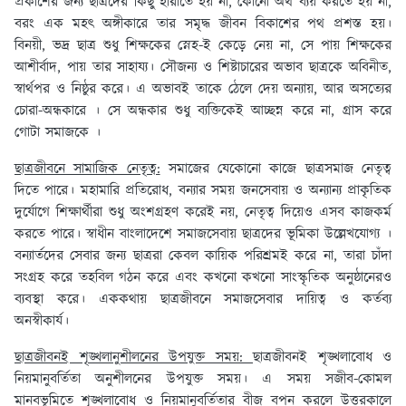
প্রকাশের জন্য ছাত্রদের কিছু হারাতে হয় না, কোনো অর্থ ব্যয় করতে হয় না,
বরং এক মহৎ অঙ্গীকারে তার সমৃদ্ধ জীবন বিকাশের পথ প্রশস্ত হয়।
বিনয়ী, ভদ্র ছাত্র শুধু শিক্ষকের স্নেহ-ই কেড়ে নেয় না, সে পায় শিক্ষকের
আশীর্বাদ, পায় তার সাহায্য। সৌজন্য ও শিষ্টাচারের অভাব ছাত্রকে অবিনীত,
স্বার্থপর ও নিষ্ঠুর করে। এ অভাবই তাকে ঠেলে দেয় অন্যায়, আর অসত্যের
চোরা-অন্ধকারে । সে অন্ধকার শুধু ব্যক্তিকেই আচ্ছন্ন করে না, গ্রাস করে
গোটা সমাজকে ।
ছাত্রজীবনে সামাজিক নেতৃত্ব:
সমাজের যেকোনো কাজে ছাত্রসমাজ নেতৃত্ব
দিতে পারে। মহামারি প্রতিরোধ, বন্যার সময় জনসেবায় ও অন্যান্য প্রাকৃতিক
দুর্যোগে শিক্ষার্থীরা শুধু অংশগ্রহণ করেই নয়, নেতৃত্ব দিয়েও এসব কাজকর্ম
করতে পারে। স্বাধীন বাংলাদেশে সমাজসেবায় ছাত্রদের ভূমিকা উল্লেখযোগ্য ।
বন্যার্তদের সেবার জন্য ছাত্ররা কেবল কায়িক পরিশ্রমই করে না, তারা চাঁদা
সংগ্রহ করে তহবিল গঠন করে এবং কখনো কখনো সাংস্কৃতিক অনুষ্ঠানেরও
ব্যবস্থা করে। এককথায় ছাত্রজীবনে সমাজসেবার দায়িত্ব ও কর্তব্য
অনস্বীকার্য।
ছাত্রজীবনই শৃঙ্খলানুশীলনের উপযুক্ত সময়:
ছাত্রজীবনই শৃঙ্খলাবোধ ও
নিয়মানুবর্তিতা অনুশীলনের উপযুক্ত সময়। এ সময় সজীব-কোমল
মানবভূমিতে শৃঙ্খলাবোধ ও নিয়মানুবর্তিতার বীজ বপন করলে উত্তরকালে