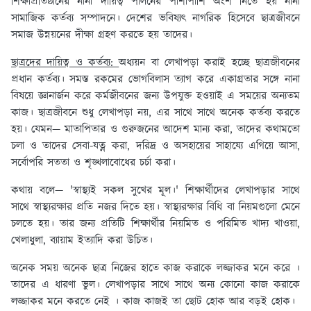
শিক্ষাপ্রতিষ্ঠানের নানা দায়িত্ব পালনের পাশাপাশি অংশ নিতে হয় নানা
সামাজিক কর্তব্য সম্পাদনে। দেশের ভবিষ্যৎ নাগরিক হিসেবে ছাত্রজীবনে
সমাজ উন্নয়নের দীক্ষা গ্রহণ করতে হয় তাদের।
ছাত্রদের দায়িত্ব ও কর্তব্য:
অধ্যয়ন বা লেখাপড়া করাই হচ্ছে ছাত্রজীবনের
প্রধান কর্তব্য। সমস্ত রকমের ভোগবিলাস ত্যাগ করে একাগ্রতার সঙ্গে নানা
বিষয়ে জ্ঞানার্জন করে কর্মজীবনের জন্য উপযুক্ত হওয়াই এ সময়ের অন্যতম
কাজ। ছাত্রজীবনে শুধু লেখাপড়া নয়, এর সাথে সাথে অনেক কর্তব্য করতে
হয়। যেমন— মাতাপিতার ও গুরুজনের আদেশ মান্য করা, তাদের কথামতো
চলা ও তাদের সেবা-যত্ন করা, দরিদ্র ও অসহায়ের সাহায্যে এগিয়ে আসা,
সর্বোপরি সততা ও শৃঙ্খলাবোধের চর্চা করা।
কথায় বলে— 'স্বাস্থ্যই সকল সুখের মূল।' শিক্ষার্থীদের লেখাপড়ার সাথে
সাথে স্বাস্থ্যরক্ষার প্রতি নজর দিতে হয়। স্বাস্থ্যরক্ষার বিধি বা নিয়মগুলো মেনে
চলতে হয়। তার জন্য প্রতিটি শিক্ষার্থীর নিয়মিত ও পরিমিত খাদ্য খাওয়া,
খেলাধুলা, ব্যায়াম ইত্যাদি করা উচিত।
অনেক সময় অনেক ছাত্র নিজের হাতে কাজ করাকে লজ্জাকর মনে করে ।
তাদের এ ধারণা ভুল। লেখাপড়ার সাথে সাথে অন্য কোনো কাজ করাকে
লজ্জাকর মনে করতে নেই । কাজ কাজই তা ছোট হোক আর বড়ই হোক।