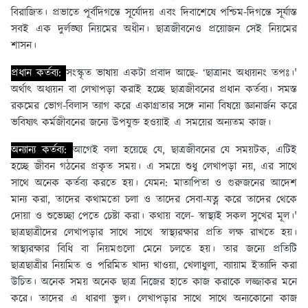
বিরাজিত। প্রভাতে পূর্বদিগন্তে সূর্যোদয় এবং দিবাশেষে পশ্চিম-দিগন্তে সূর্যাস্ত
সবই এক দুর্লঙ্ঘ্য নিয়মের অধীন। ছাত্রজীবনেও প্রয়ােজন সেই নিয়মের
শাসন।
প্রধান কর্তব্য:
সংস্কৃত ভাষায় একটা প্রবাদ আছে- ‘ছাত্রানং অধ্যয়নং তপঃ।'
অর্থাৎ অধ্যয়ন বা লেখাপড়া করাই হচ্ছে ছাত্রজীবনের প্রধান কর্তব্য। সমস্ত
রকমের ভােগ-বিলাস ত্যাগ করে একাগ্রতার সঙ্গে নানা বিষয়ে জ্ঞানার্জন করে
ভবিষ্যৎ কর্মজীবনের জন্যে উপযুক্ত হওয়াই এ সময়ের অন্যতম কাজ।
অন্যান্য কর্তব্য:
আগেই বলা হয়েছে যে, ছাত্রজীবনের যে সময়টক, এটিই
হচ্ছে জীবন গঠনের প্রকৃত সময়। এ সময়ে শুধু লেখাপড়া নয়, এর সাথে
সাথে অনেক কর্তব্য করতে হয়। যেমন: মাতাপিতা ও গুরুজনের আদেশ
মান্য করা, তাদের কথামতাে চলা ও তাদের সেবা-যত্ন করে তাদের থেকে
দোয়া ও শুভেচ্ছা পেতে চেষ্টা করা। কথায় বলে- স্বাস্থ্যই সকল সুখের মূল।'
ছাত্রছাত্রীদের লেখাপড়ার সাথে সাথে স্বাস্থ্যরক্ষার প্রতি লক্ষ রাখতে হয়।
স্বাস্থ্যরক্ষার বিধি বা নিয়মগুলাে মেনে চলতে হয়। তার জন্যে প্রতিটি
ছাত্রছাত্রীর নিয়মিত ও পরিমিত খাদ্য খাওয়া, খেলাধুলা, ব্যায়াম ইত্যাদি করা
উচিত। অনেক সময় অনেক ছাত্র নিজের হাতে কাজ করাকে লজ্জাকর মনে
করে। তাদের এ ধারণা ভুল। লেখাপড়ার সাথে সাথে অন্যকোনাে কাজ