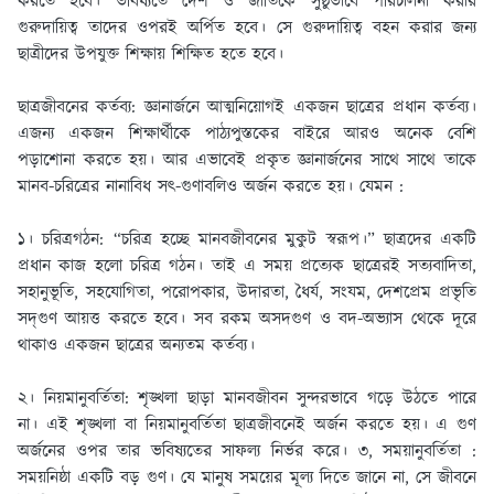
করতে হবে। ভবিষ্যতে দেশ ও জাতিকে সুষ্ঠুভাবে পরিচালনা করার
গুরুদায়িত্ব তাদের ওপরই অর্পিত হবে। সে গুরুদায়িত্ব বহন করার জন্য
ছাত্রীদের উপযুক্ত শিক্ষায় শিক্ষিত হতে হবে।
ছাত্রজীবনের কর্তব্য:
জ্ঞানার্জনে আত্মনিয়ােগই একজন ছাত্রের প্রধান কর্তব্য।
এজন্য একজন শিক্ষার্থীকে পাঠ্যপুস্তকের বাইরে আরও অনেক বেশি
পড়াশােনা করতে হয়। আর এভাবেই প্রকৃত জ্ঞানার্জনের সাথে সাথে তাকে
মানব-চরিত্রের নানাবিধ সৎ-গুণাবলিও অর্জন করতে হয়। যেমন :
১। চরিত্রগঠন: “চরিত্র হচ্ছে মানবজীবনের মুকুট স্বরূপ।” ছাত্রদের একটি
প্রধান কাজ হলাে চরিত্র গঠন। তাই এ সময় প্রত্যেক ছাত্রেরই সত্যবাদিতা,
সহানুভূতি, সহযােগিতা, পরােপকার, উদারতা, ধৈর্য, সংযম, দেশপ্রেম প্রভৃতি
সদ্‌গুণ আয়ত্ত করতে হবে। সব রকম অসদগুণ ও বদ-অভ্যাস থেকে দূরে
থাকাও একজন ছাত্রের অন্যতম কর্তব্য।
২। নিয়মানুবর্তিতা: শৃঙ্খলা ছাড়া মানবজীবন সুন্দরভাবে গড়ে উঠতে পারে
না। এই শৃঙ্খলা বা নিয়মানুবর্তিতা ছাত্রজীবনেই অর্জন করতে হয়। এ গুণ
অর্জনের ওপর তার ভবিষ্যতের সাফল্য নির্ভর করে। ৩, সময়ানুবর্তিতা :
সময়নিষ্ঠা একটি বড় গুণ। যে মানুষ সময়ের মূল্য দিতে জানে না, সে জীবনে