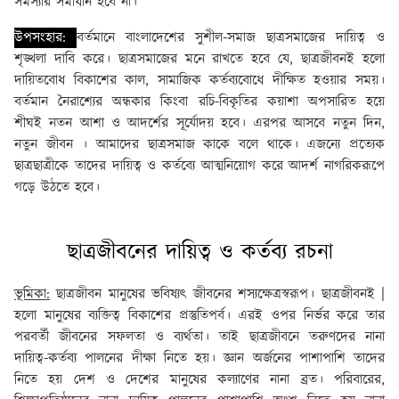
সমস্যার সমাধান হবে না।
উপসংহার:
বর্তমানে বাংলাদেশের সুশীল-সমাজ ছাত্রসমাজের দায়িত্ব ও
শৃঙ্খলা দাবি করে। ছাত্রসমাজের মনে রাখতে হবে যে, ছাত্রজীবনই হলাে
দায়িতবােধ বিকাশের কাল, সামাজিক কর্তব্যবােধে দীক্ষিত হওয়ার সময়।
বর্তমান নৈরাশ্যের অন্ধকার কিংবা রচি-বিকৃতির কয়াশা অপসারিত হয়ে
শীঘই নতন আশা ও আদর্শের সূর্যোদয় হবে। এরপর আসবে নতুন দিন,
নতুন জীবন । আমাদের ছাত্রসমাজ কাকে বলে থাকে। এজন্যে প্রত্যেক
ছাত্রছাত্রীকে তাদের দায়িত্ব ও কর্তব্যে আত্মনিয়ােগ করে আদর্শ নাগরিকরূপে
গড়ে উঠতে হবে।
ছাত্রজীবনের দায়িত্ব ও কর্তব্য রচনা
ভূমিকা:
ছাত্রজীবন মানুষের ভবিষ্যৎ জীবনের শস্যক্ষেত্রস্বরূপ। ছাত্রজীবনই |
হলো মানুষের ব্যক্তিত্ব বিকাশের প্রস্তুতিপর্ব। এরই ওপর নির্ভর করে তার
পরবর্তী জীবনের সফলতা ও ব্যর্থতা। তাই ছাত্রজীবনে তরুণদের নানা
দায়িত্ব-কর্তব্য পালনের দীক্ষা নিতে হয়। জ্ঞান অর্জনের পাশাপাশি তাদের
নিতে হয় দেশ ও দেশের মানুষের কল্যাণের নানা ব্রত। পরিবারের,