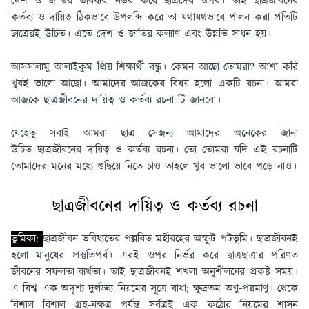
দেশ ও জাতির ভবিষ্যৎ নির্ভর করে ছাত্রদের ওপর। তাই ছাত্রজীবনের
কর্তব্য ও দায়িত্ব ঠিকভাবে উপলব্দি করে তা যথাযথভাবে পালন করা প্রতিটি
ছাত্রেরই উচিত। এতে দেশ ও জাতির কল্যাণ এবং উন্নতি সাধন হয়।
আসসালামু আলাইকুম প্রিয় শিক্ষার্থী বন্ধু। কেমন আছো তোমরা? আশা করি
খুবই ভালো আছো। আমাদের আজকের বিষয় হলো একটি রচনা। আমরা
আজকে ছাত্রজীবনের দায়িত্ব ও কর্তব্য রচনা টি জানবো।
যেহেতু সবাই আমরা ছাত্র সেজন্য আমাদের অনেকের জানা
উচিত ছাত্রজীবনের দায়িত্ব ও কর্তব্য রচনা। তো তোমরা যদি এই রচনাটি
তোমাদের মনের মধ্যে গুছিয়ে নিতে চাও তাহলে খুব ভালো ভাবে পড়ে নাও।
ছাত্রজীবনের দায়িত্ব ও কর্তব্য রচনা
ভুমিকা:
ছাত্রজীবন ভবিষ্যতের পল্লবিত মহীরহের অস্ফুট পটভূমি। ছাত্রজীবনই
হলাে মানুষের প্রস্তুতিপর্ব। এরই ওপর নির্ভর করে ছাত্রছাত্রার পরিণত
জীবনের সফলতা-ব্যর্থতা। তাই ছাত্রজীবনই শখলা অনুশীলনের প্রকষ্ট সময়।
এ বিশ্ব এক অদৃশ্য দুর্লঙ্ঘ্য নিয়মের সূত্রে বাধা; ক্ষুদ্রতম অণু-পরমাণু। থেকে
বিশাল বিশাল গ্রহ-নক্ষত্র পর্যন্ত সর্বত্রই এক কঠোর নিয়মের শাসন