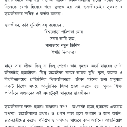
ছাত্রজীবনকে বলা হয় প্রতুতির জীবন। জ্ঞান-বিজ্ঞানের রাজ্যে বিচরণ করে
নিজেকে যােগ্য হিসেবে গড়ে তুলতে হয় এই ছাত্রজীবনেই। সুতরাং ব
ছাত্রজীবনের দায়িত্ব ও কর্তব্য অনেক।
ছাত্রজীবন:
কবি সুনির্মল বসু বলেছেন :
বিশ্বজোড়া পাঠশালা মাের
সবার আমি ছাত্র,
নানাভাবে নতুন জিনিস।
শিখছি দিবারাত্র।
মানুষ সারা জীবন কিছু না কিছু শেখে। তাই বৃহত্তর অর্থে মানুষের গােটা
জীবনটাই ছাত্রজীবন। কিন্তু ছাত্রজীবন বলতে আমরা বুঝি, স্কুল, কলেজ ও
বিশ্ববিদ্যালয়ের প্রাতিষ্ঠানিক শিক্ষাজীবনকে। জীবন গঠনের জন্য মানুষকে
একটি বিশেষ সময়ে আনুষ্ঠানিক শিক্ষা গ্রহণ করতে হয়। মূলত শিক্ষা
প্রতিষ্ঠানে অধ্যয়নের এই সময়টুকুই মানুষের ছাত্রজীবন।
ছাত্রজীবনের লক্ষ্য: ছাত্ৰনং অধ্যয়নং তপঃ
- অধ্যয়নই হচ্ছে ছাত্রদের একমাত্র
তপস্যা। ছাত্রজীবনের প্রথম। ও প্রধান লক্ষ্য হলাে অধ্যয়ন ও জ্ঞান অর্জন।
ছাত্র-ছাত্রীদের কঠোর পরিশ্রম ও তপস্যার মাধ্যমে জ্ঞান অর্জনে। আত্মনিয়ােগ