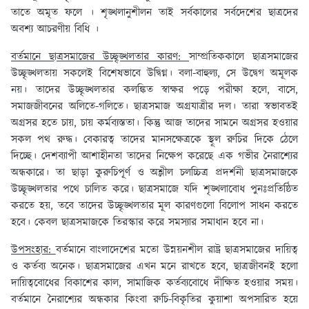
তাতে অমৃত ফলে । শৃঙ্খলানুশীলন তাই সর্বকালের সর্বদেশের ছাত্রদের
অবশ্য আচরণীয় বিধি ।
বর্তমানে ছাত্রসমাজের উচ্ছৃঙ্খলতার কারণ:
সাম্প্রতিককালে ছাত্রসমাজের
উচ্ছৃঙ্খলতায় সকলেই বিশেষভাবে উদ্বিগ্ন। বলা-বাহুল্য, সে উদ্বেগ অমূলক
নয়। তাদের উচ্ছৃঙ্খলতার কলঙ্কিত স্বাক্ষর পড়ে পরীক্ষা হলে, বাসে,
সমাজজীবনের অলিতে-গলিতে। ছাত্রসমাজ অগ্রযাত্রীর দল। তারা স্বভাবতই
অগ্রসর হতে চায়, চায় কর্মব্যস্ততা। কিন্তু আজ তাদের সামনে অগ্রসর হওয়ার
সকল পথ রুদ্ধ। বেকারত্ব তাদের মানসক্ষেত্রকে স্থূল রুচির দিকে ঠেলে
দিচ্ছে। দেশব্যাপী আশাহীনতা তাদের নিক্ষেপ করেছে এক গভীর নৈরাশ্যের
অন্ধকারে। তা ছাড়া কুরুচিপূর্ণ ও অশ্লীল চলচ্চিত্র প্রদর্শনী ছাত্রসমাজকে
উচ্ছৃঙ্খলতার পথে চালিত করে। ছাত্রসমাজে যদি শৃঙ্খলাবোধ পুনঃপ্রতিষ্ঠিত
করতে হয়, তবে তাদের উচ্ছৃঙ্খলতার মূল কারণগুলো বিলোপ সাধন করতে
হবে। কেবল ছাত্রসমাজকে তিরস্কার করে সমস্যার সমাধান হবে না।
উপসংহার:
বর্তমানে বাংলাদেশের মতো উন্নয়নশীল রাষ্ট্র ছাত্রসমাজের দায়িত্ব
ও কর্তব্য অনেক। ছাত্রসমাজের এখন মনে রাখতে হবে, ছাত্রজীবনই হলো
দায়িত্ববোধের বিকাশের কাল, সামাজিক কর্তব্যবোধে দীক্ষিত হওয়ার সময়।
বর্তমানে নৈরাশ্যের অন্ধকার কিংবা রুচি-বিকৃতির কুয়াশা অপসারিত হয়ে