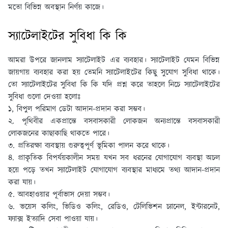
মতাে বিভিন্ন অবস্থান নির্ণয় কাজে।
স্যাটেলাইটের সুবিধা কি কি
আমরা উপরে জানলাম স্যাটেলাইট এর ব্যবহার। স্যাটেলাইট যেমন বিভিন্ন
জায়গায় ব্যবহার করা হয় তেমনি স্যাটেলাইটের কিছু সুযোগ সুবিধা থাকে।
তো স্যাটেলাইটের সুবিধা কি কি যদি প্রশ্ন করে তাহলে নিচে স্যাটেলাইটের
সুবিধা গুলো দেওয়া হলোঃ
১, বিপুল পরিমাণ ডেটা আদান-প্রদান করা সম্ভব।
২. পৃথিবীর একপ্রান্তে বসবাসকারী লােকজন অন্যপ্রান্তে বসবাসকারী
লােকজনের কাছাকাছি থাকতে পারে।
৩. প্রতিরক্ষা ব্যবস্থায় গুরুত্বপূর্ণ ভূমিকা পালন করে থাকে।
৪. প্রাকৃতিক বিপর্যয়কালীন সময় যখন সব ধরনের যােগাযােগ ব্যবস্থা অচল
হয়ে পড়ে তখন স্যাটেলাইট যােগাযােগ ব্যবস্থার মাধ্যমে তথ্য আদান-প্রদান
করা যায়।
৫. আবহাওয়ার পূর্বাভাস দেয়া সম্ভব।
৬. ভয়েস কলিং, ভিডিও কলিং, রেডিও, টেলিভিশন চ্যানেল, ইন্টারনেট,
ফ্যাক্স ইত্যাদি সেবা পাওয়া যায়।