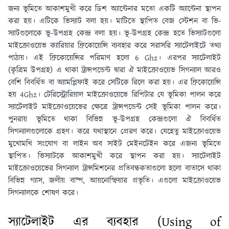
জন্য ভূমিতে আকাশমুখী করে ডিশ অ্যান্টেনার মতাে একটি অ্যান্টেনা স্থাপন
করা হয়। এটিকে ভিস্যাট বলা হয়। মাটিতে স্থাপিত বেজ স্টেশন বা ভি-
স্যাটগুলােকে ভূ-উপগ্রহ কেন্দ্র বলা হয়। ভূ-উপগ্রহ কেন্দ্র হতে ভিস্যাটগুলাে
মাইক্রোওয়েভ ক্যারিয়ার ফ্রিকোয়েন্সি ব্যবহার করে সরাসরি স্যাটেলাইটে তথ্য
পাঠায়। এই ফ্রিকোয়েন্সির পরিমাণ হলাে 6 Ghz। এরপর স্যাটেলাইট
(কৃত্রিম উপগ্রহ) এ থাকা ট্রান্সপন্ডেন্ট দ্বারা ঐ মাইক্রোওয়েভ সিগন্যাল আরও
বেশি বিবর্ধিত বা অ্যামপ্লিফাই করে সেটিকে রিলে করা হয়। এর ফ্রিকোয়েন্সি
হয় 4Ghz। টেরিস্ট্রোরিয়াল মাইক্রোওয়েভে রিপিটার যে ভূমিকা পালন করে
স্যাটেলাইট মাইক্রোওয়েভের ক্ষেত্রে ট্রান্সপন্ডেন্ট সেই ভূমিকা পালন করে।
পুনরায় ভূমিতে থাকা বিভিন্ন ভূ-উপগ্রহ কেন্দ্রগুলাে ঐ বিবর্ধিত
সিগন্যালগুলােকে গ্রহণ। করে যথাস্থানে প্রেরণ করে। যেহেতু মাইক্রোওয়েভ
মুখােমখি সংযােগ বা লাইন অব সাইট মেইনটেইন করে এজন্য ভূমিতে
স্থাপিত। ভিস্যাটকে আকাশমুখী করে স্থাপন করা হয়। স্যাটেলাইট
মাইক্রোওয়েভের সিগন্যাল ট্রান্সমিশনের প্রতিবন্ধকতাগুলাে হলাে বাতাসে থাকা
বিভিন্ন গ্যাস, জলীয় বাষ্প, আয়নােস্ফিয়ার প্রভৃতি। এগুলাে মাইক্রোওয়েভ
সিগন্যালকে শােষণ করে।
স্যাটেলাইট এর ব্যবহার (Using of