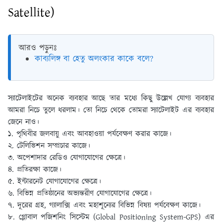
Satellite)
আরও পড়ুনঃ
কাব্যলিঙ্গ বা হেতু অলংকার কাকে বলে?
স্যাটেলাইটের অনেক ব্যবহার আছে তার মধ্যে কিছু উল্লেখ যোগ্য ব্যবহার
আমরা নিচে তুলে ধরলাম। তো নিচে থেকে তোমরা স্যাটেলাইট এর ব্যবহার
জেনে নাও।
১. পৃথিবীর জলবায়ু এবং আবহাওয়া পর্যবেক্ষণ করার কাজে।
২. টেলিভিশন সম্প্রচার কাজে।
৩. অপেশাদার রেডিও যােগাযােগের ক্ষেত্রে।
৪. প্রতিরক্ষা কাজে।
৫. ইন্টারনেট যােগাযােগের ক্ষেত্রে।
৬. বিভিন্ন প্রতিষ্ঠানের অভ্যন্তরীণ যােগাযােগের ক্ষেত্রে।
৭. দূরের গ্রহ, গ্যালাক্সি এবং মহাশূন্যের বিভিন্ন বিষয় পর্যবেক্ষণ কাজে।
৮. গ্লোবাল পজিশনিং সিস্টেম (Global Positioning System-GPS) এর