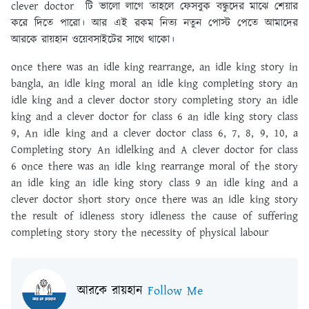
clever doctor টি ভালো লাগে তাহলে ফেসবুক বন্ধুদের মাঝে শেয়ার
করে দিতে পারো। আর এই রকম নিত্য নতুন পোস্ট পেতে আমাদের
আরকে রায়হান ওয়েবসাইটের সাথে থাকো।
once there was an idle king rearrange, an idle king story in
bangla, an idle king moral an idle king completing story an
idle king and a clever doctor story completing story an idle
king and a clever doctor for class 6 an idle king story class
9, An idle king and a clever doctor class 6, 7, 8, 9, 10, a
Completing story An idlelking and A clever doctor for class
6 once there was an idle king rearrange moral of the story
an idle king an idle king story class 9 an idle king and a
clever doctor short story once there was an idle king story
the result of idleness story idleness the cause of suffering
completing story story the necessity of physical labour
আরকে রায়হান
Follow Me