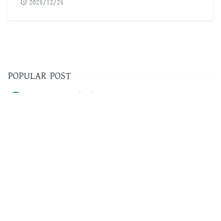
2025/12/25
POPULAR POST
৫৬০টি সবচেয়ে কঠিন ধাঁধা উত্তর সহ ছবি
1
ফরেক্স ট্রেডিং কি | কিভাবে ফরেক্স ট্রেডিং করে আয় করবেন
2
Adobe illustrator Tutorial Bangla | এডোবি ইলাস্ট্রেটর টুল পরিচিতি
3
ফটোশপ টুলস পরিচিতি ও এডোবি ফটোশপ টিউটোরিয়াল বাংলা
4
ফ্রিল্যান্সিং এর কাজ সমূহ | বর্তমানে ফ্রিল্যান্সিং কোন কাজের চাহিদা বেশি
5
২০২৩