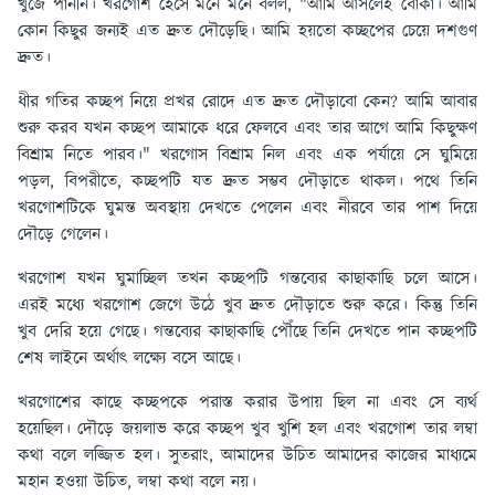
খুঁজে পাননি। খরগোশ হেসে মনে মনে বলল, "আমি আসলেই বোকা। আমি
কোন কিছুর জন্যই এত দ্রুত দৌড়েছি। আমি হয়তো কচ্ছপের চেয়ে দশগুণ
দ্রুত।
ধীর গতির কচ্ছপ নিয়ে প্রখর রোদে এত দ্রুত দৌড়াবো কেন? আমি আবার
শুরু করব যখন কচ্ছপ আমাকে ধরে ফেলবে এবং তার আগে আমি কিছুক্ষণ
বিশ্রাম নিতে পারব।" খরগোস বিশ্রাম নিল এবং এক পর্যায়ে সে ঘুমিয়ে
পড়ল, বিপরীতে, কচ্ছপটি যত দ্রুত সম্ভব দৌড়াতে থাকল। পথে তিনি
খরগোশটিকে ঘুমন্ত অবস্থায় দেখতে পেলেন এবং নীরবে তার পাশ দিয়ে
দৌড়ে গেলেন।
খরগোশ যখন ঘুমাচ্ছিল তখন কচ্ছপটি গন্তব্যের কাছাকাছি চলে আসে।
এরই মধ্যে খরগোশ জেগে উঠে খুব দ্রুত দৌড়াতে শুরু করে। কিন্তু তিনি
খুব দেরি হয়ে গেছে। গন্তব্যের কাছাকাছি পৌঁছে তিনি দেখতে পান কচ্ছপটি
শেষ লাইনে অর্থাৎ লক্ষ্যে বসে আছে।
খরগোশের কাছে কচ্ছপকে পরাস্ত করার উপায় ছিল না এবং সে ব্যর্থ
হয়েছিল। দৌড়ে জয়লাভ করে কচ্ছপ খুব খুশি হল এবং খরগোশ তার লম্বা
কথা বলে লজ্জিত হল। সুতরাং, আমাদের উচিত আমাদের কাজের মাধ্যমে
মহান হওয়া উচিত, লম্বা কথা বলে নয়।