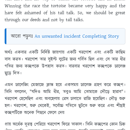
Winning the race the tortoise became very happy and the
hare felt ashamed of his tall talk. So, we should be great
through our deeds and not by tall talks.
আরো পড়ুনঃ
An unwanted incident Completing Story
অর্থঃ
একবার একটি নির্দিষ্ট জায়গায় একটি খরগোশ এবং একটি কাছিম
বাস করত। খরগোশ তার সুইল্ট লুটের জন্য গর্বিত ছিল এবং সে তার ধীর
গতির জন্য কচ্ছপকে উপহাস করত। বারবার খরগোশ কচ্ছপকে চ্যালেঞ্জ
ছুড়ে দিত।
এমন চ্যালেঞ্জিং মেজাজে ক্লান্ত হয়ে একসময় চ্যালেঞ্জ গ্রহণ করে কচ্ছপ।
তিনি বললেন, "যদিও আমি ধীর, তবুও আমি তোমাকে দৌড়ে হারাব"।
খরগোশ হেসেছিল এবং অবহেলায় রেস চালাতে রাজি হয়েছিল। দৌড় শুরু
হল। খরগোশ, শুরু থেকেই, সর্বোচ্চ গতিতে ছুটতে শুরু করে এবং শীঘ্রই
কচ্ছপটিকে অনেক পিছনে ফেলে দেয়
প্রায় অর্ধেক দূরত্ব পেরিয়ে খরগোশ ফিরে তাকাল। তিনি কচ্ছপের কোন চিহ্ন